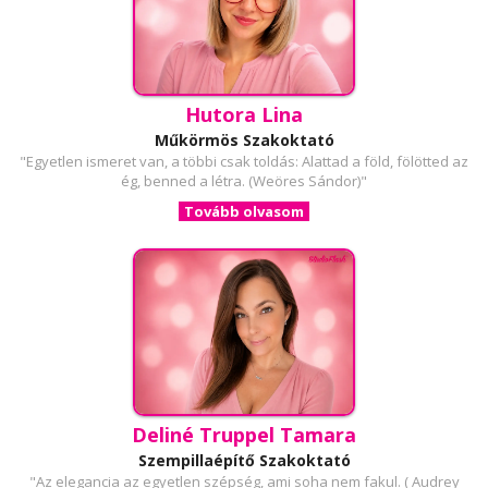
Hutora Lina
Műkörmös Szakoktató
"Egyetlen ismeret van, a többi csak toldás: Alattad a föld, fölötted az
ég, benned a létra. (Weöres Sándor)"
Tovább olvasom
Deliné Truppel Tamara
Szempillaépítő Szakoktató
"Az elegancia az egyetlen szépség, ami soha nem fakul. ( Audrey