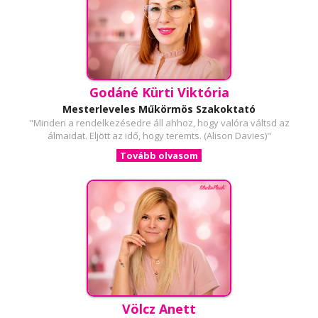
Godáné Kürti Viktória
Mesterleveles Műkörmös Szakoktató
"Minden a rendelkezésedre áll ahhoz, hogy valóra váltsd az
álmaidat. Eljött az idő, hogy teremts. (Alison Davies)"
Tovább olvasom
Völcz Anett