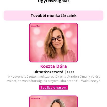
Ügyfélszolgálat
További munkatársaink
Koszta Dóra
Oktatásszervező | CEO
"A kedvenc idézettemmel szeretnék élni: „Minden álmunk valóra
válhat, ha van bátorságunk a nyomukba eredni!” – Walt Disney"
Tovább olvasom