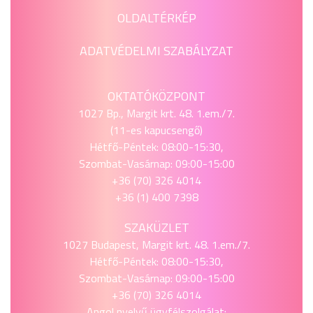
OLDALTÉRKÉP
ADATVÉDELMI SZABÁLYZAT
OKTATÓKÖZPONT
1027 Bp., Margit krt. 48. 1.em./7.
(11-es kapucsengő)
Hétfő-Péntek: 08:00-15:30,
Szombat-Vasárnap: 09:00-15:00
+36 (70) 326 4014
+36 (1) 400 7398
SZAKÜZLET
1027 Budapest, Margit krt. 48. 1.em./7.
Hétfő-Péntek: 08:00-15:30,
Szombat-Vasárnap: 09:00-15:00
+36 (70) 326 4014
Angol nyelvű ügyfélszolgálat: