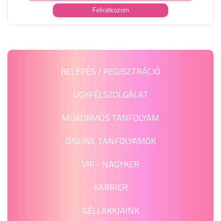
BELÉPÉS / REGISZTRÁCIÓ
ÜGYFÉLSZOLGÁLAT
MŰKÖRMÖS TANFOLYAM
ONLINE TANFOLYAMOK
VIP - NAGYKER
KARRIER
GÉLLAKKJAINK