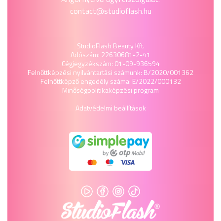
contact@studioflash.hu
StudioFlash Beauty Kft.
Adószám: 22630681-2-41
Cégjegyzékszám: 01-09-936594
Felnőttképzési nyilvántartási számunk: B/2020/001362
Felnőttképző engedély száma: E/2022/000132
Minőségpolitika
képzési program
Adatvédelmi beállítások