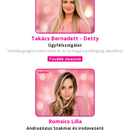
Takács Bernadett - Detty
Ügyfélszolgálat
"A boldogsághoz nem vezet út. Az út maga a boldogság. (Buddha)"
Tovább olvasom
Romsics Lilla
Andragógus Szakmai és irodavezető