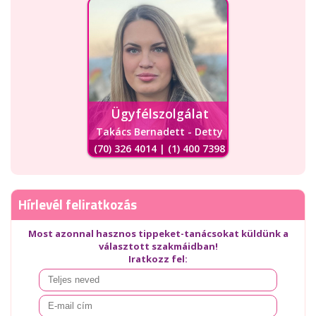
Ügyfélszolgálat
Takács Bernadett - Detty
(70) 326 4014 | (1) 400 7398
Hírlevél feliratkozás
Most azonnal hasznos tippeket-tanácsokat küldünk a
választott szakmáidban!
Iratkozz fel: