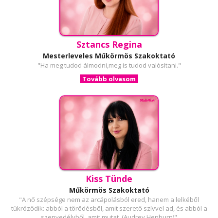
Sztancs Regina
Mesterleveles Műkörmös Szakoktató
"Ha meg tudod álmodni,meg is tudod valósítani."
Tovább olvasom
Kiss Tünde
Műkörmös Szakoktató
"A nő szépsége nem az arcápolásból ered, hanem a lelkéből
tükröződik: abból a törődésből, amit szerető szívvel ad, és abból a
szenvedélyből, amit mutat. (Audrey Hepburn)"