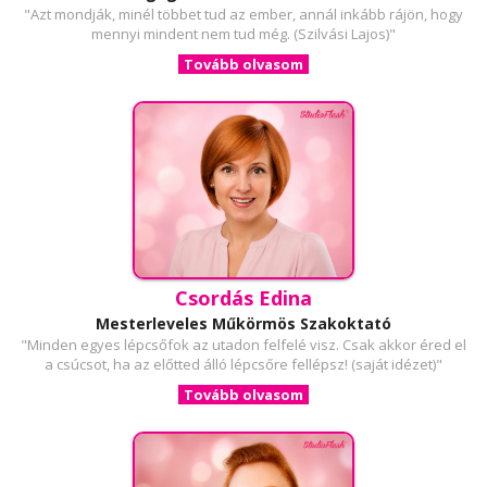
"Azt mondják, minél többet tud az ember, annál inkább rájön, hogy
mennyi mindent nem tud még. (Szilvási Lajos)"
Tovább olvasom
Csordás Edina
Mesterleveles Műkörmös Szakoktató
"Minden egyes lépcsőfok az utadon felfelé visz. Csak akkor éred el
a csúcsot, ha az előtted álló lépcsőre fellépsz! (saját idézet)"
Tovább olvasom