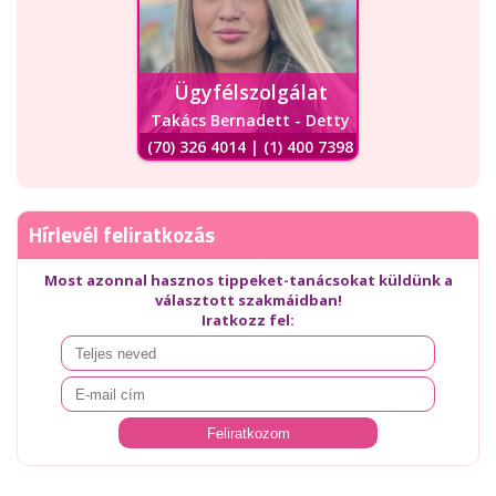
Ügyfélszolgálat
Takács Bernadett - Detty
(70) 326 4014 | (1) 400 7398
Hírlevél feliratkozás
Most azonnal hasznos tippeket-tanácsokat küldünk a
választott szakmáidban!
Iratkozz fel: