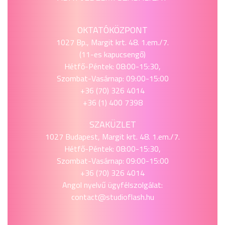
OKTATÓKÖZPONT
1027 Bp., Margit krt. 48. 1.em./7.
(11-es kapucsengő)
Hétfő-Péntek: 08:00-15:30,
Szombat-Vasárnap: 09:00-15:00
+36 (70) 326 4014
+36 (1) 400 7398
SZAKÜZLET
1027 Budapest, Margit krt. 48. 1.em./7.
Hétfő-Péntek: 08:00-15:30,
Szombat-Vasárnap: 09:00-15:00
+36 (70) 326 4014
Angol nyelvű ügyfélszolgálat:
contact@studioflash.hu