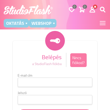
0
0
OKTATÁS
WEBSHOP
Belépés
Nincs
fiókod?
a StudioFlash fiókba
E-mail cím
Kérj
e-m
b
Jelszó
E-mai