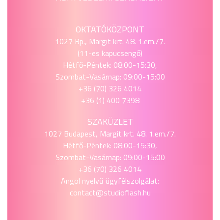
OKTATÓKÖZPONT
1027 Bp., Margit krt. 48. 1.em./7.
(11-es kapucsengő)
Hétfő-Péntek: 08:00-15:30,
Szombat-Vasárnap: 09:00-15:00
+36 (70) 326 4014
+36 (1) 400 7398
SZAKÜZLET
1027 Budapest, Margit krt. 48. 1.em./7.
Hétfő-Péntek: 08:00-15:30,
Szombat-Vasárnap: 09:00-15:00
+36 (70) 326 4014
Angol nyelvű ügyfélszolgálat:
contact@studioflash.hu