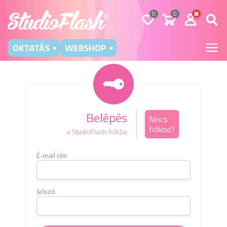
0
0
OKTATÁS
WEBSHOP
Belépés
Nincs
fiókod?
a StudioFlash fiókba
E-mail cím
Kérj
e-m
b
Jelszó
E-mai