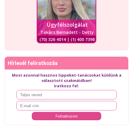
Ügyfélszolgálat
Takács Bernadett - Detty
(70) 326 4014 | (1) 400 7398
Hírlevél feliratkozás
Most azonnal hasznos tippeket-tanácsokat küldünk a
választott szakmáidban!
Iratkozz fel: