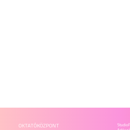
OKTATÓKÖZPONT
StudioF
Adósz