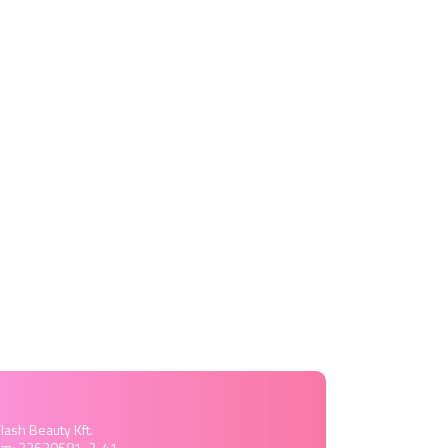
lash Beauty Kft.
ám: 22630681-2-41