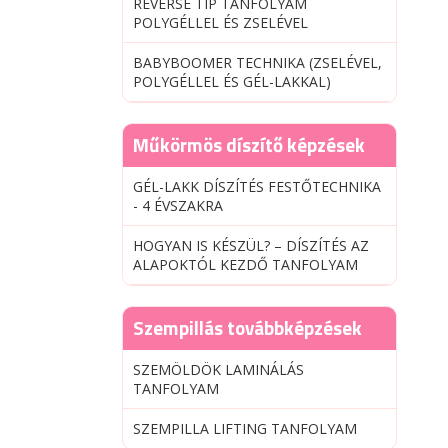
REVERSE TIP TANFOLYAM
POLYGÉLLEL ÉS ZSELÉVEL
BABYBOOMER TECHNIKA (ZSELÉVEL,
POLYGÉLLEL ÉS GÉL-LAKKAL)
Műkörmös díszítő képzések
GÉL-LAKK DÍSZÍTÉS FESTŐTECHNIKA
- 4 ÉVSZAKRA
HOGYAN IS KÉSZÜL? – DÍSZÍTÉS AZ
ALAPOKTÓL KEZDŐ TANFOLYAM
Szempillás továbbképzések
SZEMÖLDÖK LAMINÁLÁS
TANFOLYAM
SZEMPILLA LIFTING TANFOLYAM