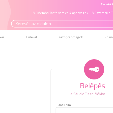
Termék i
Műkörmös Tanfolyam és Alapanyagok
| Műszempilla T
ker
Hírlevél
Kezdőcsomagok
Rólun
Belépés
a StudioFlash fiókba
E-mail cím