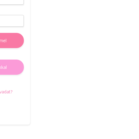
e-mail címedet, amire elküldjük az új jelszó
beállításához szükségses teendőket.
E-mail cím
mel
Új jelszó igénylés
kkal
Vissza a belépéshez
avadat?