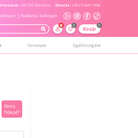
nformáció:
+36 (70) 326 4014
Oktatás:
+36 (1) 400 7398
anfolyam
| Pedikűrös Tanfolyam
0
0
Kosár
k
Versenyek
Ügyfélszolgálat
Elfelejtett jelszó
Nincs
fiókod?
kezelés
Kérjük add meg a regisztráláskor megadott