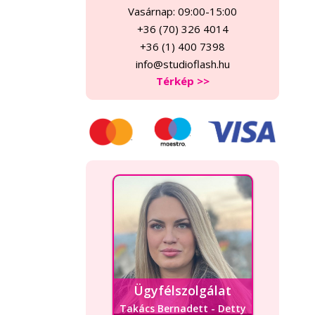
Vasárnap: 09:00-15:00
+36 (70) 326 4014
+36 (1) 400 7398
info@studioflash.hu
Térkép >>
Ügyfélszolgálat
Takács Bernadett - Detty