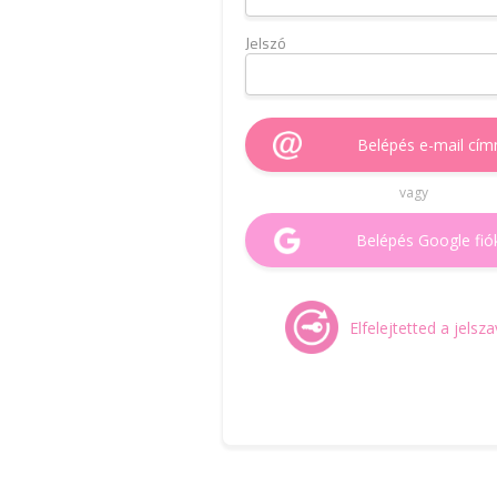
Jelszó
Belépés e-mail cím
vagy
Belépés Google fió
Elfelejtetted a jelsz