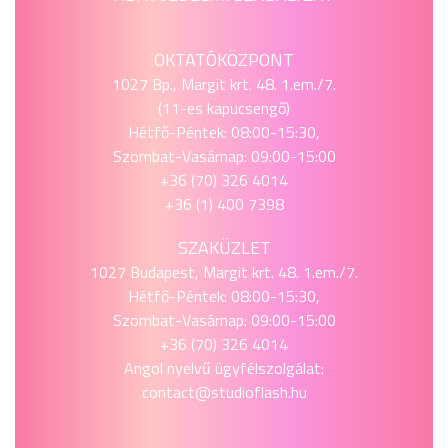
OKTATÓKÖZPONT
1027 Bp., Margit krt. 48. 1.em./7.
(11-es kapucsengő)
Hétfő-Péntek: 08:00-15:30,
Szombat-Vasárnap: 09:00-15:00
+36 (70) 326 4014
+36 (1) 400 7398
SZAKÜZLET
1027 Budapest, Margit krt. 48. 1.em./7.
Hétfő-Péntek: 08:00-15:30,
Szombat-Vasárnap: 09:00-15:00
+36 (70) 326 4014
Angol nyelvű ügyfélszolgálat:
contact@studioflash.hu