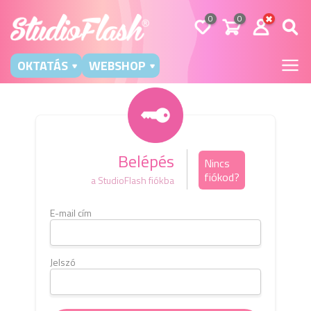
0
0
OKTATÁS
WEBSHOP
Belépés
Nincs
fiókod?
a StudioFlash fiókba
E-mail cím
Kérj
e-m
b
Jelszó
E-mai