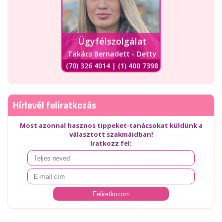
Ügyfélszolgálat
Takács Bernadett - Detty
(70) 326 4014 | (1) 400 7398
Hírlevél feliratkozás
Most azonnal hasznos tippeket-tanácsokat küldünk a
választott szakmáidban!
Iratkozz fel: