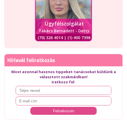
Ügyfélszolgálat
Takács Bernadett - Detty
(70) 326 4014 | (1) 400 7398
Hírlevél feliratkozás
Most azonnal hasznos tippeket-tanácsokat küldünk a
választott szakmáidban!
Iratkozz fel: