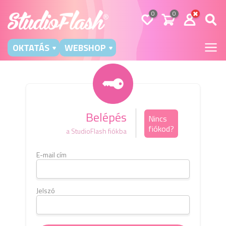
0
0
OKTATÁS
WEBSHOP
Belépés
Nincs
fiókod?
a StudioFlash fiókba
E-mail cím
Kérj
e-m
b
Jelszó
E-mai