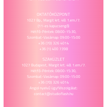
OKTATÓKÖZPONT
1027 Bp., Margit krt. 48. 1.em./7.
(11-es kapucsengő)
Hétfő-Péntek: 08:00-15:30,
Szombat-Vasárnap: 09:00-15:00
+36 (70) 326 4014
+36 (1) 400 7398
SZAKÜZLET
1027 Budapest, Margit krt. 48. 1.em./7.
Hétfő-Péntek: 08:00-15:30,
Szombat-Vasárnap: 09:00-15:00
+36 (70) 326 4014
Angol nyelvű ügyfélszolgálat:
contact@studioflash.hu