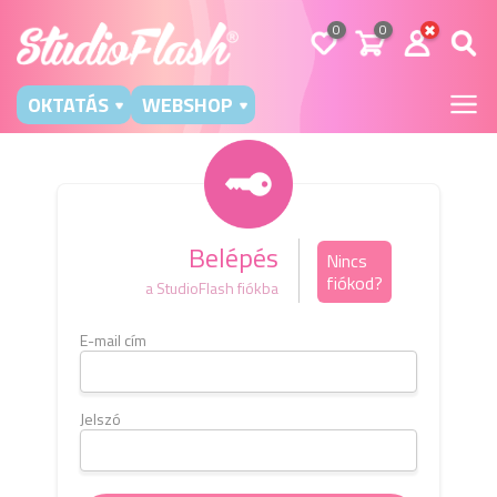
0
0
OKTATÁS
WEBSHOP
Belépés
Nincs
fiókod?
a StudioFlash fiókba
E-mail cím
Kérj
e-m
b
Jelszó
E-mai