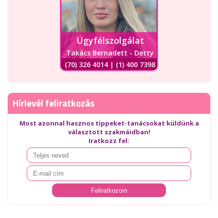
Ügyfélszolgálat
Takács Bernadett - Detty
(70) 326 4014 | (1) 400 7398
Hírlevél feliratkozás
Most azonnal hasznos tippeket-tanácsokat küldünk a
választott szakmáidban!
Iratkozz fel: