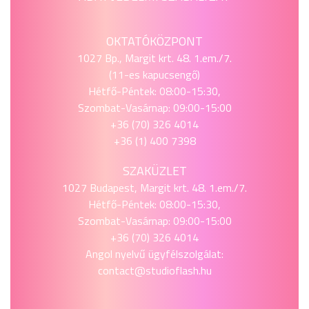
OKTATÓKÖZPONT
1027 Bp., Margit krt. 48. 1.em./7.
(11-es kapucsengő)
Hétfő-Péntek: 08:00-15:30,
Szombat-Vasárnap: 09:00-15:00
+36 (70) 326 4014
+36 (1) 400 7398
SZAKÜZLET
1027 Budapest, Margit krt. 48. 1.em./7.
Hétfő-Péntek: 08:00-15:30,
Szombat-Vasárnap: 09:00-15:00
+36 (70) 326 4014
Angol nyelvű ügyfélszolgálat:
contact@studioflash.hu