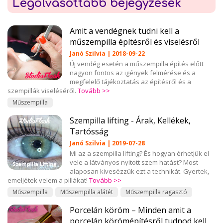
Legolvasottabb bejegyzések
Amit a vendégnek tudni kell a
műszempilla építésről és viselésről
Janó Szilvia | 2018-09-22
Új vendég esetén a műszempilla építés előtt
nagyon fontos az igények felmérése és a
megfelelő tájékoztatás az építésről és a
szempillák viseléséről.
Tovább >>
Műszempilla
Szempilla lifting - Árak, Kellékek,
Tartósság
Janó Szilvia | 2019-07-28
Mi az a szempilla lifting? És hogyan érhetjük el
vele a látványos nyitott szem hatást? Most
alaposan kivesézzük ezt a technikát. Gyertek,
emeljétek velem a pillákat!
Tovább >>
Műszempilla
Műszempilla alátét
Műszempilla ragasztó
Porcelán köröm – Minden amit a
porcelán körömépítésről tudnod kell