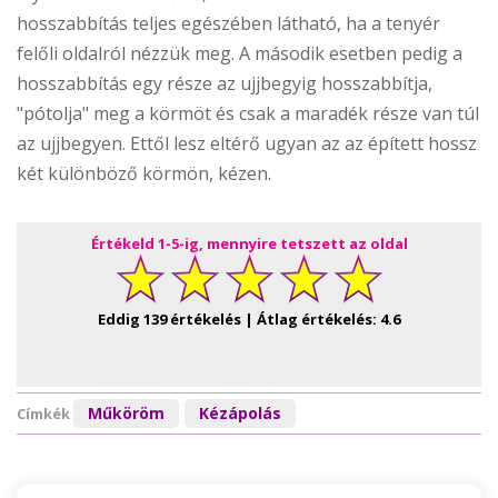
hosszabbítás teljes egészében látható, ha a tenyér
felőli oldalról nézzük meg. A második esetben pedig a
hosszabbítás egy része az ujjbegyig hosszabbítja,
"pótolja" meg a körmöt és csak a maradék része van túl
az ujjbegyen. Ettől lesz eltérő ugyan az az épített hossz
két különböző körmön, kézen.
Értékeld 1-5-ig, mennyire tetszett az oldal
Eddig
139
értékelés | Átlag értékelés:
4.6
Műköröm
Kézápolás
Címkék