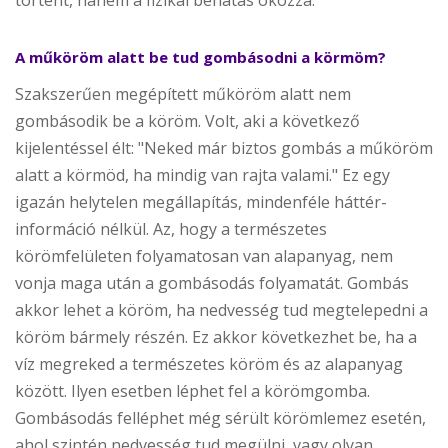
A műköröm alatt be tud gombásodni a körmöm?
Szakszerűen megépített műköröm alatt nem
gombásodik be a köröm. Volt, aki a következő
kijelentéssel élt: "Neked már biztos gombás a műköröm
alatt a körmöd, ha mindig van rajta valami." Ez egy
igazán helytelen megállapítás, mindenféle háttér-
információ nélkül. Az, hogy a természetes
körömfelületen folyamatosan van alapanyag, nem
vonja maga után a gombásodás folyamatát. Gombás
akkor lehet a köröm, ha nedvesség tud megtelepedni a
köröm bármely részén. Ez akkor következhet be, ha a
víz megreked a természetes köröm és az alapanyag
között. Ilyen esetben léphet fel a körömgomba.
Gombásodás felléphet még sérült körömlemez esetén,
ahol szintén nedvesség tud megülni, vagy olyan