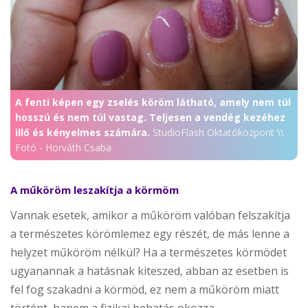
A fenti képen egy zselés köröm látható, amely nem túl
hosszú és nem túl vastag. Teljesen a vendég kezéhez
illő és kényelmes számára.
StudioFlash Oktatóközpont \\
Fotó - Horváth Csaba
A műköröm leszakítja a körmöm
Vannak esetek, amikor a műköröm valóban felszakítja
a természetes körömlemez egy részét, de más lenne a
helyzet műköröm nélkül? Ha a természetes körmödet
ugyanannak a hatásnak kiteszed, abban az esetben is
fel fog szakadni a körmöd, ez nem a műköröm miatt
történt, hanem a fizikai behatás okozza.