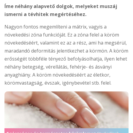
Íme néhány alapvető dolgok, melyeket muszáj
ismerni a tévhitek megértéséhez.
Nagyon fontos megemlíteni a mátrix, vagyis a
növekedési zóna funkcióját. Ez a zóna felel a köröm
növekedéséért, valamint ez az a rész, ami ha megsérül,
maradandó deformitás jelentkezhet a körmön. A köröm
erősségét többféle tényező befolyásolhatja, ilyen lehet
néhány betegség, vérellátás, fehérje- és ásványi
anyaghiány. A köröm növekedéséért az életkor,
körömvastagság, évszak, igénybevétel stb. felel.