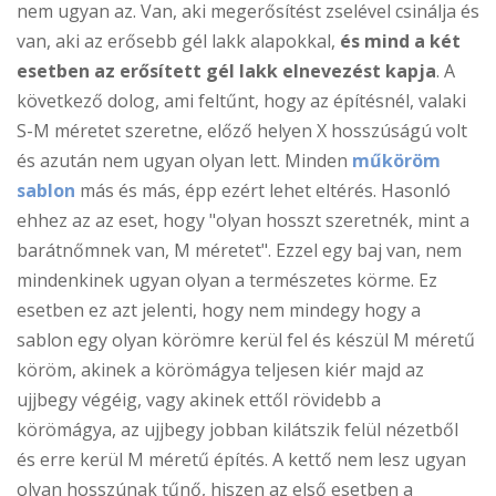
nem ugyan az. Van, aki megerősítést zselével csinálja és
van, aki az erősebb gél lakk alapokkal,
és mind a két
esetben az erősített gél lakk elnevezést kapja
. A
következő dolog, ami feltűnt, hogy az építésnél, valaki
S-M méretet szeretne, előző helyen X hosszúságú volt
és azután nem ugyan olyan lett. Minden
műköröm
sablon
más és más, épp ezért lehet eltérés. Hasonló
ehhez az az eset, hogy "olyan hosszt szeretnék, mint a
barátnőmnek van, M méretet". Ezzel egy baj van, nem
mindenkinek ugyan olyan a természetes körme. Ez
esetben ez azt jelenti, hogy nem mindegy hogy a
sablon egy olyan körömre kerül fel és készül M méretű
köröm, akinek a körömágya teljesen kiér majd az
ujjbegy végéig, vagy akinek ettől rövidebb a
körömágya, az ujjbegy jobban kilátszik felül nézetből
és erre kerül M méretű építés. A kettő nem lesz ugyan
olyan hosszúnak tűnő, hiszen az első esetben a