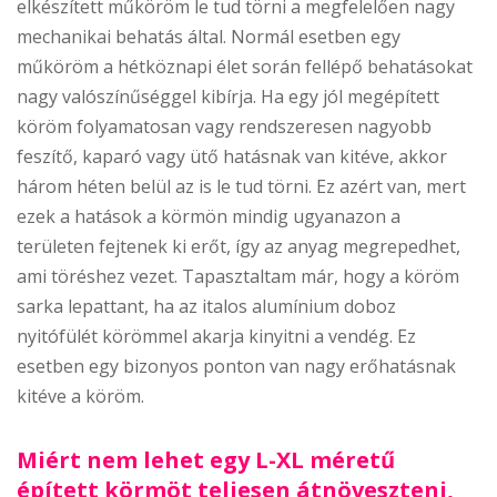
elkészített műköröm le tud törni a megfelelően nagy
mechanikai behatás által. Normál esetben egy
műköröm a hétköznapi élet során fellépő behatásokat
nagy valószínűséggel kibírja. Ha egy jól megépített
köröm folyamatosan vagy rendszeresen nagyobb
feszítő, kaparó vagy ütő hatásnak van kitéve, akkor
három héten belül az is le tud törni. Ez azért van, mert
ezek a hatások a körmön mindig ugyanazon a
területen fejtenek ki erőt, így az anyag megrepedhet,
ami töréshez vezet. Tapasztaltam már, hogy a köröm
sarka lepattant, ha az italos alumínium doboz
nyitófülét körömmel akarja kinyitni a vendég. Ez
esetben egy bizonyos ponton van nagy erőhatásnak
kitéve a köröm.
Miért nem lehet egy L-XL méretű
épített körmöt teljesen átnöveszteni,