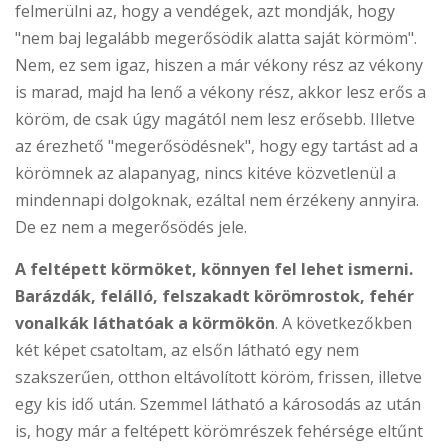
felmerülni az, hogy a vendégek, azt mondják, hogy
"nem baj legalább megerősödik alatta saját körmöm".
Nem, ez sem igaz, hiszen a már vékony rész az vékony
is marad, majd ha lenő a vékony rész, akkor lesz erős a
köröm, de csak úgy magától nem lesz erősebb. Illetve
az érezhető "megerősödésnek", hogy egy tartást ad a
körömnek az alapanyag, nincs kitéve közvetlenül a
mindennapi dolgoknak, ezáltal nem érzékeny annyira.
De ez nem a megerősödés jele.
A feltépett körmöket, könnyen fel lehet ismerni.
Barázdák, felálló, felszakadt körömrostok, fehér
vonalkák láthatóak a körmökön
. A következőkben
két képet csatoltam, az elsőn látható egy nem
szakszerűen, otthon eltávolított köröm, frissen, illetve
egy kis idő után. Szemmel látható a károsodás az után
is, hogy már a feltépett körömrészek fehérsége eltűnt