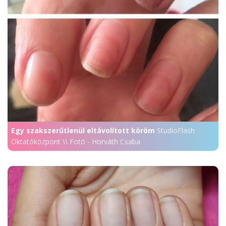
Egy szakszerűtlenül eltávolított köröm
StudioFlash
Oktatóközpont \\ Fotó - Horváth Csaba