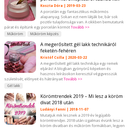
Koszta Dóra | 2019-03-23
A porcelán egy fantasztikus műkörmös
alapanyag. Sokan ezt nem látják be, bár sok
pozitív tulajdonsága van. A cikkben bemutatunk
párat és építünk egy porcelán körmöt
Tovább >>
Műköröm
Műköröm képzés
A megerősített gél lakk technikáról
feketén-fehéren
Kristóf Csilla | 2020-03-22
A megerősített gél lakk technikája egy remek
eljárás! A blogban gyönyörű képeken és
hasznos leírásokon keresztül végigvesszük
születését, előnyeit és hátrányait
Tovább >>
Gél lakk
Körömtrendek 2019 – Mi lesz a köröm
divat 2018 után
Ludányi Fanni | 2018-11-07
Mutatjuk mik lesznek a 2019 év legújabb
körömtrendjei. 2018 után izgalmas évünk lesz a
köröm divatban és műköröm formákban, legyen