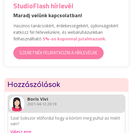
StudioFlash hírlevél
Maradj velünk kapcsolatban!
Hasznos tanácsokért, érdekességekért, újdonságokért
iratkozz fel hírlevelünkre, és webáruházunkban
felhasználható
5%-os kuponnal jutalmazunk
.
SZERETNÉK FELIRATKOZNI A HÍRLEVÉLRE
Hozzászólások
Boris Vivi
2021-04-12 20:19
Szia! Sokszor előfordul hogy a köröm meg puhul az miért
van?
Válasz erre