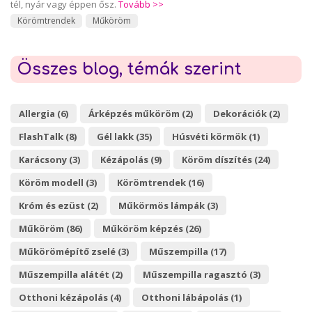
tél, nyár vagy éppen ősz.
Tovább >>
Körömtrendek
Műköröm
Összes blog, témák szerint
Allergia (6)
Árképzés műköröm (2)
Dekorációk (2)
FlashTalk (8)
Gél lakk (35)
Húsvéti körmök (1)
Karácsony (3)
Kézápolás (9)
Köröm díszítés (24)
Köröm modell (3)
Körömtrendek (16)
Króm és ezüst (2)
Műkörmös lámpák (3)
Műköröm (86)
Műköröm képzés (26)
Műkörömépítő zselé (3)
Műszempilla (17)
Műszempilla alátét (2)
Műszempilla ragasztó (3)
Otthoni kézápolás (4)
Otthoni lábápolás (1)