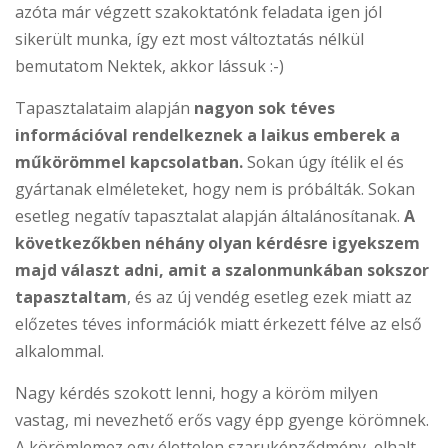
azóta már végzett szakoktatónk feladata igen jól
sikerült munka, így ezt most változtatás nélkül
bemutatom Nektek, akkor lássuk :-)
Tapasztalataim alapján
nagyon sok téves
információval rendelkeznek a laikus emberek a
műkörömmel kapcsolatban.
Sokan úgy ítélik el és
gyártanak elméleteket, hogy nem is próbálták. Sokan
esetleg negatív tapasztalat alapján általánosítanak.
A
következőkben néhány olyan kérdésre igyekszem
majd választ adni, amit a szalonmunkában sokszor
tapasztaltam
, és az új vendég esetleg ezek miatt az
előzetes téves információk miatt érkezett félve az első
alkalommal.
Nagy kérdés szokott lenni, hogy a köröm milyen
vastag, mi nevezhető erős vagy épp gyenge körömnek.
A körömlemez egy élettelen szaruképződmény, elhalt