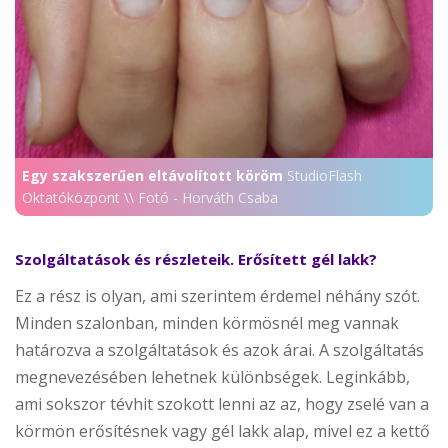
Egy szakszerűen eltávolított köröm
StudioFlash
Oktatóközpont \\ Fotó - Horváth Csaba
Szolgáltatások és részleteik. Erősített gél lakk?
Ez a rész is olyan, ami szerintem érdemel néhány szót.
Minden szalonban, minden körmösnél meg vannak
határozva a szolgáltatások és azok árai. A szolgáltatás
megnevezésében lehetnek különbségek. Leginkább,
ami sokszor tévhit szokott lenni az az, hogy zselé van a
körmön erősítésnek vagy gél lakk alap, mivel ez a kettő