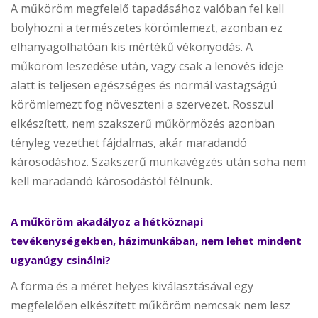
A műköröm megfelelő tapadásához valóban fel kell
bolyhozni a természetes körömlemezt, azonban ez
elhanyagolhatóan kis mértékű vékonyodás. A
műköröm leszedése után, vagy csak a lenövés ideje
alatt is teljesen egészséges és normál vastagságú
körömlemezt fog növeszteni a szervezet. Rosszul
elkészített, nem szakszerű műkörmözés azonban
tényleg vezethet fájdalmas, akár maradandó
károsodáshoz. Szakszerű munkavégzés után soha nem
kell maradandó károsodástól félnünk.
A műköröm akadályoz a hétköznapi
tevékenységekben, házimunkában, nem lehet mindent
ugyanúgy csinálni?
A forma és a méret helyes kiválasztásával egy
megfelelően elkészített műköröm nemcsak nem lesz