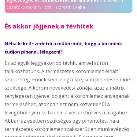
Egészséges és természetes körömlemez
StudioFlash
Oktatóközpont \\ Fotó - Horváth Csaba
És akkor jöjjenek a tévhitek
Néha le kell szedetni a műkörmöt, hogy a körmünk
tudjon pihenni, lélegezni?
Ez az egyik leggyakoribb tévhit, amivel sűrűn
találkozhatunk. A természetes körömlemez elhalt
szaruréteg. Ennek sem lélegzésre, sem pihenésre nincs
szüksége. A köröm növekedési zónája, azaz a mátrix,
ténylegesen igényel oxigént a körömlemez anyagának
termeléséhez, azonban ezt nem közvetlenül a
levegőből nyeri ki, hanem a vérünkből veszi magához.
Abban az esetben szükséges egy pihentetés, ha a
természetes körömlemez szakszerűtlen munkavégzés