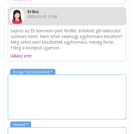
Erika
2024-01-01 11:54
Sajnos az Én körmeim pivit ferdék. Erősített gél lakkozást
szoktam kérni. Nem lehet valahogy egyformára készíteni?
Még sehol nem készítették egyformára, mindig ferde.
Főleg a középső ujjamon.
Válasz erre
Írj egy hozzászolást *
Neved *