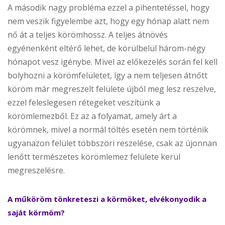
A második nagy probléma ezzel a pihentetéssel, hogy
nem veszik figyelembe azt, hogy egy hónap alatt nem
nő át a teljes körömhossz. A teljes átnövés
egyénenként eltérő lehet, de körülbelül három-négy
hónapot vesz igénybe. Mivel az előkezelés során fel kell
bolyhozni a körömfelületet, így a nem teljesen átnőtt
köröm már megreszelt felülete újból meg lesz reszelve,
ezzel feleslegesen rétegeket veszítünk a
körömlemezből. Ez az a folyamat, amely árt a
körömnek, mivel a normál töltés esetén nem történik
ugyanazon felület többszöri reszelése, csak az újonnan
lenőtt természetes körömlemez felülete kerül
megreszelésre.
A műköröm tönkreteszi a körmöket, elvékonyodik a
saját körmöm?