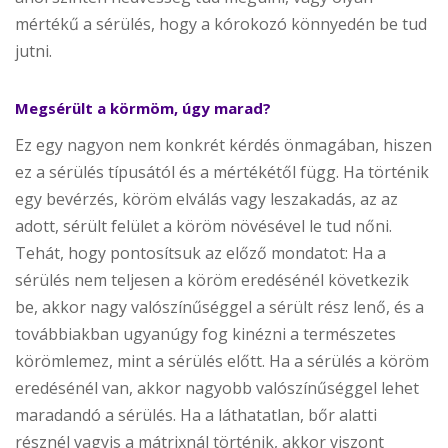
mértékű a sérülés, hogy a kórokozó könnyedén be tud
jutni.
Megsérült a körmöm, úgy marad?
Ez egy nagyon nem konkrét kérdés önmagában, hiszen
ez a sérülés típusától és a mértékétől függ. Ha történik
egy bevérzés, köröm elválás vagy leszakadás, az az
adott, sérült felület a köröm növésével le tud nőni.
Tehát, hogy pontosítsuk az előző mondatot: Ha a
sérülés nem teljesen a köröm eredésénél következik
be, akkor nagy valószínűséggel a sérült rész lenő, és a
továbbiakban ugyanúgy fog kinézni a természetes
körömlemez, mint a sérülés előtt. Ha a sérülés a köröm
eredésénél van, akkor nagyobb valószínűséggel lehet
maradandó a sérülés. Ha a láthatatlan, bőr alatti
résznél vagyis a mátrixnál történik, akkor viszont