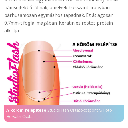
hámsejtekből állnak, amelyek hosszanti irányban
párhuzamosan egymáshoz tapadnak. Ez átlagosan
0,7mm-t foglal magában. Keratin és rostos protein
alkotja.
A köröm felépítése
StudioFlash Oktatóközpont \\ Fotó -
Horváth Csaba