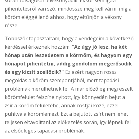
során túlságosan elvékonyodik. Ekkor sem igazi
pihentetésről van szó, mindössze meg kell várni, míg a
köröm eléggé lenő ahhoz, hogy eltűnjön a vékony
része.
Többször tapasztaltam, hogy a vendégeim a következő
kérdéssel érkeznek hozzám:
"Az úgy jó lesz, ha két
hónap után leszedetem a körmöm, és hagyom egy
hónapot pihentetni, addig gondolom megerősödik
és egy kicsit szellőzik?"
Ez azért nagyon rossz
megoldás a köröm szempontjából, mert tapadási
problémák merülhetnek fel. A már előzőleg megreszelt
körömfelület felszíne nyitott, így könnyedén bejut a
zsír a köröm felületébe, annak rostjai közé, ezzel
puhítva a körömlemezt. Ezt a bejutott zsírt nem lehet
teljesen eltávolítani az előkezelés során, így lépnek fel
az elsődleges tapadási problémák.