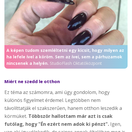
A képen tudom szemléltetni egy kicsit, hogy milyen az
ha lefele ível a köröm. Sem az ívei, sem a párhuzamok
nincsenek a helyén.
StudioFlash Oktatóközpont
Miért ne szedd le otthon
Ez téma az számomra, ami úgy gondolom, hogy
különös figyelmet érdemel. Legtöbben nem
távolíttatják el szakszerűen, hanem otthon leszedik a
körmüket.
Többször hallottam már azt is csak
futólag, hogy "Én ezért nem adok ki pénzt".
Igen,