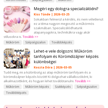
Megéri egy dologra specializálódni?
Kiss Tünde | 2026-03-25
Sokakban felmerül a kérdés, és nem véletlenül:
ez a téma nagyon megosztó a műkörmös
szakmában. Specializálódhatunk
alapanyagokra, technikákra vagy akár
stílusokra is.
Tovább >>
Műköröm
Szépségszalon
Továbbképzés
Lehet-e vele dolgozni: Műköröm
tanfolyam és Körömdizájner képzés
különbségei
Koszta Dóra | 2026-03-05
Tudd meg, mi a különbség az alap műköröm tanfolyam és a
körömdizájner képzés között! Ki dolgozhat vállalkozóként, ki
alkalmazottként, és hogyan lehet továbbtanulni.
Tovább >>
Műköröm
Műköröm képzés
Szakképzés
Szépségszalon
Továbbképzés