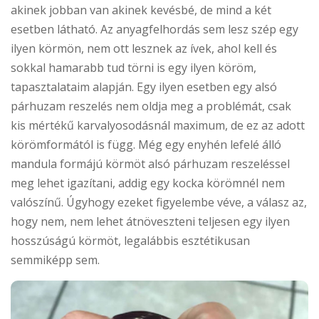
akinek jobban van akinek kevésbé, de mind a két
esetben látható. Az anyagfelhordás sem lesz szép egy
ilyen körmön, nem ott lesznek az ívek, ahol kell és
sokkal hamarabb tud törni is egy ilyen köröm,
tapasztalataim alapján. Egy ilyen esetben egy alsó
párhuzam reszelés nem oldja meg a problémát, csak
kis mértékű karvalyosodásnál maximum, de ez az adott
körömformától is függ. Még egy enyhén lefelé álló
mandula formájú körmöt alsó párhuzam reszeléssel
meg lehet igazítani, addig egy kocka körömnél nem
valószínű. Úgyhogy ezeket figyelembe véve, a válasz az,
hogy nem, nem lehet átnöveszteni teljesen egy ilyen
hosszúságú körmöt, legalábbis esztétikusan
semmiképp sem.