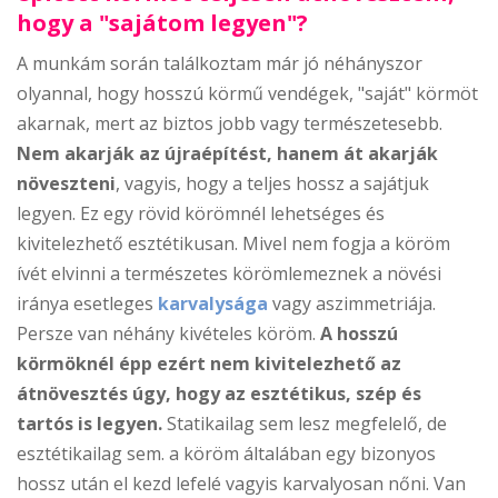
hogy a "sajátom legyen"?
A munkám során találkoztam már jó néhányszor
olyannal, hogy hosszú körmű vendégek, "saját" körmöt
akarnak, mert az biztos jobb vagy természetesebb.
Nem akarják az újraépítést, hanem át akarják
növeszteni
, vagyis, hogy a teljes hossz a sajátjuk
legyen. Ez egy rövid körömnél lehetséges és
kivitelezhető esztétikusan. Mivel nem fogja a köröm
ívét elvinni a természetes körömlemeznek a növési
iránya esetleges
karvalysága
vagy aszimmetriája.
Persze van néhány kivételes köröm.
A hosszú
körmöknél épp ezért nem kivitelezhető az
átnövesztés úgy, hogy az esztétikus, szép és
tartós is legyen.
Statikailag sem lesz megfelelő, de
esztétikailag sem. a köröm általában egy bizonyos
hossz után el kezd lefelé vagyis karvalyosan nőni. Van