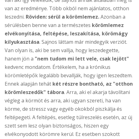
van aki így vélekedik, de sajnos annak általában meg is
van az eredménye. Több okból nem ajánlatos, otthon
leszedni.
Röviden: sérül a körömlemez.
Azonban a
sérülésben benne van a természetes
körömlemez
elvékonyítása, feltépése, leszakítása, körömágy
kilyukasztása
. Sajnos láttam már mindegyik verziót.
Van olyan is, aki be sem vallja, hogy leszedegette,
hanem jön a
"nem tudom mi lett vele, csak lejött"
kedvenc mondatom. Értékelem, ha a krónikus
körömletépők legalább bevallják, hogy igen leszedtem.
Ennek alapján tehát
két részre bontható, az "otthon
körömleszedők" tábora
. Arra, aki el akarja távolítani
végleg a körmöt és arra, aki ugyan szereti, ha van
körme, de stressz vagy egyéb okokból piszkálja és
feltépegeti. A feltépés, esetleg túlreszelés esetén, az új
szett sem lesz olyan biztonságos, hiszen egy
elvékonyodott körömre kerül. Ez esetben szokott