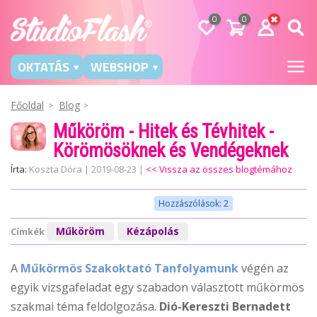
0
0
OKTATÁS
WEBSHOP
Főoldal
Blog
Műköröm - Hitek és Tévhitek -
Körömösöknek és Vendégeknek
Írta:
Koszta Dóra
|
2019-08-23
|
<< Vissza az összes blogtémához
Hozzászólások: 2
Műköröm
Kézápolás
Címkék
A
Műkörmös Szakoktató Tanfolyamunk
végén az
egyik vizsgafeladat egy szabadon választott műkörmös
szakmai téma feldolgozása.
Dió-Kereszti Bernadett