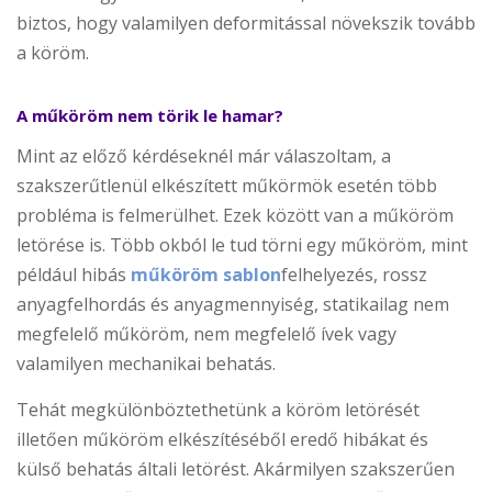
biztos, hogy valamilyen deformitással növekszik tovább
a köröm.
A műköröm nem törik le hamar?
Mint az előző kérdéseknél már válaszoltam, a
szakszerűtlenül elkészített műkörmök esetén több
probléma is felmerülhet. Ezek között van a műköröm
letörése is. Több okból le tud törni egy műköröm, mint
például hibás
műköröm sablon
felhelyezés, rossz
anyagfelhordás és anyagmennyiség, statikailag nem
megfelelő műköröm, nem megfelelő ívek vagy
valamilyen mechanikai behatás.
Tehát megkülönböztethetünk a köröm letörését
illetően műköröm elkészítéséből eredő hibákat és
külső behatás általi letörést. Akármilyen szakszerűen