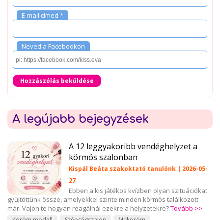
E-mail címed *
Neved a Facebookon
Hozzászólás beküldése
A legújabb bejegyzések
A 12 leggyakoribb vendéghelyzet a
körmös szalonban
Kispál Beáta szakoktató tanulónk | 2026-05-
27
Ebben a kis játékos kvízben olyan szituációkat
gyűjtöttünk össze, amelyekkel szinte minden körmös találkozott
már. Vajon te hogyan reagálnál ezekre a helyzetekre?
Tovább >>
Köröm modell
Szépségszalon
Műköröm