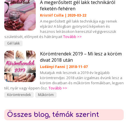
A megerősített gél lakk technikáról
feketén-fehéren
Kristóf Csilla | 2020-03-22
A megerősített gél lakk technikája egy remek
eljárás! A blogban gyönyörű képeken és
hasznos leírásokon keresztül végigvesszük
születését, előnyeit és hátrányait
Tovább >>
Gél lakk
Körömtrendek 2019 – Mi lesz a köröm
divat 2018 után
Ludányi Fanni | 2018-11-07
Mutatjuk mik lesznek a 2019 év legújabb
körömtrendjei. 2018 után izgalmas évünk lesz a
köröm divatban és műköröm formákban, legyen
tél, nyár vagy éppen ősz.
Tovább >>
Körömtrendek
Műköröm
Összes blog, témák szerint