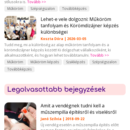
stílusokra is.
Tovább >>
Műköröm
Szépségszalon
Továbbképzés
Lehet-e vele dolgozni: Műköröm
tanfolyam és Körömdizájner képzés
különbségei
Koszta Dóra | 2026-03-05
Tudd meg, mi a különbség az alap műköröm tanfolyam és a
körömdizájner képzés között! Ki dolgozhat vállalkozóként, ki
alkalmazottként, és hogyan lehet továbbtanulni.
Tovább >>
Műköröm
Műköröm képzés
Szakképzés
Szépségszalon
Továbbképzés
Legolvasottabb bejegyzések
Amit a vendégnek tudni kell a
műszempilla építésről és viselésről
Janó Szilvia | 2018-09-22
Új vendég esetén a műszempilla építés előtt