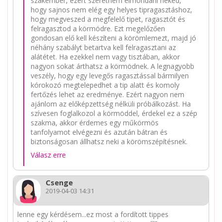
szakember, ezért szeretném elmondani neked,
hogy sajnos nem elég egy helyes tipragasztáshoz,
hogy megveszed a megfelelő tipet, ragasztót és
felragasztod a körmödre. Ezt megelőzően
gondosan elő kell készíteni a körömlemezt, majd jó
néhány szabályt betartva kell felragasztani az
alátétet. Ha ezekkel nem vagy tisztában, akkor
nagyon sokat árthatsz a körmödnek. A legnagyobb
veszély, hogy egy levegős ragasztással bármilyen
kórokozó megtelepedhet a tip alatt és komoly
fertőzés lehet az eredménye. Ezért nagyon nem
ajánlom az előképzettség nélküli próbálkozást. Ha
szívesen foglalkozol a körmöddel, érdekel ez a szép
szakma, akkor érdemes egy műkörmös
tanfolyamot elvégezni és azután bátran és
biztonságosan állhatsz neki a körömszépítésnek.
Válasz erre
Csenge
2019-04-03 14:31
lenne egy kérdésem...ez most a fordított tippes