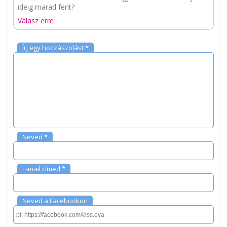
ideig marad fent?
Válasz erre
Írj egy hozzászolást *
Neved *
E-mail címed *
Neved a Facebookon