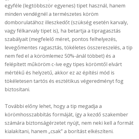
egyféle (legtöbbször egyenes) tipet használ, hanem
minden vendégnél a természetes köröm
domborulatához illeszkedőt (szükség esetén karvaly,
vagy félkarvaly tipet is), ha betartja a tipragasztás
szabályait (megfelelő méret, pontos felhelyezés,
levegőmentes ragasztás, tökéletes összereszelés, a tip
nem fed el a körömlemez 50%-ánál többet) és a
felépített műköröm c-íve egy tipes körömtől elvárt
mértékű és helyzetű, akkor ez az építési mód is
tökéletesen tartós és esztétikus végeredményt fog
biztosítani.
További előny lehet, hogy a tip megadja a
körömhosszabbítás formáját, így a kezdő szakember
számára biztonságérzetet nyújt, nem neki kell a formát
kialakítani, hanem „csak” a borítást elkészíteni.