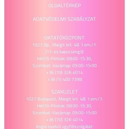
OLDALTÉRKÉP
ADATVÉDELMI SZABÁLYZAT
OKTATÓKÖZPONT
1027 Bp., Margit krt. 48. 1.em./7.
(11-es kapucsengő)
Hétfő-Péntek: 08:00-15:30,
Szombat-Vasárnap: 09:00-15:00
+36 (70) 326 4014
+36 (1) 400 7398
SZAKÜZLET
1027 Budapest, Margit krt. 48. 1.em./7.
Hétfő-Péntek: 08:00-15:30,
Szombat-Vasárnap: 09:00-15:00
+36 (70) 326 4014
Angol nyelvű ügyfélszolgálat: