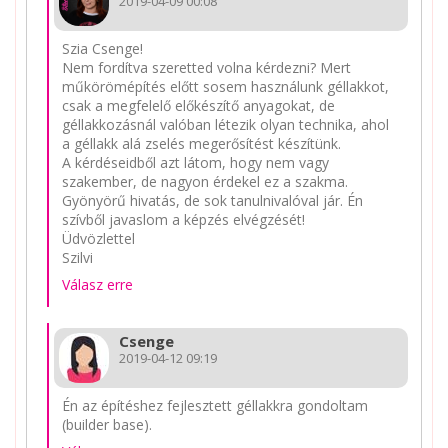
2019-04-09 00:08
Szia Csenge!
Nem fordítva szeretted volna kérdezni? Mert
műkörömépítés előtt sosem használunk géllakkot,
csak a megfelelő előkészítő anyagokat, de
géllakkozásnál valóban létezik olyan technika, ahol
a géllakk alá zselés megerősítést készítünk.
A kérdéseidből azt látom, hogy nem vagy
szakember, de nagyon érdekel ez a szakma.
Gyönyörű hivatás, de sok tanulnivalóval jár. Én
szívből javaslom a képzés elvégzését!
Üdvözlettel
Szilvi
Válasz erre
Csenge
2019-04-12 09:19
Én az építéshez fejlesztett géllakkra gondoltam
(builder base).