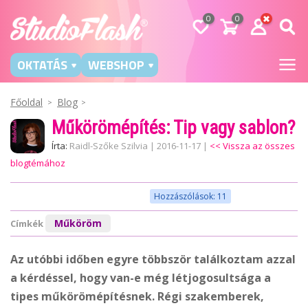
0
0
OKTATÁS
WEBSHOP
Főoldal
Blog
Műkörömépítés: Tip vagy sablon?
Írta:
Raidl-Szőke Szilvia
|
2016-11-17
|
<< Vissza az összes
blogtémához
Hozzászólások: 11
Műköröm
Címkék
Az utóbbi időben egyre többször találkoztam azzal
a kérdéssel, hogy van-e még létjogosultsága a
tipes műkörömépítésnek. Régi szakemberek,