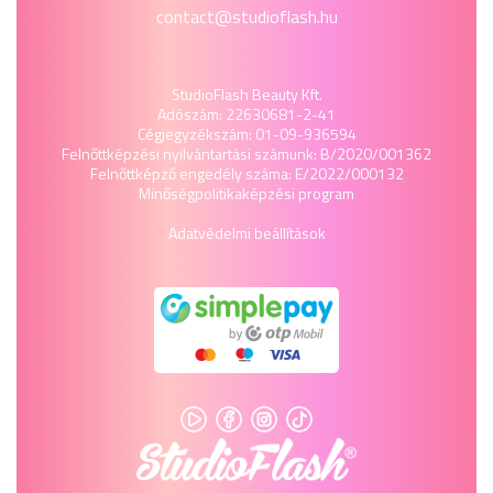
contact@studioflash.hu
StudioFlash Beauty Kft.
Adószám: 22630681-2-41
Cégjegyzékszám: 01-09-936594
Felnőttképzési nyilvántartási számunk: B/2020/001362
Felnőttképző engedély száma: E/2022/000132
Minőségpolitika
képzési program
Adatvédelmi beállítások