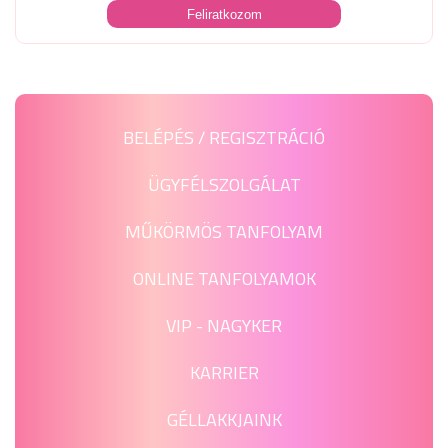
BELÉPÉS / REGISZTRÁCIÓ
ÜGYFÉLSZOLGÁLAT
MŰKÖRMÖS TANFOLYAM
ONLINE TANFOLYAMOK
VIP - NAGYKER
KARRIER
GÉLLAKKJAINK