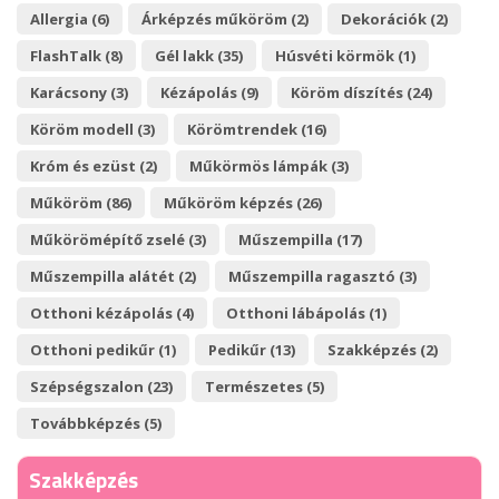
Allergia (6)
Árképzés műköröm (2)
Dekorációk (2)
FlashTalk (8)
Gél lakk (35)
Húsvéti körmök (1)
Karácsony (3)
Kézápolás (9)
Köröm díszítés (24)
Köröm modell (3)
Körömtrendek (16)
Króm és ezüst (2)
Műkörmös lámpák (3)
Műköröm (86)
Műköröm képzés (26)
Műkörömépítő zselé (3)
Műszempilla (17)
Műszempilla alátét (2)
Műszempilla ragasztó (3)
Otthoni kézápolás (4)
Otthoni lábápolás (1)
Otthoni pedikűr (1)
Pedikűr (13)
Szakképzés (2)
Szépségszalon (23)
Természetes (5)
Továbbképzés (5)
Szakképzés