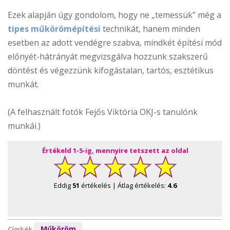
Ezek alapján úgy gondolom, hogy ne „temessük” még a
tipes műkörömépítési
technikát, hanem minden
esetben az adott vendégre szabva, mindkét építési mód
előnyét-hátrányát megvizsgálva hozzunk szakszerű
döntést és végezzünk kifogástalan, tartós, esztétikus
munkát.
(A felhasznált fotók Fejős Viktória OKJ-s tanulónk
munkái.)
Értékeld 1-5-ig, mennyire tetszett az oldal
Eddig
51
értékelés | Átlag értékelés:
4.6
Műköröm
Címkék