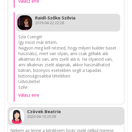
Válasz erre
Raidl-Szőke Szilvia
2019-04-22 22:28
Szia Csenge!
Így most már értem.
Nagyon meg kell nézned, hogy milyen builder baset
használsz, mert van olyan, ami csak géllakk alá
alkalmas és van, ami zselé alá is. Ha olyanod van,
ami alkalmas zselé alapnak, akkor használhatod
bátran, bizonyos esetekben segít a tapadás
biztonságosabbá tételében.
Üdvözlettel
Szilvi
Válasz erre
Czövek Beatrix
2020-04-10 20:38
Nekem az lenne a kérdésem hogy zselé nélkül mennyi