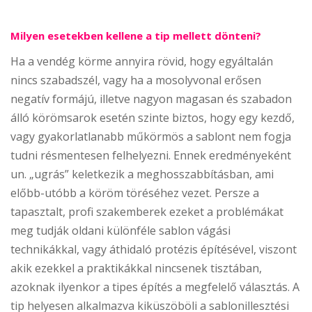
Milyen esetekben kellene a tip mellett dönteni?
Ha a vendég körme annyira rövid, hogy egyáltalán
nincs szabadszél, vagy ha a mosolyvonal erősen
negatív formájú, illetve nagyon magasan és szabadon
álló körömsarok esetén szinte biztos, hogy egy kezdő,
vagy gyakorlatlanabb műkörmös a sablont nem fogja
tudni résmentesen felhelyezni. Ennek eredményeként
un. „ugrás” keletkezik a meghosszabbításban, ami
előbb-utóbb a köröm töréséhez vezet. Persze a
tapasztalt, profi szakemberek ezeket a problémákat
meg tudják oldani különféle sablon vágási
technikákkal, vagy áthidaló protézis építésével, viszont
akik ezekkel a praktikákkal nincsenek tisztában,
azoknak ilyenkor a tipes építés a megfelelő választás. A
tip helyesen alkalmazva kiküszöböli a sablonillesztési