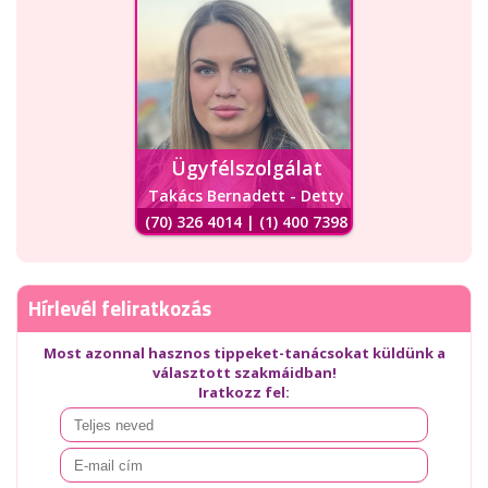
Ügyfélszolgálat
Takács Bernadett - Detty
(70) 326 4014 | (1) 400 7398
Hírlevél feliratkozás
Most azonnal hasznos tippeket-tanácsokat küldünk a
választott szakmáidban!
Iratkozz fel: