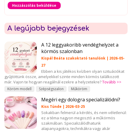
Hozzászólás beküldése
A legújabb bejegyzések
A 12 leggyakoribb vendéghelyzet a
körmös szalonban
Kispál Beáta szakoktató tanulónk | 2026-05-
27
Ebben a kis játékos kvízben olyan szituációkat
gyűjtöttünk össze, amelyekkel szinte minden körmös találkozott
már. Vajon te hogyan reagálnál ezekre a helyzetekre?
Tovább >>
Köröm modell
Szépségszalon
Műköröm
Megéri egy dologra specializálódni?
Kiss Tünde | 2026-03-25
Sokakban felmerül a kérdés, és nem véletlenül:
ez a téma nagyon megosztó a műkörmös
szakmában. Specializálódhatunk
alapanyagokra, technikákra vagy akár