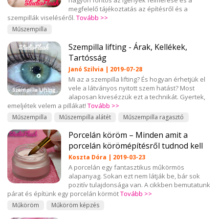
nagyon fontos az igények felmérése és a
megfelelő tájékoztatás az építésről és a
szempillák viseléséről.
Tovább >>
Műszempilla
Szempilla lifting - Árak, Kellékek,
Tartósság
Janó Szilvia | 2019-07-28
Mi az a szempilla lifting? És hogyan érhetjük el
vele a látványos nyitott szem hatást? Most
alaposan kivesézzük ezt a technikát. Gyertek,
emeljétek velem a pillákat!
Tovább >>
Műszempilla
Műszempilla alátét
Műszempilla ragasztó
Porcelán köröm – Minden amit a
porcelán körömépítésről tudnod kell
Koszta Dóra | 2019-03-23
A porcelán egy fantasztikus műkörmös
alapanyag. Sokan ezt nem látják be, bár sok
pozitív tulajdonsága van. A cikkben bemutatunk
párat és építünk egy porcelán körmöt
Tovább >>
Műköröm
Műköröm képzés