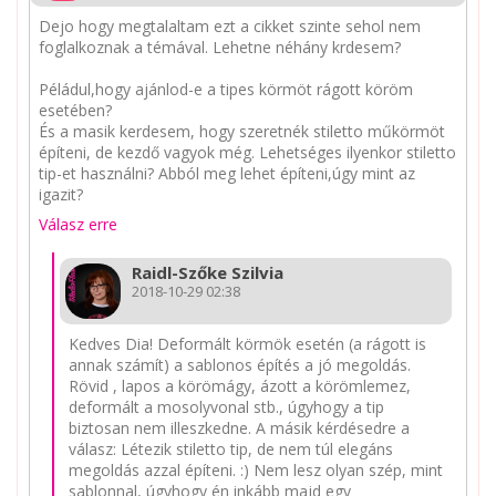
Dejo hogy megtalaltam ezt a cikket szinte sehol nem
foglalkoznak a témával. Lehetne néhány krdesem?
Péládul,hogy ajánlod-e a tipes körmöt rágott köröm
esetében?
És a masik kerdesem, hogy szeretnék stiletto műkörmöt
építeni, de kezdő vagyok még. Lehetséges ilyenkor stiletto
tip-et használni? Abból meg lehet építeni,úgy mint az
igazit?
Válasz erre
Raidl-Szőke Szilvia
2018-10-29 02:38
Kedves Dia! Deformált körmök esetén (a rágott is
annak számít) a sablonos építés a jó megoldás.
Rövid , lapos a körömágy, ázott a körömlemez,
deformált a mosolyvonal stb., úgyhogy a tip
biztosan nem illeszkedne. A másik kérdésedre a
válasz: Létezik stiletto tip, de nem túl elegáns
megoldás azzal építeni. :) Nem lesz olyan szép, mint
sablonnal, úgyhogy én inkább majd egy