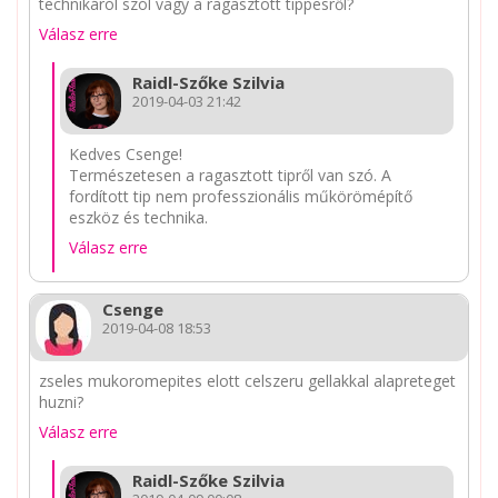
technikáról szól vagy a ragasztott tippesről?
Válasz erre
Raidl-Szőke Szilvia
2019-04-03 21:42
Kedves Csenge!
Természetesen a ragasztott tipről van szó. A
fordított tip nem professzionális műkörömépítő
eszköz és technika.
Válasz erre
Csenge
2019-04-08 18:53
zseles mukoromepites elott celszeru gellakkal alapreteget
huzni?
Válasz erre
Raidl-Szőke Szilvia