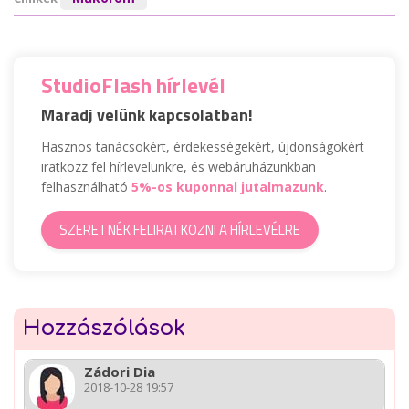
StudioFlash hírlevél
Maradj velünk kapcsolatban!
Hasznos tanácsokért, érdekességekért, újdonságokért
iratkozz fel hírlevelünkre, és webáruházunkban
felhasználható
5%-os kuponnal jutalmazunk
.
SZERETNÉK FELIRATKOZNI A HÍRLEVÉLRE
Hozzászólások
Zádori Dia
2018-10-28 19:57