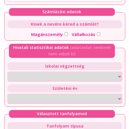
Számlázási adatok
Kinek a nevére kéred a számlát?
Magánszemély
Vállalkozás
Hivatali statisztikai adatok
(adataidat senkinek
nem adjuk ki)
Iskolai végzettség
Születési év
Választott tanfolyamod
Tanfolyam típusa