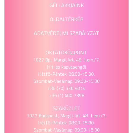
GÉLLAKKJAINK
OLDALTÉRKÉP
ADATVÉDELMI SZABÁLYZAT
OKTATÓKÖZPONT
1027 Bp., Margit krt. 48. 1.em./7.
(11-es kapucsengő)
Hétfő-Péntek: 08:00-15:30,
Szombat-Vasárnap: 09:00-15:00
+36 (70) 326 4014
+36 (1) 400 7398
SZAKÜZLET
1027 Budapest, Margit krt. 48. 1.em./7.
Hétfő-Péntek: 08:00-15:30,
Szombat-Vasárnap: 09:00-15:00