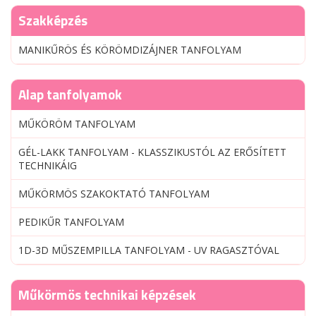
Szakképzés
MANIKŰRÖS ÉS KÖRÖMDIZÁJNER TANFOLYAM
Alap tanfolyamok
MŰKÖRÖM TANFOLYAM
GÉL-LAKK TANFOLYAM - KLASSZIKUSTÓL AZ ERŐSÍTETT
TECHNIKÁIG
MŰKÖRMÖS SZAKOKTATÓ TANFOLYAM
PEDIKŰR TANFOLYAM
1D-3D MŰSZEMPILLA TANFOLYAM - UV RAGASZTÓVAL
Műkörmös technikai képzések