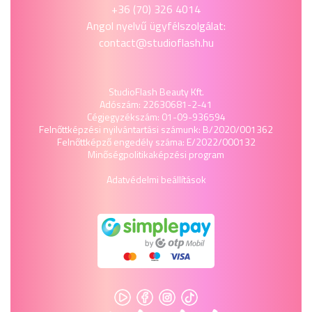
+36 (70) 326 4014
Angol nyelvű ügyfélszolgálat:
contact@studioflash.hu
StudioFlash Beauty Kft.
Adószám: 22630681-2-41
Cégjegyzékszám: 01-09-936594
Felnőttképzési nyilvántartási számunk: B/2020/001362
Felnőttképző engedély száma: E/2022/000132
Minőségpolitika
képzési program
Adatvédelmi beállítások