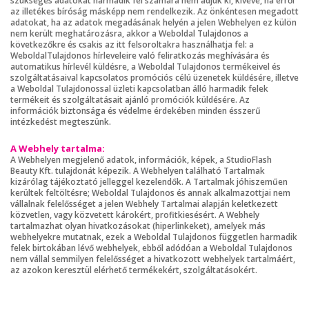
szükséges adatokat harmadik fél számára nem adjuk ki, kivéve, ha erről
az illetékes bíróság másképp nem rendelkezik. Az önkéntesen megadott
adatokat, ha az adatok megadásának helyén a jelen Webhelyen ez külön
nem került meghatározásra, akkor a Weboldal Tulajdonos a
következőkre és csakis az itt felsoroltakra használhatja fel: a
WeboldalTulajdonos hírleveleire való feliratkozás meghívására és
automatikus hírlevél küldésre, a Weboldal Tulajdonos termékeivel és
szolgáltatásaival kapcsolatos promóciós célú üzenetek küldésére, illetve
a Weboldal Tulajdonossal üzleti kapcsolatban álló harmadik felek
termékeit és szolgáltatásait ajánló promóciók küldésére. Az
információk biztonsága és védelme érdekében minden ésszerű
intézkedést megteszünk.
A Webhely tartalma:
A Webhelyen megjelenő adatok, információk, képek, a StudioFlash
Beauty Kft. tulajdonát képezik. A Webhelyen található Tartalmak
kizárólag tájékoztató jelleggel kezelendők. A Tartalmak jóhiszeműen
kerültek feltöltésre; Weboldal Tulajdonos és annak alkalmazottjai nem
vállalnak felelősséget a jelen Webhely Tartalmai alapján keletkezett
közvetlen, vagy közvetett károkért, profitkiesésért. A Webhely
tartalmazhat olyan hivatkozásokat (hiperlinkeket), amelyek más
webhelyekre mutatnak, ezek a Weboldal Tulajdonos független harmadik
felek birtokában lévő webhelyek, ebből adódóan a Weboldal Tulajdonos
nem vállal semmilyen felelősséget a hivatkozott webhelyek tartalmáért,
az azokon keresztül elérhető termékekért, szolgáltatásokért.