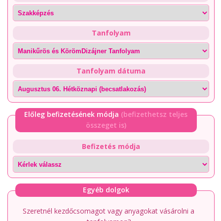
Tanfolyam
Tanfolyam dátuma
Előleg befizetésének módja
(befizethetsz teljes
összeget is)
Befizetés módja
Egyéb dolgok
Szeretnél kezdőcsomagot vagy anyagokat vásárolni a