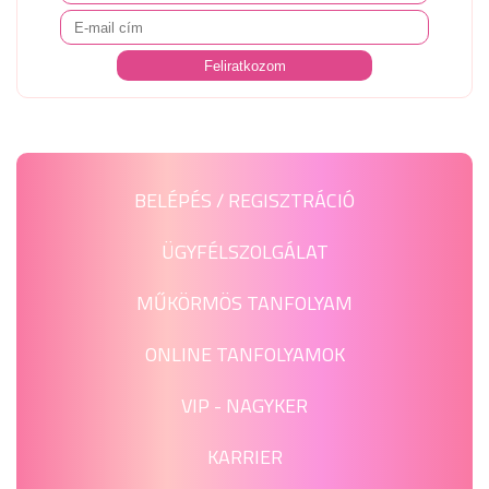
BELÉPÉS / REGISZTRÁCIÓ
ÜGYFÉLSZOLGÁLAT
MŰKÖRMÖS TANFOLYAM
ONLINE TANFOLYAMOK
VIP - NAGYKER
KARRIER