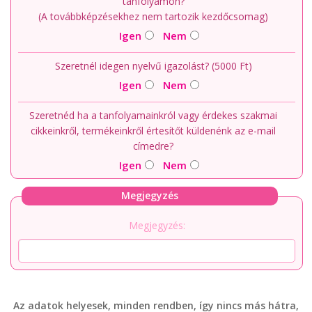
tanfolyamon?
(A továbbképzésekhez nem tartozik kezdőcsomag)
Igen
Nem
Szeretnél idegen nyelvű igazolást? (5000 Ft)
Igen
Nem
Szeretnéd ha a tanfolyamainkról vagy érdekes szakmai
cikkeinkről, termékeinkről értesítőt küldenénk az e-mail
címedre?
Igen
Nem
Megjegyzés
Megjegyzés:
Az adatok helyesek, minden rendben, így nincs más hátra,