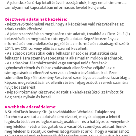
- A jelentkezési űrlap kitöltésével hozzájárulok, hogy email címemre a
tanfolyammal kapcsolatban információs levelet küldjenek.
Résztvevő adatainak kezelése:
- Résztvevő tudomásul veszi, hogy a képzésben való részvételhez az
adatkezelés kötelező.
- A jelen szerződésben meghatározott adatait, továbbá az Fktv. 21. § (1)
bekezdésében meghatározott egyéb adatait Képző Intézmény az
információs önrendelkezési jogról és az információszabadságról szóló
2011. évi CXII. törvény előírásai szerint kezelheti.
- Az adatok statisztikai célra felhasználhatók és statisztikai célú
felhasználásra személyazonosításra alkalmatlan módon átadhatók.
- Az adatokat államháztartási vagy európai uniós források
igénybevételének és felhasználásának ellenőrzése céljából az e
támogatásokat ellenőrző szervek számára továbbítani kell. Ezen
túlmenően Képző Intézmény Résztvevő személyes adataihoz kizárólag a
képzés megvalósításának ellenőrzésére feljogosított szervek számára
nyújt hozzáférést.
- Képző Intézmény Résztvevő adatait a keletkezésüktől számított öt
évig tartja nyilván és kezeli.
A webhely adatvédeleme:
A StudioFlash Beauty Kft. (a továbbiakban Weboldal Tulajdonos)
létrehozta azokat az adatvédelmi elveket, melyek alapján a lehető
legdiszkrétebben és legbiztonságosabban - és a hatályos törvényeknek
megfelelően - védi a látogatók és a vásárlók személyes adatait. Ennek
megfelelően biztosítjuk kedves látogatóinkat arról, hogy a vásárláshoz