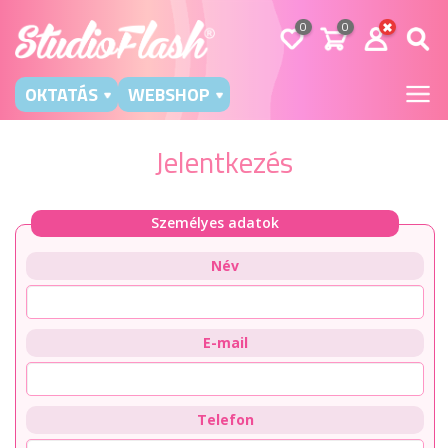
0
0
OKTATÁS
WEBSHOP
Jelentkezés
Személyes adatok
Név
E-mail
Telefon