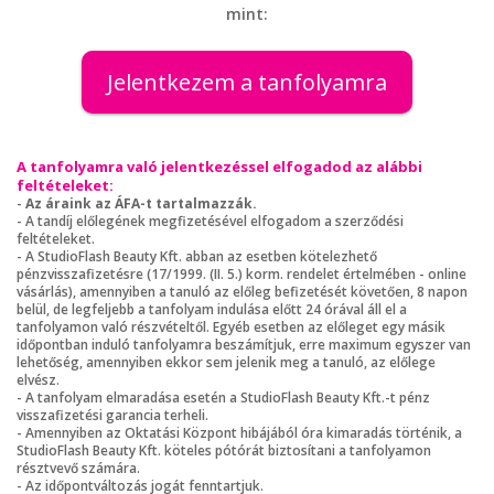
mint:
Jelentkezem a tanfolyamra
A tanfolyamra való jelentkezéssel elfogadod az alábbi
feltételeket:
-
Az áraink az ÁFA-t tartalmazzák.
- A tandíj előlegének megfizetésével elfogadom a szerződési
feltételeket.
- A StudioFlash Beauty Kft. abban az esetben kötelezhető
pénzvisszafizetésre (17/1999. (II. 5.) korm. rendelet értelmében - online
vásárlás), amennyiben a tanuló az előleg befizetését követően, 8 napon
belül, de legfeljebb a tanfolyam indulása előtt 24 órával áll el a
tanfolyamon való részvételtől. Egyéb esetben az előleget egy másik
időpontban induló tanfolyamra beszámítjuk, erre maximum egyszer van
lehetőség, amennyiben ekkor sem jelenik meg a tanuló, az előlege
elvész.
- A tanfolyam elmaradása esetén a StudioFlash Beauty Kft.-t pénz
visszafizetési garancia terheli.
- Amennyiben az Oktatási Központ hibájából óra kimaradás történik, a
StudioFlash Beauty Kft. köteles pótórát biztosítani a tanfolyamon
résztvevő számára.
- Az időpontváltozás jogát fenntartjuk.