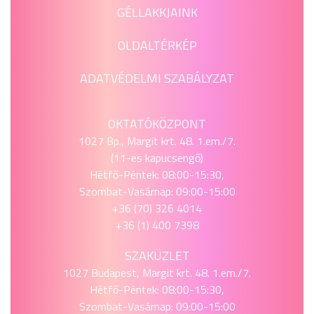
GÉLLAKKJAINK
OLDALTÉRKÉP
ADATVÉDELMI SZABÁLYZAT
OKTATÓKÖZPONT
1027 Bp., Margit krt. 48. 1.em./7.
(11-es kapucsengő)
Hétfő-Péntek: 08:00-15:30,
Szombat-Vasárnap: 09:00-15:00
+36 (70) 326 4014
+36 (1) 400 7398
SZAKÜZLET
1027 Budapest, Margit krt. 48. 1.em./7.
Hétfő-Péntek: 08:00-15:30,
Szombat-Vasárnap: 09:00-15:00