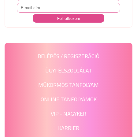
BELÉPÉS / REGISZTRÁCIÓ
ÜGYFÉLSZOLGÁLAT
MŰKÖRMÖS TANFOLYAM
ONLINE TANFOLYAMOK
VIP - NAGYKER
KARRIER