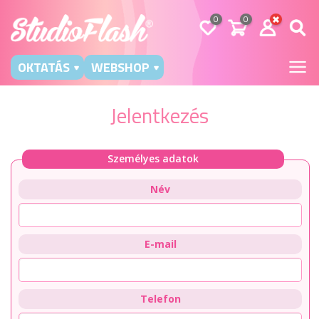
0
0
OKTATÁS
WEBSHOP
Jelentkezés
Személyes adatok
Név
E-mail
Telefon