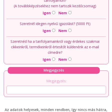
tanfolyamon?
(A továbbképzésekhez nem tartozik kezdőcsomag)
Igen
Nem
Szeretnél idegen nyelvű igazolást? (5000 Ft)
Igen
Nem
Szeretnéd ha a tanfolyamainkról vagy érdekes szakmai
cikkeinkről, termékeinkről értesítőt küldenénk az e-mail
címedre?
Igen
Nem
Megjegyzés
Megjegyzés:
Az adatok helyesek, minden rendben, így nincs más hátra,