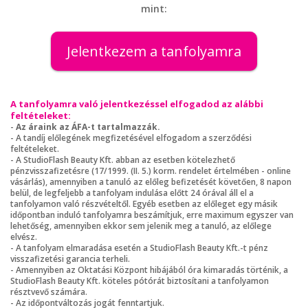
mint:
Jelentkezem a tanfolyamra
A tanfolyamra való jelentkezéssel elfogadod az alábbi
feltételeket:
-
Az áraink az ÁFA-t tartalmazzák.
- A tandíj előlegének megfizetésével elfogadom a szerződési
feltételeket.
- A StudioFlash Beauty Kft. abban az esetben kötelezhető
pénzvisszafizetésre (17/1999. (II. 5.) korm. rendelet értelmében - online
vásárlás), amennyiben a tanuló az előleg befizetését követően, 8 napon
belül, de legfeljebb a tanfolyam indulása előtt 24 órával áll el a
tanfolyamon való részvételtől. Egyéb esetben az előleget egy másik
időpontban induló tanfolyamra beszámítjuk, erre maximum egyszer van
lehetőség, amennyiben ekkor sem jelenik meg a tanuló, az előlege
elvész.
- A tanfolyam elmaradása esetén a StudioFlash Beauty Kft.-t pénz
visszafizetési garancia terheli.
- Amennyiben az Oktatási Központ hibájából óra kimaradás történik, a
StudioFlash Beauty Kft. köteles pótórát biztosítani a tanfolyamon
résztvevő számára.
- Az időpontváltozás jogát fenntartjuk.