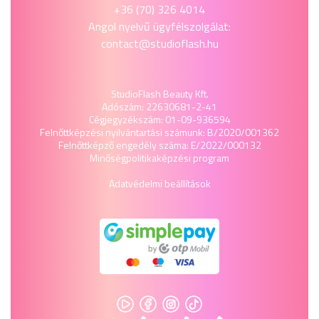
+36 (70) 326 4014
Angol nyelvű ügyfélszolgálat:
contact@studioflash.hu
StudioFlash Beauty Kft.
Adószám: 22630681-2-41
Cégjegyzékszám: 01-09-936594
Felnőttképzési nyilvántartási számunk: B/2020/001362
Felnőttképző engedély száma: E/2022/000132
Minőségpolitika
képzési program
Adatvédelmi beállítások