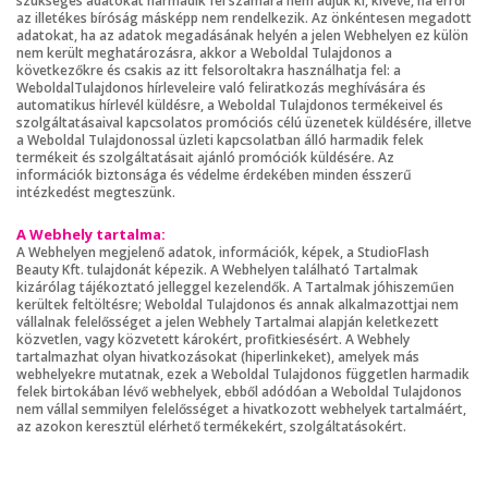
szükséges adatokat harmadik fél számára nem adjuk ki, kivéve, ha erről
az illetékes bíróság másképp nem rendelkezik. Az önkéntesen megadott
adatokat, ha az adatok megadásának helyén a jelen Webhelyen ez külön
nem került meghatározásra, akkor a Weboldal Tulajdonos a
következőkre és csakis az itt felsoroltakra használhatja fel: a
WeboldalTulajdonos hírleveleire való feliratkozás meghívására és
automatikus hírlevél küldésre, a Weboldal Tulajdonos termékeivel és
szolgáltatásaival kapcsolatos promóciós célú üzenetek küldésére, illetve
a Weboldal Tulajdonossal üzleti kapcsolatban álló harmadik felek
termékeit és szolgáltatásait ajánló promóciók küldésére. Az
információk biztonsága és védelme érdekében minden ésszerű
intézkedést megteszünk.
A Webhely tartalma:
A Webhelyen megjelenő adatok, információk, képek, a StudioFlash
Beauty Kft. tulajdonát képezik. A Webhelyen található Tartalmak
kizárólag tájékoztató jelleggel kezelendők. A Tartalmak jóhiszeműen
kerültek feltöltésre; Weboldal Tulajdonos és annak alkalmazottjai nem
vállalnak felelősséget a jelen Webhely Tartalmai alapján keletkezett
közvetlen, vagy közvetett károkért, profitkiesésért. A Webhely
tartalmazhat olyan hivatkozásokat (hiperlinkeket), amelyek más
webhelyekre mutatnak, ezek a Weboldal Tulajdonos független harmadik
felek birtokában lévő webhelyek, ebből adódóan a Weboldal Tulajdonos
nem vállal semmilyen felelősséget a hivatkozott webhelyek tartalmáért,
az azokon keresztül elérhető termékekért, szolgáltatásokért.