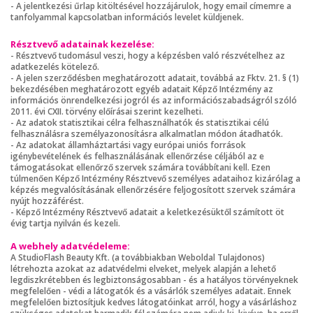
- A jelentkezési űrlap kitöltésével hozzájárulok, hogy email címemre a
tanfolyammal kapcsolatban információs levelet küldjenek.
Résztvevő adatainak kezelése:
- Résztvevő tudomásul veszi, hogy a képzésben való részvételhez az
adatkezelés kötelező.
- A jelen szerződésben meghatározott adatait, továbbá az Fktv. 21. § (1)
bekezdésében meghatározott egyéb adatait Képző Intézmény az
információs önrendelkezési jogról és az információszabadságról szóló
2011. évi CXII. törvény előírásai szerint kezelheti.
- Az adatok statisztikai célra felhasználhatók és statisztikai célú
felhasználásra személyazonosításra alkalmatlan módon átadhatók.
- Az adatokat államháztartási vagy európai uniós források
igénybevételének és felhasználásának ellenőrzése céljából az e
támogatásokat ellenőrző szervek számára továbbítani kell. Ezen
túlmenően Képző Intézmény Résztvevő személyes adataihoz kizárólag a
képzés megvalósításának ellenőrzésére feljogosított szervek számára
nyújt hozzáférést.
- Képző Intézmény Résztvevő adatait a keletkezésüktől számított öt
évig tartja nyilván és kezeli.
A webhely adatvédeleme:
A StudioFlash Beauty Kft. (a továbbiakban Weboldal Tulajdonos)
létrehozta azokat az adatvédelmi elveket, melyek alapján a lehető
legdiszkrétebben és legbiztonságosabban - és a hatályos törvényeknek
megfelelően - védi a látogatók és a vásárlók személyes adatait. Ennek
megfelelően biztosítjuk kedves látogatóinkat arról, hogy a vásárláshoz