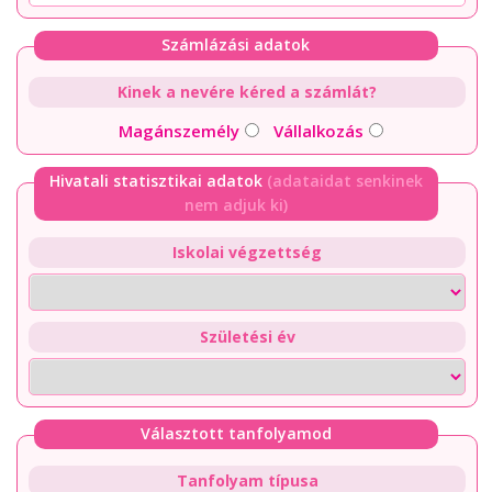
Számlázási adatok
Kinek a nevére kéred a számlát?
Magánszemély
Vállalkozás
Hivatali statisztikai adatok
(adataidat senkinek
nem adjuk ki)
Iskolai végzettség
Születési év
Választott tanfolyamod
Tanfolyam típusa