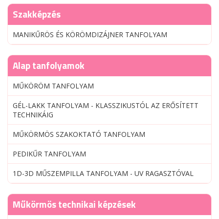
Szakképzés
MANIKŰRÖS ÉS KÖRÖMDIZÁJNER TANFOLYAM
Alap tanfolyamok
MŰKÖRÖM TANFOLYAM
GÉL-LAKK TANFOLYAM - KLASSZIKUSTÓL AZ ERŐSÍTETT
TECHNIKÁIG
MŰKÖRMÖS SZAKOKTATÓ TANFOLYAM
PEDIKŰR TANFOLYAM
1D-3D MŰSZEMPILLA TANFOLYAM - UV RAGASZTÓVAL
Műkörmös technikai képzések