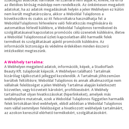
szükséges adatokat harmadik fél számára nem adjuk ki, kivéve, ha erről
az illetékes bíróság másképp nem rendelkezik. Az önkéntesen megadott
adatokat, ha az adatok megadásának helyén a jelen Webhelyen ez külön
nem került meghatározásra, akkor a Weboldal Tulajdonos a
következőkre és csakis az itt felsoroltakra használhatja fel: a
WeboldalTulajdonos hírleveleire való feliratkozás meghívására és
automatikus hírlevél küldésre, a Weboldal Tulajdonos termékeivel és
szolgáltatásaival kapcsolatos promóciós célú üzenetek küldésére, illetve
a Weboldal Tulajdonossal üzleti kapcsolatban álló harmadik felek
termékeit és szolgáltatásait ajánló promóciók küldésére. Az
információk biztonsága és védelme érdekében minden ésszerű
intézkedést megteszünk.
A Webhely tartalma:
A Webhelyen megjelenő adatok, információk, képek, a StudioFlash
Beauty Kft. tulajdonát képezik. A Webhelyen található Tartalmak
kizárólag tájékoztató jelleggel kezelendők. A Tartalmak jóhiszeműen
kerültek feltöltésre; Weboldal Tulajdonos és annak alkalmazottjai nem
vállalnak felelősséget a jelen Webhely Tartalmai alapján keletkezett
közvetlen, vagy közvetett károkért, profitkiesésért. A Webhely
tartalmazhat olyan hivatkozásokat (hiperlinkeket), amelyek más
webhelyekre mutatnak, ezek a Weboldal Tulajdonos független harmadik
felek birtokában lévő webhelyek, ebből adódóan a Weboldal Tulajdonos
nem vállal semmilyen felelősséget a hivatkozott webhelyek tartalmáért,
az azokon keresztül elérhető termékekért, szolgáltatásokért.