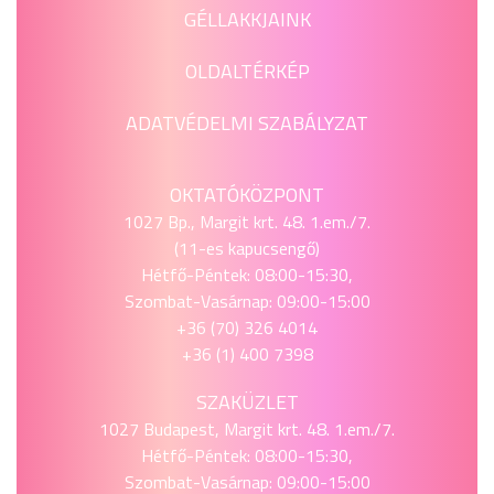
GÉLLAKKJAINK
OLDALTÉRKÉP
ADATVÉDELMI SZABÁLYZAT
OKTATÓKÖZPONT
1027 Bp., Margit krt. 48. 1.em./7.
(11-es kapucsengő)
Hétfő-Péntek: 08:00-15:30,
Szombat-Vasárnap: 09:00-15:00
+36 (70) 326 4014
+36 (1) 400 7398
SZAKÜZLET
1027 Budapest, Margit krt. 48. 1.em./7.
Hétfő-Péntek: 08:00-15:30,
Szombat-Vasárnap: 09:00-15:00