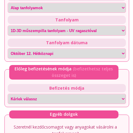
Tanfolyam
Tanfolyam dátuma
Előleg befizetésének módja
(befizethetsz teljes
összeget is)
Befizetés módja
Egyéb dolgok
Szeretnél kezdőcsomagot vagy anyagokat vásárolni a