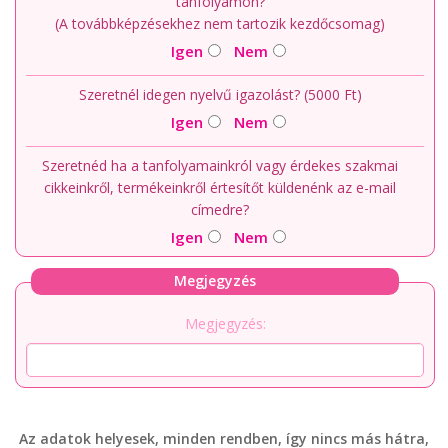
tanfolyamon?
(A továbbképzésekhez nem tartozik kezdőcsomag)
Igen
Nem
Szeretnél idegen nyelvű igazolást? (5000 Ft)
Igen
Nem
Szeretnéd ha a tanfolyamainkról vagy érdekes szakmai
cikkeinkről, termékeinkről értesítőt küldenénk az e-mail
címedre?
Igen
Nem
Megjegyzés
Megjegyzés:
Az adatok helyesek, minden rendben, így nincs más hátra,