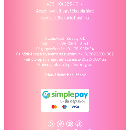
+36 (70) 326 4014
Angol nyelvű ügyfélszolgálat:
contact@studioflash.hu
StudioFlash Beauty Kft.
Adószám: 22630681-2-41
Cégjegyzékszám: 01-09-936594
Felnőttképzési nyilvántartási számunk: B/2020/001362
Felnőttképző engedély száma: E/2022/000132
Minőségpolitika
képzési program
Adatvédelmi beállítások