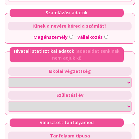
Számlázási adatok
Kinek a nevére kéred a számlát?
Magánszemély
Vállalkozás
Hivatali statisztikai adatok
(adataidat senkinek
nem adjuk ki)
Iskolai végzettség
Születési év
Választott tanfolyamod
Tanfolyam típusa