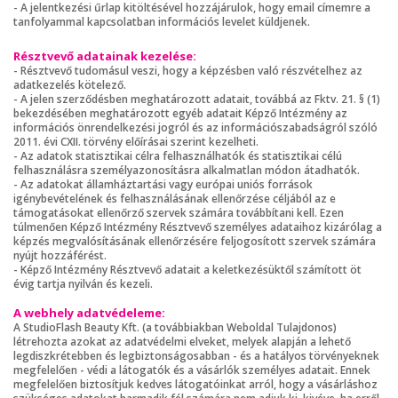
- A jelentkezési űrlap kitöltésével hozzájárulok, hogy email címemre a
tanfolyammal kapcsolatban információs levelet küldjenek.
Résztvevő adatainak kezelése:
- Résztvevő tudomásul veszi, hogy a képzésben való részvételhez az
adatkezelés kötelező.
- A jelen szerződésben meghatározott adatait, továbbá az Fktv. 21. § (1)
bekezdésében meghatározott egyéb adatait Képző Intézmény az
információs önrendelkezési jogról és az információszabadságról szóló
2011. évi CXII. törvény előírásai szerint kezelheti.
- Az adatok statisztikai célra felhasználhatók és statisztikai célú
felhasználásra személyazonosításra alkalmatlan módon átadhatók.
- Az adatokat államháztartási vagy európai uniós források
igénybevételének és felhasználásának ellenőrzése céljából az e
támogatásokat ellenőrző szervek számára továbbítani kell. Ezen
túlmenően Képző Intézmény Résztvevő személyes adataihoz kizárólag a
képzés megvalósításának ellenőrzésére feljogosított szervek számára
nyújt hozzáférést.
- Képző Intézmény Résztvevő adatait a keletkezésüktől számított öt
évig tartja nyilván és kezeli.
A webhely adatvédeleme:
A StudioFlash Beauty Kft. (a továbbiakban Weboldal Tulajdonos)
létrehozta azokat az adatvédelmi elveket, melyek alapján a lehető
legdiszkrétebben és legbiztonságosabban - és a hatályos törvényeknek
megfelelően - védi a látogatók és a vásárlók személyes adatait. Ennek
megfelelően biztosítjuk kedves látogatóinkat arról, hogy a vásárláshoz