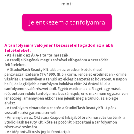
mint:
Jelentkezem a tanfolyamra
A tanfolyamra való jelentkezéssel elfogadod az alábbi
feltételeket:
-
Az áraink az ÁFA-t tartalmazzák.
- A tandíj előlegének megfizetésével elfogadom a szerződési
feltételeket.
- A StudioFlash Beauty Kft. abban az esetben kötelezhető
pénzvisszafizetésre (17/1999. (II. 5.) korm. rendelet értelmében - online
vásárlás), amennyiben a tanuló az előleg befizetését követően, 8 napon
belül, de legfeljebb a tanfolyam indulása előtt 24 órával áll el a
tanfolyamon való részvételtől. Egyéb esetben az előleget egy másik
időpontban induló tanfolyamra beszámítjuk, erre maximum egyszer van
lehetőség, amennyiben ekkor sem jelenik meg a tanuló, az előlege
elvész.
- A tanfolyam elmaradása esetén a StudioFlash Beauty Kft.-t pénz
visszafizetési garancia terheli.
- Amennyiben az Oktatási Központ hibájából óra kimaradás történik, a
StudioFlash Beauty Kft. köteles pótórát biztosítani a tanfolyamon
résztvevő számára.
- Az időpontváltozás jogát fenntartjuk.