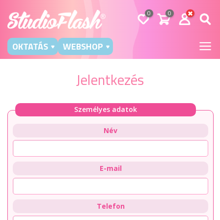
0
0
OKTATÁS
WEBSHOP
Jelentkezés
Személyes adatok
Név
E-mail
Telefon