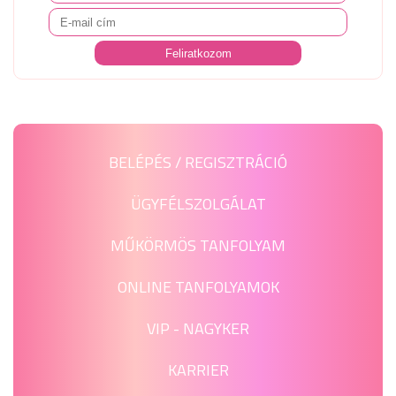
BELÉPÉS / REGISZTRÁCIÓ
ÜGYFÉLSZOLGÁLAT
MŰKÖRMÖS TANFOLYAM
ONLINE TANFOLYAMOK
VIP - NAGYKER
KARRIER