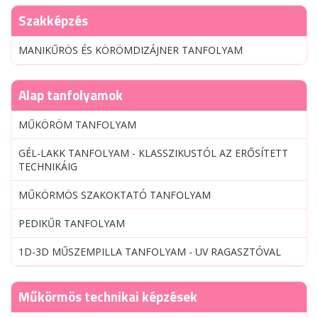
Szakképzés
MANIKŰRÖS ÉS KÖRÖMDIZÁJNER TANFOLYAM
Alap tanfolyamok
MŰKÖRÖM TANFOLYAM
GÉL-LAKK TANFOLYAM - KLASSZIKUSTÓL AZ ERŐSÍTETT
TECHNIKÁIG
MŰKÖRMÖS SZAKOKTATÓ TANFOLYAM
PEDIKŰR TANFOLYAM
1D-3D MŰSZEMPILLA TANFOLYAM - UV RAGASZTÓVAL
Műkörmös technikai képzések