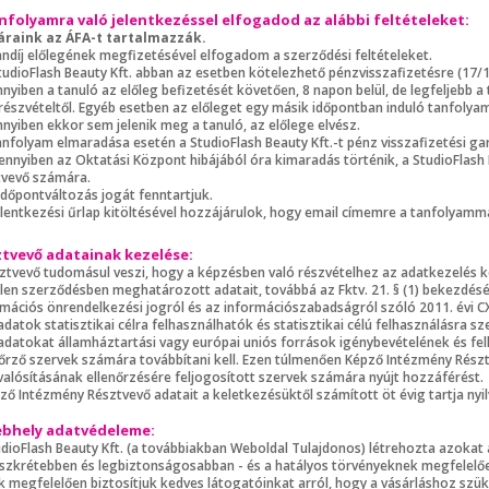
nfolyamra való jelentkezéssel elfogadod az alábbi feltételeket:
áraink az ÁFA-t tartalmazzák.
tandíj előlegének megfizetésével elfogadom a szerződési feltételeket.
tudioFlash Beauty Kft. abban az esetben kötelezhető pénzvisszafizetésre (17/199
yiben a tanuló az előleg befizetését követően, 8 napon belül, de legfeljebb a 
 részvételtől. Egyéb esetben az előleget egy másik időpontban induló tanfoly
nyiben ekkor sem jelenik meg a tanuló, az előlege elvész.
anfolyam elmaradása esetén a StudioFlash Beauty Kft.-t pénz visszafizetési gar
ennyiben az Oktatási Központ hibájából óra kimaradás történik, a StudioFlash 
tvevő számára.
időpontváltozás jogát fenntartjuk.
jelentkezési űrlap kitöltésével hozzájárulok, hogy email címemre a tanfolyamm
tvevő adatainak kezelése:
sztvevő tudomásul veszi, hogy a képzésben való részvételhez az adatkezelés k
jelen szerződésben meghatározott adatait, továbbá az Fktv. 21. § (1) bekezd
mációs önrendelkezési jogról és az információszabadságról szóló 2011. évi CXII
 adatok statisztikai célra felhasználhatók és statisztikai célú felhasználásr
 adatokat államháztartási vagy európai uniós források igénybevételének és fe
nőrző szervek számára továbbítani kell. Ezen túlmenően Képző Intézmény Rész
alósításának ellenőrzésére feljogosított szervek számára nyújt hozzáférést.
ző Intézmény Résztvevő adatait a keletkezésüktől számított öt évig tartja nyil
ebhely adatvédeleme:
udioFlash Beauty Kft. (a továbbiakban Weboldal Tulajdonos) létrehozta azokat 
iszkrétebben és legbiztonságosabban - és a hatályos törvényeknek megfelelően
k megfelelően biztosítjuk kedves látogatóinkat arról, hogy a vásárláshoz szü