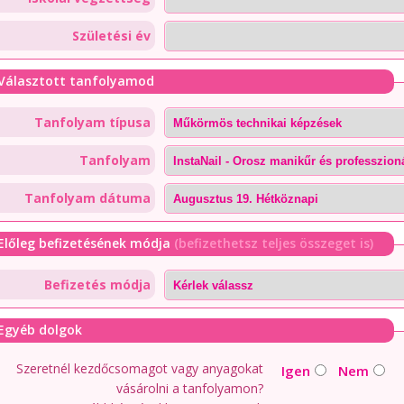
Születési év
Választott tanfolyamod
Tanfolyam típusa
Tanfolyam
Tanfolyam dátuma
Előleg befizetésének módja
(befizethetsz teljes összeget is)
Befizetés módja
Egyéb dolgok
Szeretnél kezdőcsomagot vagy anyagokat
Igen
Nem
vásárolni a tanfolyamon?