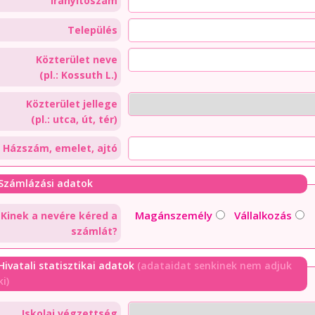
Irányítószám
Település
Közterület neve
(pl.: Kossuth L.)
Közterület jellege
(pl.: utca, út, tér)
Házszám, emelet, ajtó
Számlázási adatok
Magánszemély
Vállalkozás
Kinek a nevére kéred a
számlát?
Hivatali statisztikai adatok
(adataidat senkinek nem adjuk
ki)
Iskolai végzettség