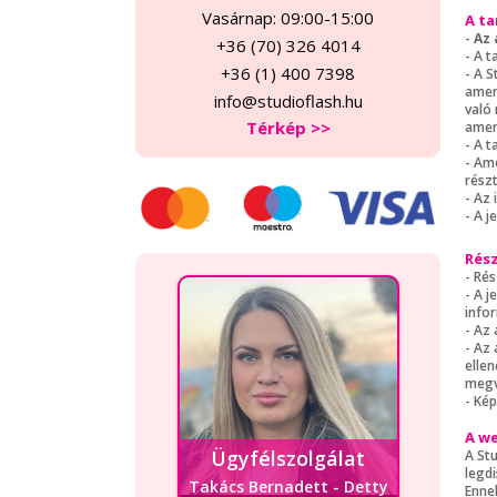
Vasárnap: 09:00-15:00
A ta
-
Az 
+36 (70) 326 4014
- A 
+36 (1) 400 7398
- A S
amenn
info@studioflash.hu
való
Térkép >>
amen
- A t
- Am
rész
- Az 
- A 
Rész
- Ré
- A 
infor
- Az
- Az
elle
megv
- Kép
A w
Ügyfélszolgálat
A St
legd
Takács Bernadett - Detty
Enne