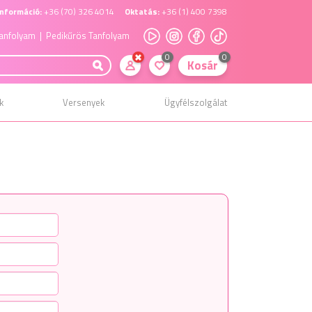
nformáció:
+36 (70) 326 4014
Oktatás:
+36 (1) 400 7398
anfolyam
| Pedikűrös Tanfolyam
0
0
Kosár
k
Versenyek
Ügyfélszolgálat