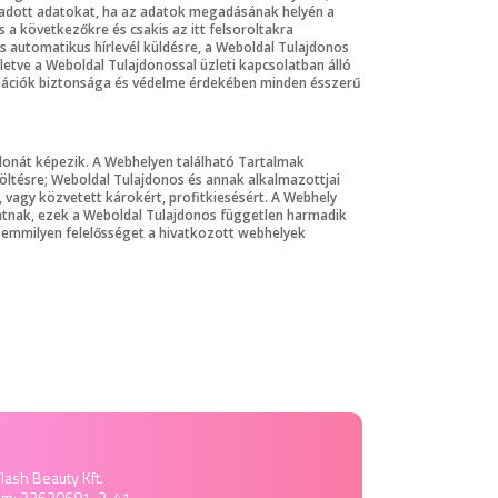
gadott adatokat, ha az adatok megadásának helyén a
a következőkre és csakis az itt felsoroltakra
és automatikus hírlevél küldésre, a Weboldal Tulajdonos
letve a Weboldal Tulajdonossal üzleti kapcsolatban álló
rmációk biztonsága és védelme érdekében minden ésszerű
jdonát képezik. A Webhelyen található Tartalmak
öltésre; Weboldal Tulajdonos és annak alkalmazottjai
, vagy közvetett károkért, profitkiesésért. A Webhely
atnak, ezek a Weboldal Tulajdonos független harmadik
 semmilyen felelősséget a hivatkozott webhelyek
lash Beauty Kft.
ám: 22630681-2-41