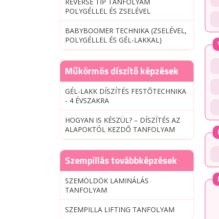
REVERSE TIP TANFOLYAM
POLYGÉLLEL ÉS ZSELÉVEL
BABYBOOMER TECHNIKA (ZSELÉVEL,
POLYGÉLLEL ÉS GÉL-LAKKAL)
Műkörmös díszítő képzések
GÉL-LAKK DÍSZÍTÉS FESTŐTECHNIKA
- 4 ÉVSZAKRA
HOGYAN IS KÉSZÜL? – DÍSZÍTÉS AZ
ALAPOKTÓL KEZDŐ TANFOLYAM
Szempillás továbbképzések
SZEMÖLDÖK LAMINÁLÁS
TANFOLYAM
SZEMPILLA LIFTING TANFOLYAM