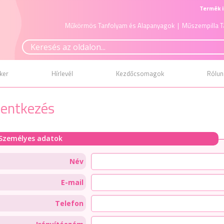
Termék i
Műkörmös Tanfolyam és Alapanyagok
| Műszempilla T
ker
Hírlevél
Kezdőcsomagok
Rólun
lentkezés
Személyes adatok
Név
E-mail
Telefon