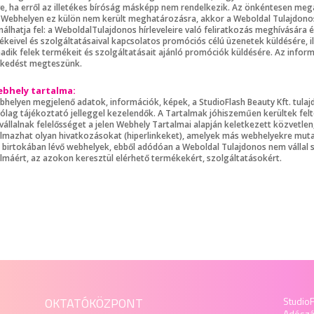
ve, ha erről az illetékes bíróság másképp nem rendelkezik. Az önkéntesen me
n Webhelyen ez külön nem került meghatározásra, akkor a Weboldal Tulajdonos 
álhatja fel: a WeboldalTulajdonos hírleveleire való feliratkozás meghívására 
keivel és szolgáltatásaival kapcsolatos promóciós célú üzenetek küldésére, il
adik felek termékeit és szolgáltatásait ajánló promóciók küldésére. Az info
zkedést megteszünk.
bhely tartalma:
bhelyen megjelenő adatok, információk, képek, a StudioFlash Beauty Kft. tula
rólag tájékoztató jelleggel kezelendők. A Tartalmak jóhiszeműen kerültek felt
állalnak felelősséget a jelen Webhely Tartalmai alapján keletkezett közvetlen
almazhat olyan hivatkozásokat (hiperlinkeket), amelyek más webhelyekre mut
k birtokában lévő webhelyek, ebből adódóan a Weboldal Tulajdonos nem vállal
almáért, az azokon keresztül elérhető termékekért, szolgáltatásokért.
OKTATÓKÖZPONT
StudioF
Adósz