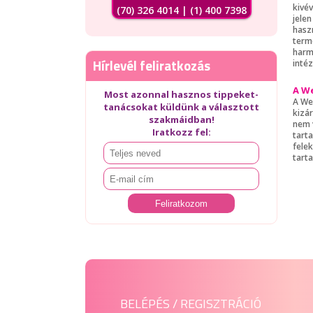
kivé
(70) 326 4014 | (1) 400 7398
jele
haszn
termé
harm
Hírlevél feliratkozás
inté
A We
Most azonnal hasznos tippeket-
A We
tanácsokat küldünk a választott
kizá
szakmáidban!
nem v
Iratkozz fel:
tart
fele
tart
BELÉPÉS / REGISZTRÁCIÓ