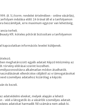
9. (II. 5.) korm. rendelet értelmében - online vásárlás),
tanfolyam indulása előtt 24 órával áll el a tanfolyamon
amra beszámítjuk, erre maximum egyszer van lehetőség,
ancia terheli.
Beauty Kft. köteles pótórát biztosítani a tanfolyamon
al kapcsolatban információs levelet küldjenek.
ötelező.
ésében meghatározott egyéb adatait Képző Intézmény az
. törvény előírásai szerint kezelheti.
a személyazonosításra alkalmatlan módon átadhatók.
lhasználásának ellenőrzése céljából az e támogatásokat
tvevő személyes adataihoz kizárólag a képzés
ván és kezeli.
az adatvédelmi elveket, melyek alapján a lehető
 - védi a látogatók és a vásárlók személyes adatait.
kséges adatokat harmadik fél számára nem adjuk ki,