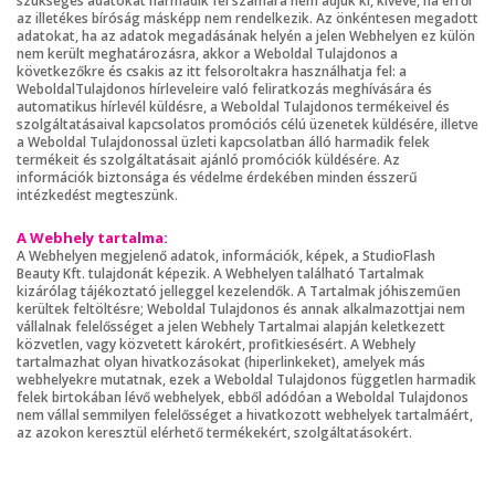
szükséges adatokat harmadik fél számára nem adjuk ki, kivéve, ha erről
az illetékes bíróság másképp nem rendelkezik. Az önkéntesen megadott
adatokat, ha az adatok megadásának helyén a jelen Webhelyen ez külön
nem került meghatározásra, akkor a Weboldal Tulajdonos a
következőkre és csakis az itt felsoroltakra használhatja fel: a
WeboldalTulajdonos hírleveleire való feliratkozás meghívására és
automatikus hírlevél küldésre, a Weboldal Tulajdonos termékeivel és
szolgáltatásaival kapcsolatos promóciós célú üzenetek küldésére, illetve
a Weboldal Tulajdonossal üzleti kapcsolatban álló harmadik felek
termékeit és szolgáltatásait ajánló promóciók küldésére. Az
információk biztonsága és védelme érdekében minden ésszerű
intézkedést megteszünk.
A Webhely tartalma:
A Webhelyen megjelenő adatok, információk, képek, a StudioFlash
Beauty Kft. tulajdonát képezik. A Webhelyen található Tartalmak
kizárólag tájékoztató jelleggel kezelendők. A Tartalmak jóhiszeműen
kerültek feltöltésre; Weboldal Tulajdonos és annak alkalmazottjai nem
vállalnak felelősséget a jelen Webhely Tartalmai alapján keletkezett
közvetlen, vagy közvetett károkért, profitkiesésért. A Webhely
tartalmazhat olyan hivatkozásokat (hiperlinkeket), amelyek más
webhelyekre mutatnak, ezek a Weboldal Tulajdonos független harmadik
felek birtokában lévő webhelyek, ebből adódóan a Weboldal Tulajdonos
nem vállal semmilyen felelősséget a hivatkozott webhelyek tartalmáért,
az azokon keresztül elérhető termékekért, szolgáltatásokért.