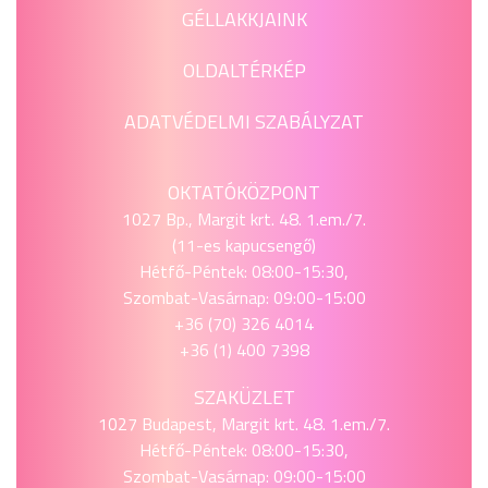
GÉLLAKKJAINK
OLDALTÉRKÉP
ADATVÉDELMI SZABÁLYZAT
OKTATÓKÖZPONT
1027 Bp., Margit krt. 48. 1.em./7.
(11-es kapucsengő)
Hétfő-Péntek: 08:00-15:30,
Szombat-Vasárnap: 09:00-15:00
+36 (70) 326 4014
+36 (1) 400 7398
SZAKÜZLET
1027 Budapest, Margit krt. 48. 1.em./7.
Hétfő-Péntek: 08:00-15:30,
Szombat-Vasárnap: 09:00-15:00