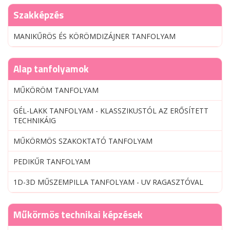
Szakképzés
MANIKŰRÖS ÉS KÖRÖMDIZÁJNER TANFOLYAM
Alap tanfolyamok
MŰKÖRÖM TANFOLYAM
GÉL-LAKK TANFOLYAM - KLASSZIKUSTÓL AZ ERŐSÍTETT
TECHNIKÁIG
MŰKÖRMÖS SZAKOKTATÓ TANFOLYAM
PEDIKŰR TANFOLYAM
1D-3D MŰSZEMPILLA TANFOLYAM - UV RAGASZTÓVAL
Műkörmös technikai képzések