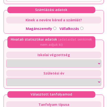
Számlázási adatok
Kinek a nevére kéred a számlát?
Magánszemély
Vállalkozás
Hivatali statisztikai adatok
(adataidat senkinek
nem adjuk ki)
Iskolai végzettség
Születési év
Választott tanfolyamod
Tanfolyam típusa