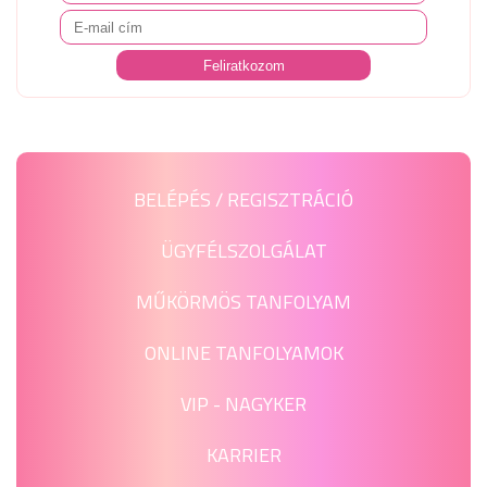
BELÉPÉS / REGISZTRÁCIÓ
ÜGYFÉLSZOLGÁLAT
MŰKÖRMÖS TANFOLYAM
ONLINE TANFOLYAMOK
VIP - NAGYKER
KARRIER