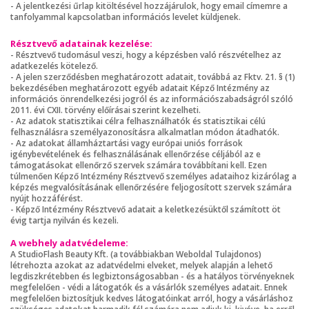
- A jelentkezési űrlap kitöltésével hozzájárulok, hogy email címemre a
tanfolyammal kapcsolatban információs levelet küldjenek.
Résztvevő adatainak kezelése:
- Résztvevő tudomásul veszi, hogy a képzésben való részvételhez az
adatkezelés kötelező.
- A jelen szerződésben meghatározott adatait, továbbá az Fktv. 21. § (1)
bekezdésében meghatározott egyéb adatait Képző Intézmény az
információs önrendelkezési jogról és az információszabadságról szóló
2011. évi CXII. törvény előírásai szerint kezelheti.
- Az adatok statisztikai célra felhasználhatók és statisztikai célú
felhasználásra személyazonosításra alkalmatlan módon átadhatók.
- Az adatokat államháztartási vagy európai uniós források
igénybevételének és felhasználásának ellenőrzése céljából az e
támogatásokat ellenőrző szervek számára továbbítani kell. Ezen
túlmenően Képző Intézmény Résztvevő személyes adataihoz kizárólag a
képzés megvalósításának ellenőrzésére feljogosított szervek számára
nyújt hozzáférést.
- Képző Intézmény Résztvevő adatait a keletkezésüktől számított öt
évig tartja nyilván és kezeli.
A webhely adatvédeleme:
A StudioFlash Beauty Kft. (a továbbiakban Weboldal Tulajdonos)
létrehozta azokat az adatvédelmi elveket, melyek alapján a lehető
legdiszkrétebben és legbiztonságosabban - és a hatályos törvényeknek
megfelelően - védi a látogatók és a vásárlók személyes adatait. Ennek
megfelelően biztosítjuk kedves látogatóinkat arról, hogy a vásárláshoz