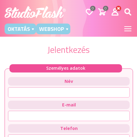
0
0
OKTATÁS
WEBSHOP
Jelentkezés
Személyes adatok
Név
E-mail
Telefon