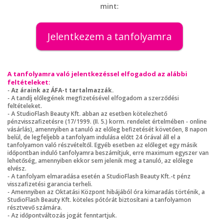
mint:
Jelentkezem a tanfolyamra
A tanfolyamra való jelentkezéssel elfogadod az alábbi
feltételeket:
-
Az áraink az ÁFA-t tartalmazzák.
- A tandíj előlegének megfizetésével elfogadom a szerződési
feltételeket.
- A StudioFlash Beauty Kft. abban az esetben kötelezhető
pénzvisszafizetésre (17/1999. (II. 5.) korm. rendelet értelmében - online
vásárlás), amennyiben a tanuló az előleg befizetését követően, 8 napon
belül, de legfeljebb a tanfolyam indulása előtt 24 órával áll el a
tanfolyamon való részvételtől. Egyéb esetben az előleget egy másik
időpontban induló tanfolyamra beszámítjuk, erre maximum egyszer van
lehetőség, amennyiben ekkor sem jelenik meg a tanuló, az előlege
elvész.
- A tanfolyam elmaradása esetén a StudioFlash Beauty Kft.-t pénz
visszafizetési garancia terheli.
- Amennyiben az Oktatási Központ hibájából óra kimaradás történik, a
StudioFlash Beauty Kft. köteles pótórát biztosítani a tanfolyamon
résztvevő számára.
- Az időpontváltozás jogát fenntartjuk.