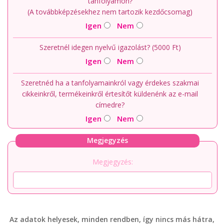
tanfolyamon?
(A továbbképzésekhez nem tartozik kezdőcsomag)
Igen
Nem
Szeretnél idegen nyelvű igazolást? (5000 Ft)
Igen
Nem
Szeretnéd ha a tanfolyamainkról vagy érdekes szakmai
cikkeinkről, termékeinkről értesítőt küldenénk az e-mail
címedre?
Igen
Nem
Megjegyzés
Megjegyzés:
Az adatok helyesek, minden rendben, így nincs más hátra,