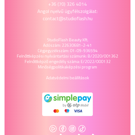
+36 (70) 326 4014
Angol nyelvű ügyfélszolgálat:
contact@studioflash.hu
StudioFlash Beauty Kft.
Adószám: 22630681-2-41
Cégjegyzékszám: 01-09-936594
Felnőttképzési nyilvántartási számunk: B/2020/001362
Felnőttképző engedély száma: E/2022/000132
Minőségpolitika
képzési program
Adatvédelmi beállítások