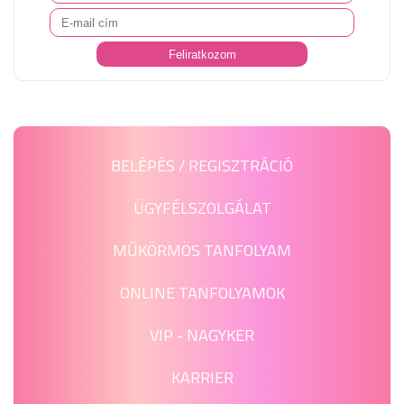
BELÉPÉS / REGISZTRÁCIÓ
ÜGYFÉLSZOLGÁLAT
MŰKÖRMÖS TANFOLYAM
ONLINE TANFOLYAMOK
VIP - NAGYKER
KARRIER