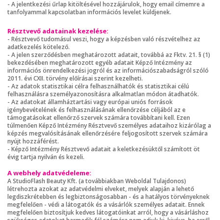
- A jelentkezési űrlap kitöltésével hozzájárulok, hogy email címemre a
tanfolyammal kapcsolatban információs levelet küldjenek.
Résztvevő adatainak kezelése:
- Résztvevő tudomásul veszi, hogy a képzésben való részvételhez az
adatkezelés kötelező.
- A jelen szerződésben meghatározott adatait, továbbá az Fktv. 21. § (1)
bekezdésében meghatározott egyéb adatait Képző Intézmény az
információs önrendelkezési jogról és az információszabadságról szóló
2011. évi CXII. törvény előírásai szerint kezelheti.
- Az adatok statisztikai célra felhasználhatók és statisztikai célú
felhasználásra személyazonosításra alkalmatlan módon átadhatók.
- Az adatokat államháztartási vagy európai uniós források
igénybevételének és felhasználásának ellenőrzése céljából az e
támogatásokat ellenőrző szervek számára továbbítani kell. Ezen
túlmenően Képző Intézmény Résztvevő személyes adataihoz kizárólag a
képzés megvalósításának ellenőrzésére feljogosított szervek számára
nyújt hozzáférést.
- Képző Intézmény Résztvevő adatait a keletkezésüktől számított öt
évig tartja nyilván és kezeli.
A webhely adatvédeleme:
A StudioFlash Beauty Kft. (a továbbiakban Weboldal Tulajdonos)
létrehozta azokat az adatvédelmi elveket, melyek alapján a lehető
legdiszkrétebben és legbiztonságosabban - és a hatályos törvényeknek
megfelelően - védi a látogatók és a vásárlók személyes adatait. Ennek
megfelelően biztosítjuk kedves látogatóinkat arról, hogy a vásárláshoz