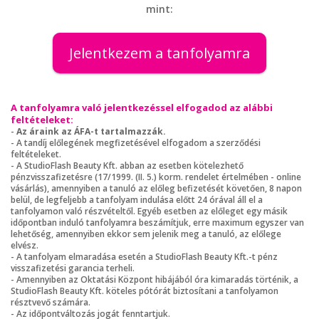
mint:
Jelentkezem a tanfolyamra
A tanfolyamra való jelentkezéssel elfogadod az alábbi
feltételeket:
-
Az áraink az ÁFA-t tartalmazzák.
- A tandíj előlegének megfizetésével elfogadom a szerződési
feltételeket.
- A StudioFlash Beauty Kft. abban az esetben kötelezhető
pénzvisszafizetésre (17/1999. (II. 5.) korm. rendelet értelmében - online
vásárlás), amennyiben a tanuló az előleg befizetését követően, 8 napon
belül, de legfeljebb a tanfolyam indulása előtt 24 órával áll el a
tanfolyamon való részvételtől. Egyéb esetben az előleget egy másik
időpontban induló tanfolyamra beszámítjuk, erre maximum egyszer van
lehetőség, amennyiben ekkor sem jelenik meg a tanuló, az előlege
elvész.
- A tanfolyam elmaradása esetén a StudioFlash Beauty Kft.-t pénz
visszafizetési garancia terheli.
- Amennyiben az Oktatási Központ hibájából óra kimaradás történik, a
StudioFlash Beauty Kft. köteles pótórát biztosítani a tanfolyamon
résztvevő számára.
- Az időpontváltozás jogát fenntartjuk.