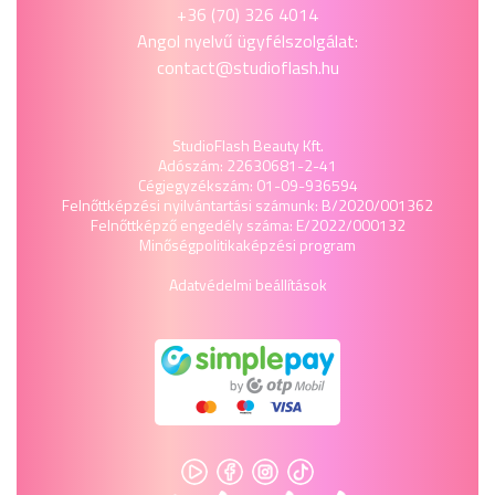
+36 (70) 326 4014
Angol nyelvű ügyfélszolgálat:
contact@studioflash.hu
StudioFlash Beauty Kft.
Adószám: 22630681-2-41
Cégjegyzékszám: 01-09-936594
Felnőttképzési nyilvántartási számunk: B/2020/001362
Felnőttképző engedély száma: E/2022/000132
Minőségpolitika
képzési program
Adatvédelmi beállítások