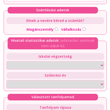
Számlázási adatok
Kinek a nevére kéred a számlát?
Magánszemély
Vállalkozás
Hivatali statisztikai adatok
(adataidat senkinek
nem adjuk ki)
Iskolai végzettség
Születési év
Választott tanfolyamod
Tanfolyam típusa