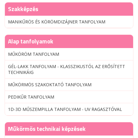
Szakképzés
MANIKŰRÖS ÉS KÖRÖMDIZÁJNER TANFOLYAM
Alap tanfolyamok
MŰKÖRÖM TANFOLYAM
GÉL-LAKK TANFOLYAM - KLASSZIKUSTÓL AZ ERŐSÍTETT
TECHNIKÁIG
MŰKÖRMÖS SZAKOKTATÓ TANFOLYAM
PEDIKŰR TANFOLYAM
1D-3D MŰSZEMPILLA TANFOLYAM - UV RAGASZTÓVAL
Műkörmös technikai képzések