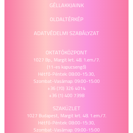
GÉLLAKKJAINK
OLDALTÉRKÉP
ADATVÉDELMI SZABÁLYZAT
OKTATÓKÖZPONT
1027 Bp., Margit krt. 48. 1.em./7.
(11-es kapucsengő)
Hétfő-Péntek: 08:00-15:30,
Szombat-Vasárnap: 09:00-15:00
+36 (70) 326 4014
+36 (1) 400 7398
SZAKÜZLET
1027 Budapest, Margit krt. 48. 1.em./7.
Hétfő-Péntek: 08:00-15:30,
Szombat-Vasárnap: 09:00-15:00