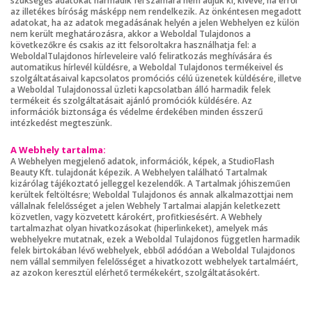
szükséges adatokat harmadik fél számára nem adjuk ki, kivéve, ha erről
az illetékes bíróság másképp nem rendelkezik. Az önkéntesen megadott
adatokat, ha az adatok megadásának helyén a jelen Webhelyen ez külön
nem került meghatározásra, akkor a Weboldal Tulajdonos a
következőkre és csakis az itt felsoroltakra használhatja fel: a
WeboldalTulajdonos hírleveleire való feliratkozás meghívására és
automatikus hírlevél küldésre, a Weboldal Tulajdonos termékeivel és
szolgáltatásaival kapcsolatos promóciós célú üzenetek küldésére, illetve
a Weboldal Tulajdonossal üzleti kapcsolatban álló harmadik felek
termékeit és szolgáltatásait ajánló promóciók küldésére. Az
információk biztonsága és védelme érdekében minden ésszerű
intézkedést megteszünk.
A Webhely tartalma:
A Webhelyen megjelenő adatok, információk, képek, a StudioFlash
Beauty Kft. tulajdonát képezik. A Webhelyen található Tartalmak
kizárólag tájékoztató jelleggel kezelendők. A Tartalmak jóhiszeműen
kerültek feltöltésre; Weboldal Tulajdonos és annak alkalmazottjai nem
vállalnak felelősséget a jelen Webhely Tartalmai alapján keletkezett
közvetlen, vagy közvetett károkért, profitkiesésért. A Webhely
tartalmazhat olyan hivatkozásokat (hiperlinkeket), amelyek más
webhelyekre mutatnak, ezek a Weboldal Tulajdonos független harmadik
felek birtokában lévő webhelyek, ebből adódóan a Weboldal Tulajdonos
nem vállal semmilyen felelősséget a hivatkozott webhelyek tartalmáért,
az azokon keresztül elérhető termékekért, szolgáltatásokért.