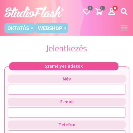
0
0
OKTATÁS
WEBSHOP
Jelentkezés
Személyes adatok
Név
E-mail
Telefon