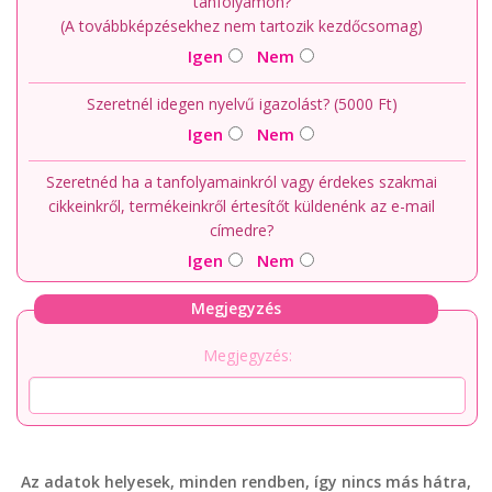
tanfolyamon?
(A továbbképzésekhez nem tartozik kezdőcsomag)
Igen
Nem
Szeretnél idegen nyelvű igazolást? (5000 Ft)
Igen
Nem
Szeretnéd ha a tanfolyamainkról vagy érdekes szakmai
cikkeinkről, termékeinkről értesítőt küldenénk az e-mail
címedre?
Igen
Nem
Megjegyzés
Megjegyzés:
Az adatok helyesek, minden rendben, így nincs más hátra,