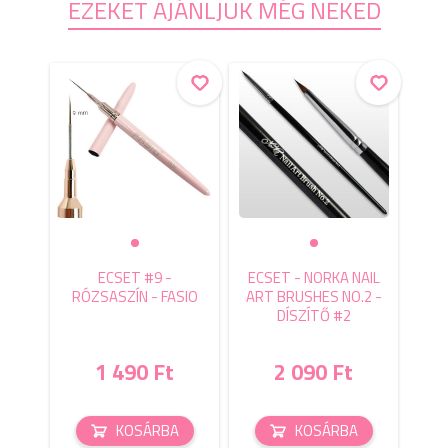
EZEKET AJÁNLJUK MÉG NEKED
ECSET #9 -
ECSET - NORKA NAIL
RÓZSASZÍN - FASIO
ART BRUSHES NO.2 -
DÍSZÍTŐ #2
1 490 Ft
2 090 Ft
KOSÁRBA
KOSÁRBA