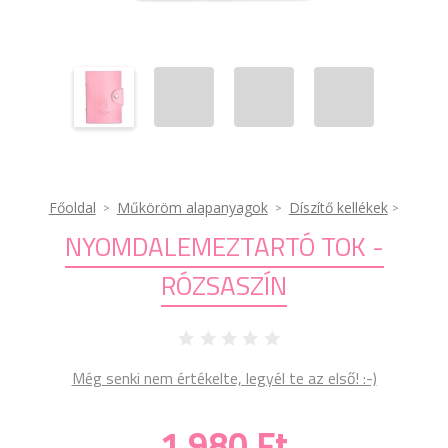
Főoldal
Műköröm alapanyagok
Díszítő kellékek
NYOMDALEMEZTARTÓ TOK -
RÓZSASZÍN
Még senki nem értékelte, legyél te az első! :-)
1 980 Ft