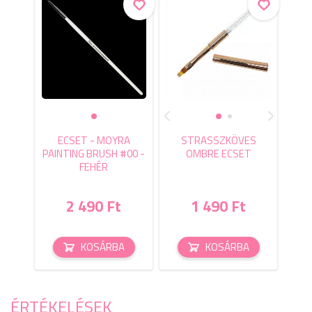
ECSET - MOYRA
STRASSZKÖVES
PAINTING BRUSH #00 -
OMBRE ECSET
FEHÉR
2 490 Ft
1 490 Ft
KOSÁRBA
KOSÁRBA
ÉRTÉKELÉSEK