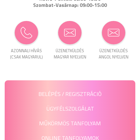
Szombat-Vasárnap: 09:00-15:00
AZONNALI HÍVÁS
ÜZENET­KÜLDÉS
ÜZENET­KÜLDÉS
(CSAK MAGYARUL)
MAGYAR NYELVEN
ANGOL NYELVEN
BELÉPÉS / REGISZTRÁCIÓ
ÜGYFÉLSZOLGÁLAT
MŰKÖRMÖS TANFOLYAM
ONLINE TANFOLYAMOK