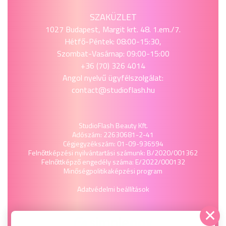
SZAKÜZLET
1027 Budapest, Margit krt. 48. 1.em./7.
Hétfő-Péntek: 08:00-15:30,
Szombat-Vasárnap: 09:00-15:00
+36 (70) 326 4014
Angol nyelvű ügyfélszolgálat:
contact@studioflash.hu
StudioFlash Beauty Kft.
Adószám: 22630681-2-41
Cégjegyzékszám: 01-09-936594
Felnőttképzési nyilvántartási számunk: B/2020/001362
Felnőttképző engedély száma: E/2022/000132
Minőségpolitika
képzési program
Adatvédelmi beállítások