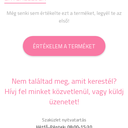
Még senki sem értékelte ezt a terméket, legyél te az
első!
ÉRTÉKELEM A TERMÉKET
Nem találtad meg, amit kerestél?
Hívj fel minket közvetlenül, vagy küldj
üzenetet!
Szaküzlet nyitvatartás
Hétfő-Péntek: 08:00-15:30