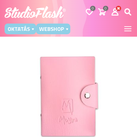
0
0
OKTATÁS
WEBSHOP