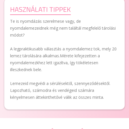
HASZNÁLATI TIPPEK
Te is nyomdázás szerelmese vagy, de
nyomdalemezeidnek még nem találtál megfelelő tárolási
módot?
A legpraktikusabb választás a nyomdalemez tok, mely 20
lemez tárolására alkalmas.Mérete kifejezetten a
nyomdalemezkhez lett igazítva, így tökéletesen
illeszkednek bele.
Lemezeid megvédi a sérülésektől, szennyeződésektől.
Lapozható, számodra és vendégeid számára
kényelmesen áttekinthetővé válik az összes minta.