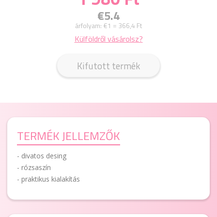
€5.4
árfolyam:
€1 = 366,4 Ft
Külföldről vásárolsz?
Kifutott termék
TERMÉK JELLEMZŐK
- divatos desing
- rózsaszín
- praktikus kialakítás