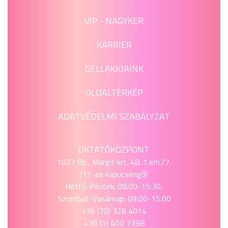
VIP - NAGYKER
KARRIER
GÉLLAKKJAINK
OLDALTÉRKÉP
ADATVÉDELMI SZABÁLYZAT
OKTATÓKÖZPONT
1027 Bp., Margit krt. 48. 1.em./7.
(11-es kapucsengő)
Hétfő-Péntek: 08:00-15:30,
Szombat-Vasárnap: 09:00-15:00
+36 (70) 326 4014
+36 (1) 400 7398