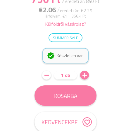
eredeti ár: 840 Ft
€2.06
/
eredeti ár: €2.29
árfolyam:
€1 = 366,4 Ft
Külföldről vásárolsz?
SUMMER SALE
Készleten van
1 db
KOSÁRBA
KEDVENCEKBE