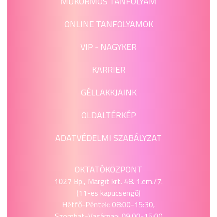
MŰKÖRMÖS TANFOLYAM
ONLINE TANFOLYAMOK
VIP - NAGYKER
KARRIER
GÉLLAKKJAINK
OLDALTÉRKÉP
ADATVÉDELMI SZABÁLYZAT
OKTATÓKÖZPONT
1027 Bp., Margit krt. 48. 1.em./7.
(11-es kapucsengő)
Hétfő-Péntek: 08:00-15:30,
Szombat-Vasárnap: 09:00-15:00