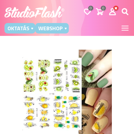
0
0
OKTATÁS
WEBSHOP