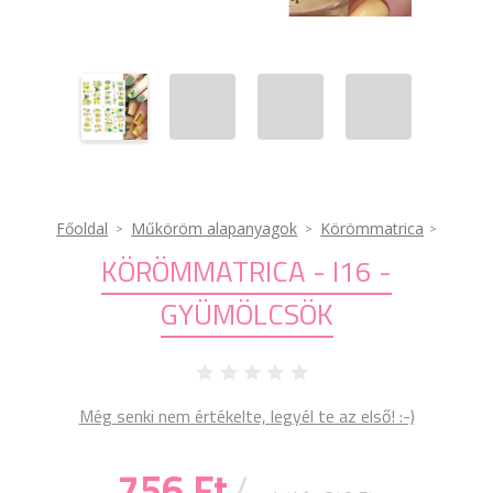
Főoldal
Műköröm alapanyagok
Körömmatrica
KÖRÖMMATRICA - I16 -
GYÜMÖLCSÖK
Még senki nem értékelte, legyél te az első! :-)
756 Ft
/