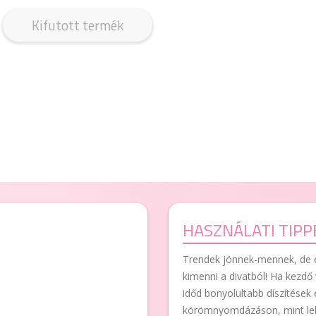
Kifutott termék
HASZNÁLATI TIPP
Trendek jönnek-mennek, de e
kimenni a divatból! Ha kezdő 
időd bonyolultabb díszítések
körömnyomdázáson, mint le