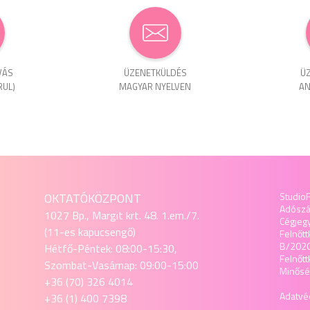
VÁS
ÜZENET­KÜLDÉS
ÜZ
RUL)
MAGYAR NYELVEN
AN
OKTATÓKÖZPONT
StudioF
Adósz
1027 Bp., Margit krt. 48. 1.em./7.
Cégjeg
(11-es kapucsengő)
Felnőtt
B/202
Hétfő-Péntek: 08:00-15:30,
Felnőt
Szombat-Vasárnap: 09:00-15:00
Minőség
+36 (70) 326 4014
Adatvéd
+36 (1) 400 7398