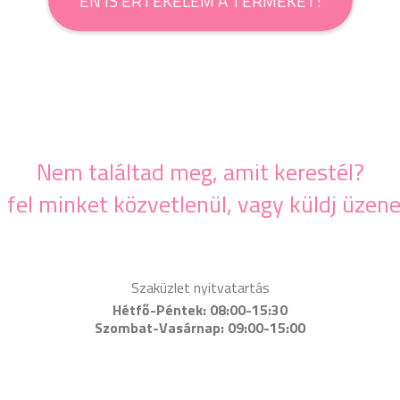
ÉN IS ÉRTÉKELEM A TERMÉKET!
Nem találtad meg, amit kerestél?
j fel minket közvetlenül, vagy küldj üzene
Szaküzlet nyitvatartás
Hétfő-Péntek: 08:00-15:30
Szombat-Vasárnap: 09:00-15:00