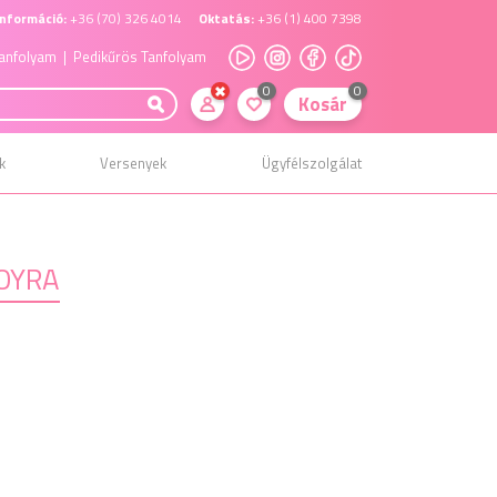
nformáció:
+36 (70) 326 4014
Oktatás:
+36 (1) 400 7398
anfolyam
| Pedikűrös Tanfolyam
0
0
Kosár
k
Versenyek
Ügyfélszolgálat
OYRA