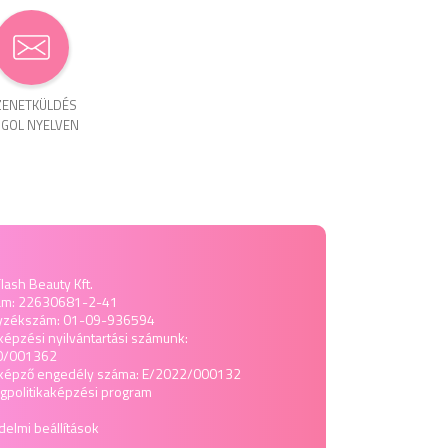
ENET­KÜLDÉS
GOL NYELVEN
lash Beauty Kft.
ám: 22630681-2-41
yzékszám: 01-09-936594
képzési nyilvántartási számunk:
0/001362
tképző engedély száma: E/2022/000132
politika
képzési program
elmi beállítások