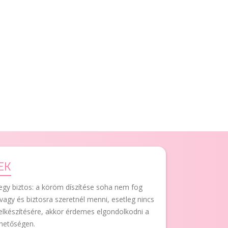
EK
gy biztos: a köröm díszítése soha nem fog
vagy és biztosra szeretnél menni, esetleg nincs
 elkészítésére, akkor érdemes elgondolkodni a
hetőségen.