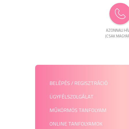
AZONNALI HÍ
(CSAK MAGYA
BELÉPÉS / REGISZTRÁCIÓ
ÜGYFÉLSZOLGÁLAT
MŰKÖRMÖS TANFOLYAM
ONLINE TANFOLYAMOK