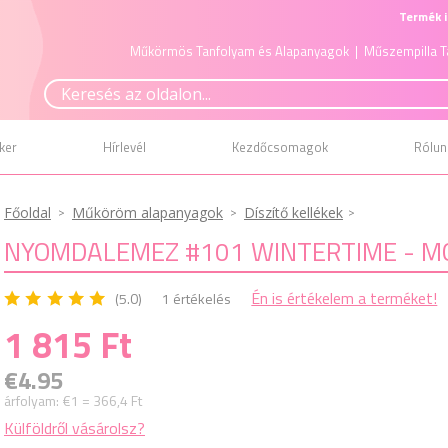
Termék i
Műkörmös Tanfolyam és Alapanyagok
| Műszempilla T
ker
Hírlevél
Kezdőcsomagok
Rólun
Főoldal
Műköröm alapanyagok
Díszítő kellékek
NYOMDALEMEZ #101 WINTERTIME - M
Én is értékelem a terméket!
(5.0)
1 értékelés
1 815 Ft
€4.95
árfolyam:
€1 = 366,4 Ft
Külföldről vásárolsz?