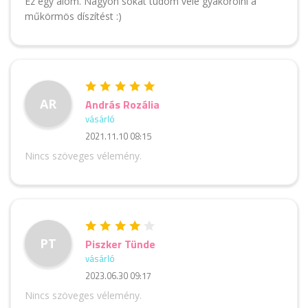
Ez egy álom. Nagyon sokat tudom vele gyakorolni a
műkörmös díszítést :)
AR
András Rozália
vásárló
2021.11.10 08:15
Nincs szöveges vélemény.
PT
Piszker Tünde
vásárló
2023.06.30 09:17
Nincs szöveges vélemény.