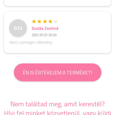
DZs
Dudás Zsoltné
2021.07.01 02:55
Nincs szöveges vélemény.
ÉN IS ÉRTÉKELEM A TERMÉKET!
Nem találtad meg, amit kerestél?
Hívj fel minket közvetlenül, vagy küldj