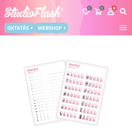
0
0
OKTATÁS
WEBSHOP