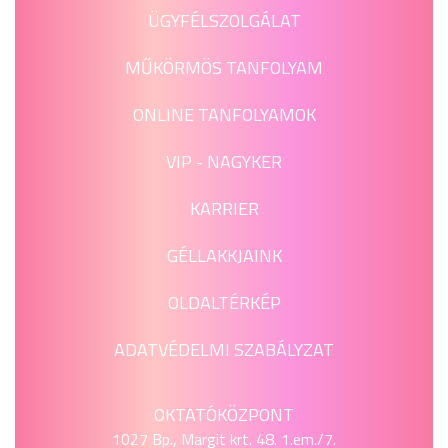
ÜGYFÉLSZOLGÁLAT
MŰKÖRMÖS TANFOLYAM
ONLINE TANFOLYAMOK
VIP - NAGYKER
KARRIER
GÉLLAKKJAINK
OLDALTÉRKÉP
ADATVÉDELMI SZABÁLYZAT
OKTATÓKÖZPONT
1027 Bp., Margit krt. 48. 1.em./7.