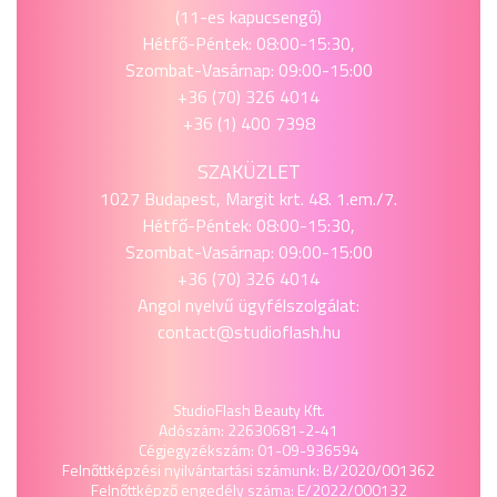
(11-es kapucsengő)
Hétfő-Péntek: 08:00-15:30,
Szombat-Vasárnap: 09:00-15:00
+36 (70) 326 4014
+36 (1) 400 7398
SZAKÜZLET
1027 Budapest, Margit krt. 48. 1.em./7.
Hétfő-Péntek: 08:00-15:30,
Szombat-Vasárnap: 09:00-15:00
+36 (70) 326 4014
Angol nyelvű ügyfélszolgálat:
contact@studioflash.hu
StudioFlash Beauty Kft.
Adószám: 22630681-2-41
Cégjegyzékszám: 01-09-936594
Felnőttképzési nyilvántartási számunk: B/2020/001362
Felnőttképző engedély száma: E/2022/000132