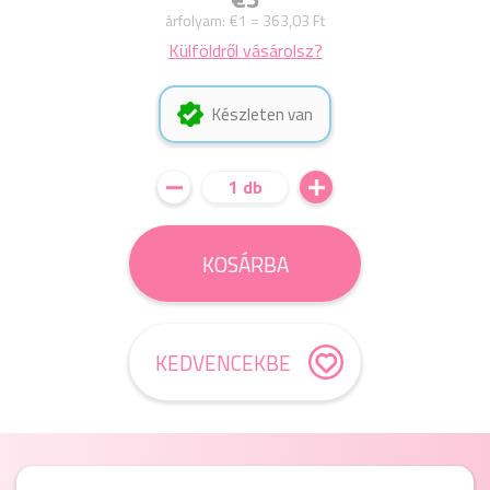
árfolyam:
€1 = 363,03 Ft
Külföldről vásárolsz?
Készleten van
1 db
KOSÁRBA
KEDVENCEKBE