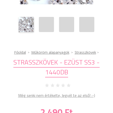
Főoldal
Műköröm alapanyagok
Strasszkövek
STRASSZKÖVEK - EZÜST SS3 -
1440DB
Még senki nem értékelte, legyél te az első! :-)
2 490 Ft