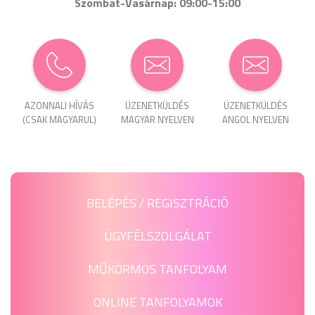
Szombat-Vasárnap: 09:00-15:00
AZONNALI HÍVÁS
ÜZENET­KÜLDÉS
ÜZENET­KÜLDÉS
(CSAK MAGYARUL)
MAGYAR NYELVEN
ANGOL NYELVEN
BELÉPÉS / REGISZTRÁCIÓ
ÜGYFÉLSZOLGÁLAT
MŰKÖRMÖS TANFOLYAM
ONLINE TANFOLYAMOK