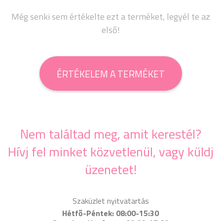
Még senki sem értékelte ezt a terméket, legyél te az
első!
ÉRTÉKELEM A TERMÉKET
Nem találtad meg, amit kerestél?
Hívj fel minket közvetlenül, vagy küldj
üzenetet!
Szaküzlet nyitvatartás
Hétfő-Péntek: 08:00-15:30