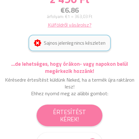
€6.86
árfolyam:
€1 = 363,03 Ft
Külföldről vásárolsz?
Sajnos jelenleg nincs készleten
...de lehetséges, hogy órákon- vagy napokon belül
megérkezik hozzánk!
Kérésedre értesítést küldünk Neked, ha a termék újra raktáron
lesz!
Ehhez nyomd meg az alábbi gombot:
ÉRTESÍTÉST
KÉREK!