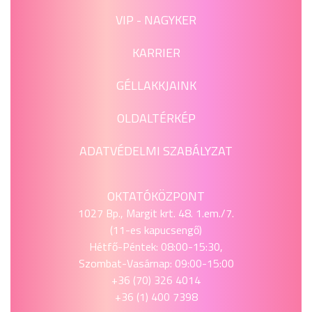
VIP - NAGYKER
KARRIER
GÉLLAKKJAINK
OLDALTÉRKÉP
ADATVÉDELMI SZABÁLYZAT
OKTATÓKÖZPONT
1027 Bp., Margit krt. 48. 1.em./7.
(11-es kapucsengő)
Hétfő-Péntek: 08:00-15:30,
Szombat-Vasárnap: 09:00-15:00
+36 (70) 326 4014
+36 (1) 400 7398