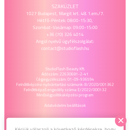
SZAKÜZLET
1027 Budapest, Margit krt. 48. 1.em./7.
Hétfő-Péntek: 08:00-15:30,
Szombat-Vasárnap: 09:00-15:00
+36 (70) 326 4014
Angol nyelvű ügyfélszolgálat:
contact@studioflash.hu
StudioFlash Beauty Kft.
Adószám: 22630681-2-41
Cégjegyzékszám: 01-09-936594
Felnőttképzési nyilvántartási számunk: B/2020/001362
Felnőttképző engedély száma: E/2022/000132
Minőségpolitika
képzési program
Adatvédelmi beállítások
Kérjük válaszolj a következő kérdésekre, hogy