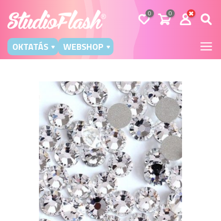
0
0
OKTATÁS
WEBSHOP