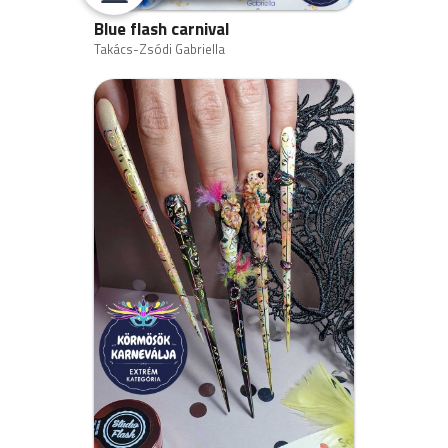
A versenymunkák beküldése: 2022. Január 24. – február
Blue flash carnival
11. Péntek dél
Takács-Zsódi Gabriella
Versenykiírás:
A verseny témája:
Körmösök karneválja
A verseny típusa:
Plakátfotó bajnokság
Verseny kategóriák:
Szalon (A megépített köröm teljes hossza max. a
körömágy duplája lehet)
Extrém (A megépített köröm teljes hossza min. a
körömágy háromszorosa)
A versenymunka:
A versenymunka
minimum 5 körömre készül. Az
elkészített körmök formája, anyaga nincs meghatározva.
Technikai felhasználási megkötés nincs, de természetesen
kizárólag műkörmös anyagok használhatók és a
választott körömforma legyen precízen felépített, jól