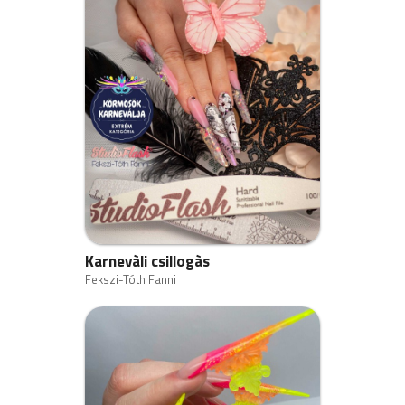
Karnevàli csillogàs
Fekszi-Tóth Fanni