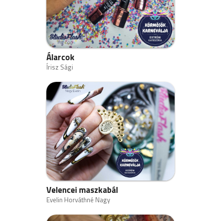
Álarcok
Írisz Sági
Velencei maszkabál
Evelin Horváthné Nagy