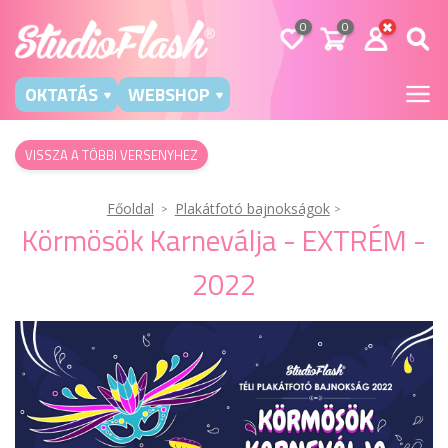
0
0
OKTATÁS
WEBSHOP
VISSZA A TÖBBI VERSENYHEZ
Főoldal
Plakátfotó bajnokságok
Körmösök Karneválja - EXTRÉM -
2022