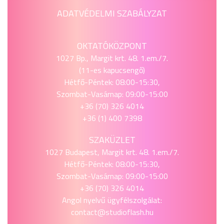
ADATVÉDELMI SZABÁLYZAT
OKTATÓKÖZPONT
1027 Bp., Margit krt. 48. 1.em./7.
(11-es kapucsengő)
Hétfő-Péntek: 08:00-15:30,
Szombat-Vasárnap: 09:00-15:00
+36 (70) 326 4014
+36 (1) 400 7398
SZAKÜZLET
1027 Budapest, Margit krt. 48. 1.em./7.
Hétfő-Péntek: 08:00-15:30,
Szombat-Vasárnap: 09:00-15:00
+36 (70) 326 4014
Angol nyelvű ügyfélszolgálat:
contact@studioflash.hu