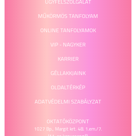
ÜGYFÉLSZOLGÁLAT
MŰKÖRMÖS TANFOLYAM
ONLINE TANFOLYAMOK
VIP - NAGYKER
KARRIER
GÉLLAKKJAINK
OLDALTÉRKÉP
ADATVÉDELMI SZABÁLYZAT
OKTATÓKÖZPONT
1027 Bp., Margit krt. 48. 1.em./7.