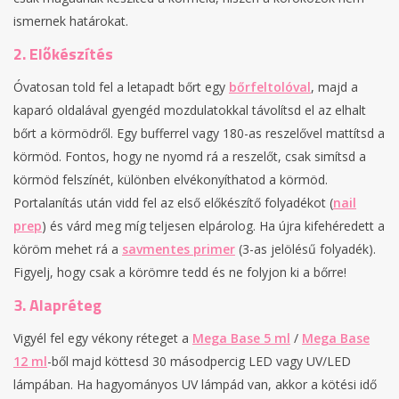
ismernek határokat.
2. Előkészítés
Óvatosan told fel a letapadt bőrt egy
bőrfeltolóval
, majd a
kaparó oldalával gyengéd mozdulatokkal távolítsd el az elhalt
bőrt a körmödről. Egy bufferrel vagy 180-as reszelővel mattítsd a
körmöd. Fontos, hogy ne nyomd rá a reszelőt, csak simítsd a
körmöd felszínét, különben elvékonyíthatod a körmöd.
Portalanítás után vidd fel az első előkészítő folyadékot (
nail
prep
) és várd meg míg teljesen elpárolog. Ha újra kifehéredett a
köröm mehet rá a
savmentes primer
(3-as jelölésű folyadék).
Figyelj, hogy csak a körömre tedd és ne folyjon ki a bőrre!
3. Alapréteg
Vigyél fel egy vékony réteget a
Mega Base 5 ml
/
Mega Base
12 ml
-ből majd köttesd 30 másodpercig LED vagy UV/LED
lámpában. Ha hagyományos UV lámpád van, akkor a kötési idő