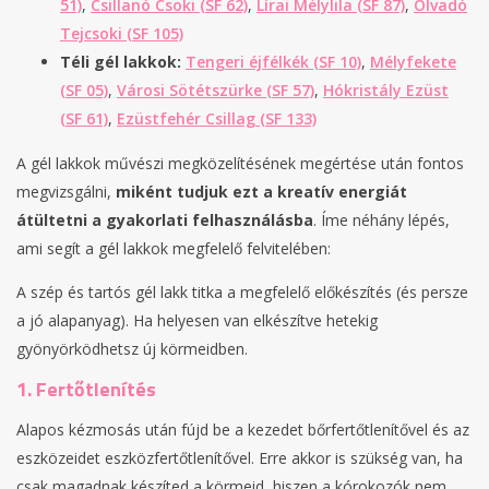
51)
,
Csillanó Csoki (SF 62)
,
Lírai Mélylila (SF 87)
,
Olvadó
Tejcsoki (SF 105)
Téli gél lakkok:
Tengeri éjfélkék (SF 10)
,
Mélyfekete
(SF 05)
,
Városi Sötétszürke (SF 57)
,
Hókristály Ezüst
(SF 61)
,
Ezüstfehér Csillag (SF 133)
A gél lakkok művészi megközelítésének megértése után fontos
megvizsgálni,
miként tudjuk ezt a kreatív energiát
átültetni a gyakorlati felhasználásba
. Íme néhány lépés,
ami segít a gél lakkok megfelelő felvitelében:
A szép és tartós gél lakk titka a megfelelő előkészítés (és persze
a jó alapanyag). Ha helyesen van elkészítve hetekig
gyönyörködhetsz új körmeidben.
1. Fertőtlenítés
Alapos kézmosás után fújd be a kezedet bőrfertőtlenítővel és az
eszközeidet eszközfertőtlenítővel. Erre akkor is szükség van, ha
csak magadnak készíted a körmeid, hiszen a kórokozók nem