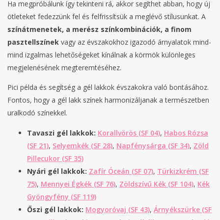
Ha megpróbálunk így tekinteni rá, akkor segíthet abban, hogy új
ötleteket fedezzünk fel és felfrissítsük a meglévő stílusunkat. A
színátmenetek, a merész színkombinációk, a finom
pasztellszínek
vagy az évszakokhoz igazodó árnyalatok mind-
mind izgalmas lehetőségeket kínálnak a körmök különleges
megjelenésének megteremtéséhez.
Pici példa és segítség a gél lakkok évszakokra való bontásához.
Fontos, hogy a gél lakk színek harmonizáljanak a természetben
uralkodó színekkel.
Tavaszi gél lakkok:
Korallvörös (SF 04)
,
Habos Rózsa
(SF 21)
,
Selyemkék (SF 28)
,
Napfénysárga (SF 34)
,
Zöld
Pillecukor (SF 35)
Nyári gél lakkok:
Zafír Óceán (SF 07)
,
Türkizkrém (SF
75)
,
Mennyei Égkék (SF 76)
,
Zöldszívű Kék (SF 104)
,
Kék
Gyöngyfény (SF 119)
Őszi gél lakkok:
Mogyoróvaj (SF 43)
,
Árnyékszürke (SF