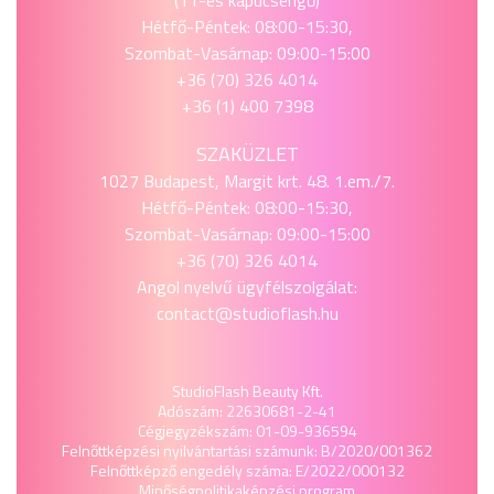
(11-es kapucsengő)
Hétfő-Péntek: 08:00-15:30,
Szombat-Vasárnap: 09:00-15:00
+36 (70) 326 4014
+36 (1) 400 7398
SZAKÜZLET
1027 Budapest, Margit krt. 48. 1.em./7.
Hétfő-Péntek: 08:00-15:30,
Szombat-Vasárnap: 09:00-15:00
+36 (70) 326 4014
Angol nyelvű ügyfélszolgálat:
contact@studioflash.hu
StudioFlash Beauty Kft.
Adószám: 22630681-2-41
Cégjegyzékszám: 01-09-936594
Felnőttképzési nyilvántartási számunk: B/2020/001362
Felnőttképző engedély száma: E/2022/000132
Minőségpolitika
képzési program