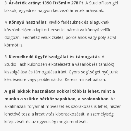
3.
Ár-érték arány
:
1390 Ft/5ml = 278 Ft
. A StudioFlash gél
lakkok, egyedi és nagyon kedvező ár-érték arányúak.
4.
Könnyű használat
: Kiváló fedésüknek és állaguknak
köszönhetően a lapított ecsettel párosítva könnyű velük
dolgozni. Fedhetsz velük zselés, porcelános vagy poly-acryl
körmöt is.
5.
Kiemelkedő ügyfélszolgálat és támogatás
: A
StudioFlash különösen elkötelezett a vásárlók (és tanulók)
kiszolgálása és támogatása iránt. Gyors segítséget nyújtunk
kérdéseidre vagy problémáidra. Keress minket bátran.
A gél lakkok használata sokkal több is lehet, mint a
munka a szürke hétköznapokban, a szalonokban
. Az
alkalmazási folyamat művészet és szórakozás is lehet, hiszen
lehetővé teszi a kreativitás kibontakozását, a személyiség
kifejezését és az egyediség megteremtését.