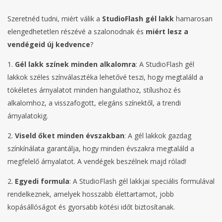
Szeretnéd tudni, miért válik a
StudioFlash gél lakk
hamarosan
elengedhetetlen részévé a szalonodnak és
miért lesz a
vendégeid új kedvence
?
1.
Gél lakk színek minden alkalomra
: A StudioFlash gél
lakkok széles színválasztéka lehetővé teszi, hogy megtaláld a
tökéletes árnyalatot minden hangulathoz, stílushoz és
alkalomhoz, a visszafogott, elegáns színektől, a trendi
árnyalatokig.
2.
Viseld őket minden évszakban
: A gél lakkok gazdag
színkínálata garantálja, hogy minden évszakra megtaláld a
megfelelő árnyalatot. A vendégek beszélnek majd rólad!
2.
Egyedi formula
: A StudioFlash gél lakkjai speciális formulával
rendelkeznek, amelyek hosszabb élettartamot, jobb
kopásállóságot és gyorsabb kötési időt biztosítanak.