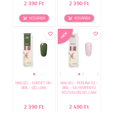
2 390 Ft
2 390 Ft
KOSÁRBA
KOSÁRBA
NAILGEL - SUNSET 08 -
NAILGEL - PERLINA 02 -
8ML - GÉL LAKK
8ML - SELYEMFÉNYŰ
RÓZSASZÍN GÉL LAKK
2 390 Ft
2 490 Ft