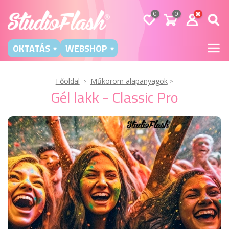
0
0
OKTATÁS
WEBSHOP
Főoldal
Műköröm alapanyagok
Gél lakk - Classic Pro