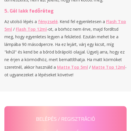
5. Gél lakk fedőréteg
Az utolsó lépés a
fényzselé
. Kend fel egyenletesen a
Flash Top
5ml
/
Flash Top 12ml
-ot, a börhöz nem érve, majd fordítsd
meg, hogy egyenletes legyen a felületed. Ezután mehet be a
lámpába 90 másodpercre. Ha ez lejárt, várj egy kicsit, míg
"kihűl" és kend be a bőröd bőrápoló olajjal. Ügyelj arra, hogy ez
ne érjen a körmödhöz, mert bemattíthatja. Ha matt körmöket
szeretnél, akkor használd a
Matte Top 5ml
/
Matte Top 12ml
-
ot ugyanezeket a lépéseket követve!
BELÉPÉS / REGISZTRÁCIÓ