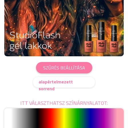
SZŰRÉS BEÁLLÍTÁSA
alapértelmezett
sorrend
ITT VÁLASZTHATSZ SZÍNÁRNYALATOT: