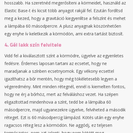
hosszabb. Ha szeretnéd megerősíteni a körmeidet, használd az
Elastic Base-t és kicsit több anyagot rakjál fel. Ezután fordítsd
meg a kezed, hogy a gravitáció kiegyenlítse a felszínt és mehet
a lámpába 60 másodpercre. A plusz anyagnak köszönhetően
egy enyhe ív keletkezik a körmödön, ami extra tartást biztosít.
4. Gél lakk szín felvitele
Vidd fel a kiválasztott színt a körmödre, ügyelve az egyenletes
fedésre. Érdemes laposan tartani az ecsetet, hogy ne
maradjanak a színben ecsetnyomok. Egy vékony ecsettel
igazíthatsz a bőr mentén, hogy még tökéletesebb legyen a
végeredmény. Mint minden rétegnél, ennél is kiemelten fontos,
hogy ne érj a bőrhöz, mert az felváláshoz vezet. Ha szépen
eligazítottad mindenhova a színt, tedd be a lámpába 60
másodpercre, majd ugyanezekre ügyelve, felviheted a második
réteget. Ezt is 60 másodpercig lámpázd. Kötés után egy enyhe
ragacsos réteg lesz a körmödön. Ne aggódj, ez teljesen
természetes, nem azt jelenti, hogy nem kötött meg.