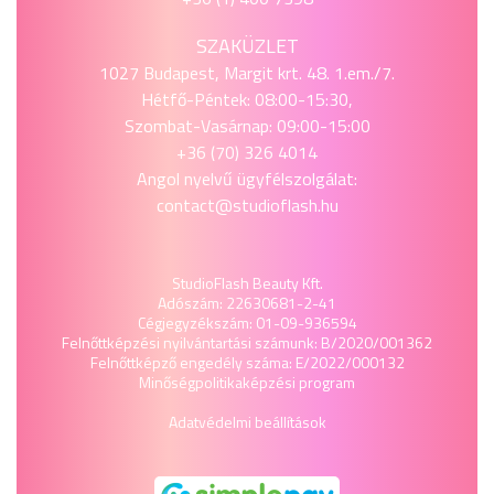
Az árak feltüntetése kötelező, amelyet
kreatív
SZAKÜZLET
és igényes módon
kérünk megjeleníteni.
1027 Budapest, Margit krt. 48. 1.em./7.
Készíts magadnak
névtáblát
, amelyen a
Hétfő-Péntek: 08:00-15:30,
keresztneved szerepel.
Szombat-Vasárnap: 09:00-15:00
Promóció:
Támogasd a rendezvény sikerét azzal,
+36 (70) 326 4014
hogy népszerűsíted az eseményt saját csatornáidon
Angol nyelvű ügyfélszolgálat:
(közösségi média, baráti kör).
contact@studioflash.hu
Technikai infók:
Hétvégén ingyenes a parkolás a környéken.
Asztali lámpát, LED lámpát, hosszabbított
StudioFlash Beauty Kft.
biztosítunk a helyszínen.
Adószám: 22630681-2-41
Cégjegyzékszám: 01-09-936594
Érdemes saját élelemmel készülni. (
Mikró és
Felnőttképzési nyilvántartási számunk: B/2020/001362
hűtő
rendelkezésre áll a helyszínen.)
Felnőttképző engedély száma: E/2022/000132
Minőségpolitika
képzési program
Kapcsolódj ki, találkozz más
Adatvédelmi beállítások
műkörmösökkel, és lelj új inspirációra a
Körmös Piacon!