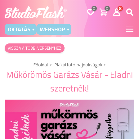
0
0
OKTATÁS
WEBSHOP
VISSZA A TÖBBI VERSENYHEZ
Főoldal
Plakátfotó bajnokságok
Műkörömös Garázs Vásár - Eladni
szeretnék!