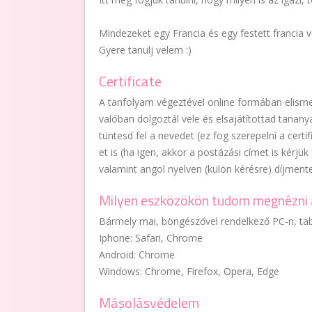
Mindezeket egy Francia és egy festett franci
Gyere tanulj velem :)
Certificate
A tanfolyam végeztével online formában elisme
valóban dolgoztál vele és elsajátítottad tanany
tüntesd fel a nevedet (ez fog szerepelni a certi
et is (ha igen, akkor a postázási címet is kérjük
valamint angol nyelven (külön kérésre) díjmente
Milyen eszközökön tudom megnézni 
Bármely mai, böngészővel rendelkező PC-n, tab
Iphone: Safari, Chrome
Android: Chrome
Windows: Chrome, Firefox, Opera, Edge
Másolásvédelem