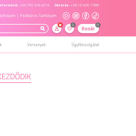
nformáció:
+36 (70) 326 4014
Oktatás:
+36 (1) 400 7398
anfolyam
| Pedikűrös Tanfolyam
0
0
Kosár
k
Versenyek
Ügyfélszolgálat
KEZDŐDIK