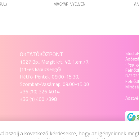
RUL)
MAGYAR NYELVEN
AN
OKTATÓKÖZPONT
StudioF
Adósz
1027 Bp., Margit krt. 48. 1.em./7.
Cégjeg
(11-es kapucsengő)
Felnőtt
B/202
Hétfő-Péntek: 08:00-15:30,
Felnőt
Szombat-Vasárnap: 09:00-15:00
Minőség
+36 (70) 326 4014
Adatvéd
+36 (1) 400 7398
SZAKÜZLET
válaszolj a következő kérdésekre, hogy az igényeidnek meg
1027 Budapest, Margit krt. 48. 1.em./7.