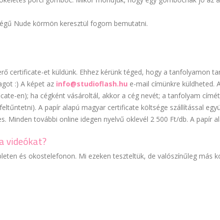
a végű Nude körmön keresztül fogom bemutatni.
rő certificate-et küldünk. Ehhez kérünk téged, hogy a tanfolyamon t
agot :) A képet az
info@studioflash.hu
e-mail címünkre küldheted. 
ficate-en); ha cégként vásároltál, akkor a cég nevét; a tanfolyam címét;
 feltűntetni). A papír alapú magyar certificate költsége szállítással eg
s. Minden további online idegen nyelvű oklevél 2 500 Ft/db. A papír al
a videókat?
leten és okostelefonon. Mi ezeken teszteltük, de valószínűleg más ko