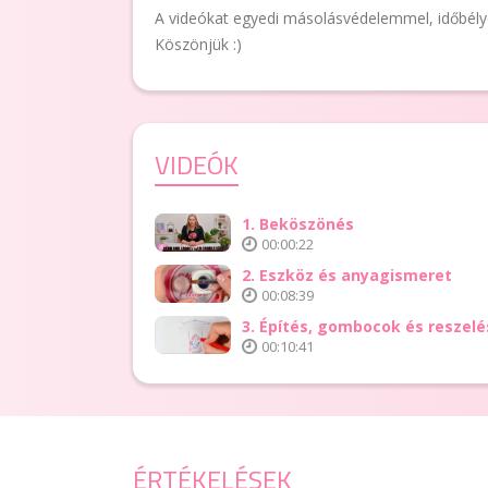
A videókat egyedi másolásvédelemmel, időbélyegg
Köszönjük :)
VIDEÓK
1. Beköszönés
00:00:22
2. Eszköz és anyagismeret
00:08:39
3. Építés, gombocok és reszel
00:10:41
ÉRTÉKELÉSEK