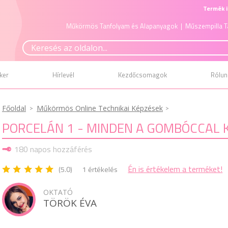
Termék i
Műkörmös Tanfolyam és Alapanyagok
| Műszempilla T
ker
Hírlevél
Kezdőcsomagok
Rólun
Főoldal
Műkörmös Online Technikai Képzések
PORCELÁN 1 - MINDEN A GOMBÓCCAL 
180 napos hozzáférés
Én is értékelem a terméket!
(5.0)
1 értékelés
OKTATÓ
TÖRÖK ÉVA