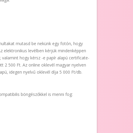
anultakat mutasd be nekünk egy fotón, hogy
Az elektronikus levélben kérjük mindenképpen
 valamint hogy kérsz -e papír alapú certificate-
yütt 2 500 Ft. Az online oklevél magyar nyelven
apú, idegen nyelvű oklevél díja 5 000 Ft/db.
mpatibilis böngészőkkel is menni fog: