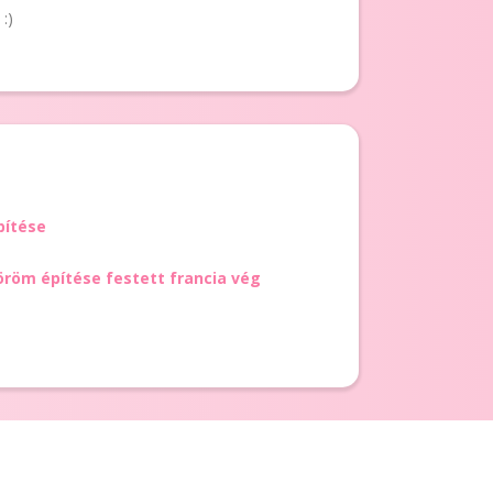
:)
pítése
öröm építése festett francia vég