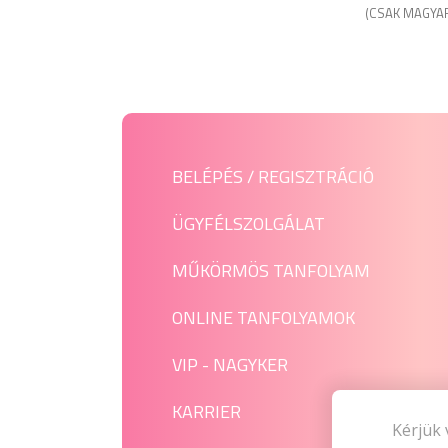
(CSAK MAGYA
BELÉPÉS / REGISZTRÁCIÓ
ÜGYFÉLSZOLGÁLAT
MŰKÖRMÖS TANFOLYAM
ONLINE TANFOLYAMOK
VIP - NAGYKER
KARRIER
Kérjük 