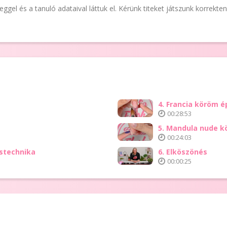
el és a tanuló adataival láttuk el. Kérünk titeket játszunk korrekten 
4. Francia köröm é
00:28:53
5. Mandula nude k
00:24:03
éstechnika
6. Elköszönés
00:00:25