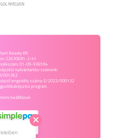
GOL NYELVEN
lash Beauty Kft.
ám: 22630681-2-41
yzékszám: 01-09-936594
képzési nyilvántartási számunk:
0/001362
tképző engedély száma: E/2022/000132
politika
képzési program
elmi beállítások
felelően