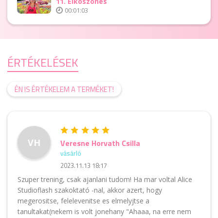
11. Elköszönés
00:01:03
ÉRTÉKELÉSEK
ÉN IS ÉRTÉKELEM A TERMÉKET!
VH
Veresne Horvath Csilla
vásárló
2023.11.13 18:17
Szuper trening, csak ajanlani tudom! Ha mar voltal Alice
Studioflash szakoktató -nal, akkor azert, hogy
megerositse, felelevenitse es elmelyjtse a
tanultakat(nekem is volt jonehany "Ahaaa, na erre nem