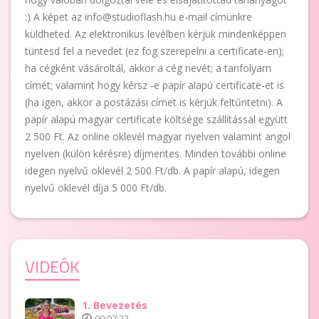
:) A képet az info@studioflash.hu e-mail címünkre
küldheted. Az elektronikus levélben kérjük mindenképpen
tüntesd fel a nevedet (ez fog szerepelni a certificate-en);
ha cégként vásároltál, akkor a cég nevét; a tanfolyam
címét; valamint hogy kérsz -e papír alapú certificate-et is
(ha igen, akkor a postázási címet is kérjük feltűntetni). A
papír alapú magyar certificate költsége szállítással együtt
2 500 Ft. Az online oklevél magyar nyelven valamint angol
nyelven (külön kérésre) díjmentes. Minden további online
idegen nyelvű oklevél 2 500 Ft/db. A papír alapú, idegen
nyelvű oklevél díja 5 000 Ft/db.
VIDEÓK
1. Bevezetés
00:07:22