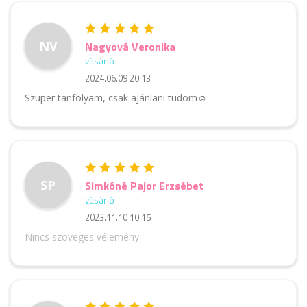
NV
Nagyová Veronika
vásárló
2024.06.09 20:13
Szuper tanfolyam, csak ajánlani tudom☺️
SP
Simkóné Pajor Erzsébet
vásárló
2023.11.10 10:15
Nincs szöveges vélemény.