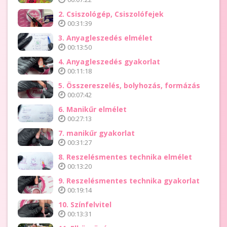
2. Csiszológép, Csiszolófejek
00:31:39
3. Anyagleszedés elmélet
00:13:50
4. Anyagleszedés gyakorlat
00:11:18
5. Összereszelés, bolyhozás, formázás
00:07:42
6. Manikűr elmélet
00:27:13
7. manikűr gyakorlat
00:31:27
8. Reszelésmentes technika elmélet
00:13:20
9. Reszelésmentes technika gyakorlat
00:19:14
10. Színfelvitel
00:13:31