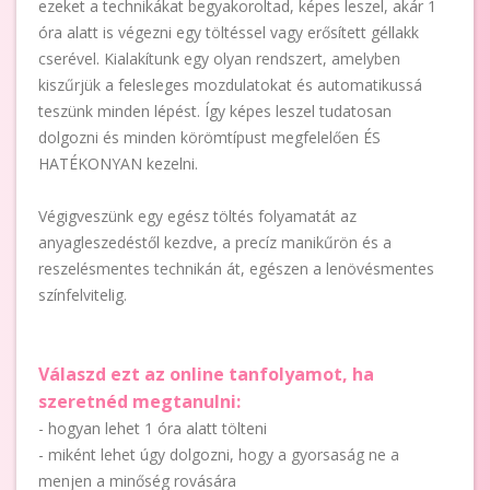
ezeket a technikákat begyakoroltad, képes leszel, akár 1
óra alatt is végezni egy töltéssel vagy erősített géllakk
cserével. Kialakítunk egy olyan rendszert, amelyben
kiszűrjük a felesleges mozdulatokat és automatikussá
teszünk minden lépést. Így képes leszel tudatosan
dolgozni és minden körömtípust megfelelően ÉS
HATÉKONYAN kezelni.
Végigveszünk egy egész töltés folyamatát az
anyagleszedéstől kezdve, a precíz manikűrön és a
reszelésmentes technikán át, egészen a lenövésmentes
színfelvitelig.
Válaszd ezt az online tanfolyamot, ha
szeretnéd megtanulni:
- hogyan lehet 1 óra alatt tölteni
- miként lehet úgy dolgozni, hogy a gyorsaság ne a
menjen a minőség rovására