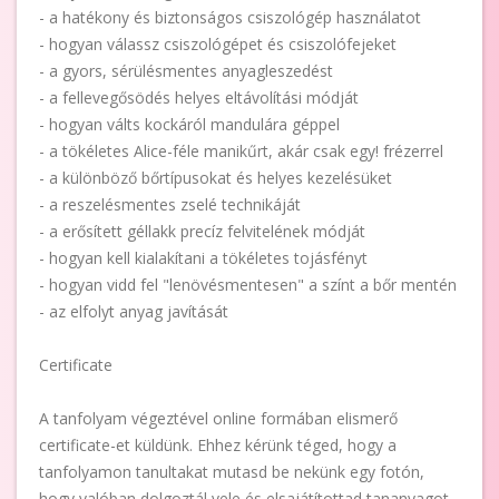
- a hatékony és biztonságos csiszológép használatot
- hogyan válassz csiszológépet és csiszolófejeket
- a gyors, sérülésmentes anyagleszedést
- a fellevegősödés helyes eltávolítási módját
- hogyan válts kockáról mandulára géppel
- a tökéletes Alice-féle manikűrt, akár csak egy! frézerrel
- a különböző bőrtípusokat és helyes kezelésüket
- a reszelésmentes zselé technikáját
- a erősített géllakk precíz felvitelének módját
- hogyan kell kialakítani a tökéletes tojásfényt
- hogyan vidd fel "lenövésmentesen" a színt a bőr mentén
- az elfolyt anyag javítását
Certificate
A tanfolyam végeztével online formában elismerő
certificate-et küldünk. Ehhez kérünk téged, hogy a
tanfolyamon tanultakat mutasd be nekünk egy fotón,
hogy valóban dolgoztál vele és elsajátítottad tananyagot