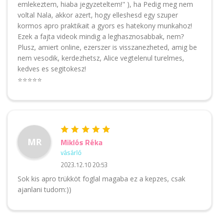
emlekeztem, hiaba jegyzeteltem!" ), ha Pedig meg nem
voltal Nala, akkor azert, hogy elleshesd egy szuper
kormos apro praktikait a gyors es hatekony munkahoz!
Ezek a fajta videok mindig a leghasznosabbak, nem?
Plusz, amiert online, ezerszer is visszanezheted, amig be
nem vesodik, kerdezhetsz, Alice vegtelenul turelmes,
kedves es segitokesz!
⭐⭐⭐⭐⭐
MR
Miklós Réka
vásárló
2023.12.10 20:53
Sok kis apro trükköt foglal magaba ez a kepzes, csak
ajanlani tudom:))