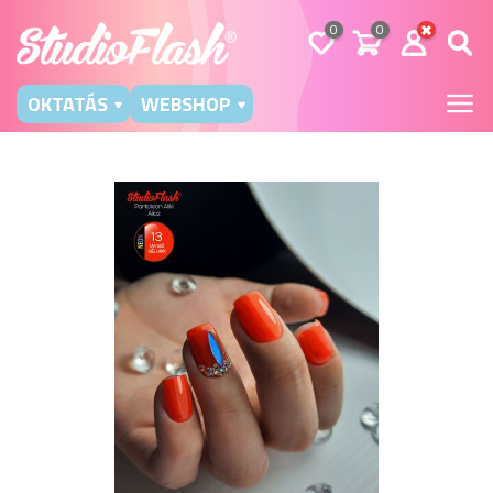
0
0
OKTATÁS
WEBSHOP