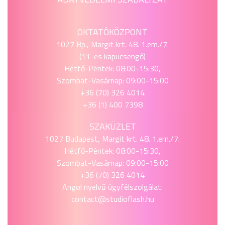
OKTATÓKÖZPONT
1027 Bp., Margit krt. 48. 1.em./7.
(11-es kapucsengő)
Hétfő-Péntek: 08:00-15:30,
Szombat-Vasárnap: 09:00-15:00
+36 (70) 326 4014
+36 (1) 400 7398
SZAKÜZLET
1027 Budapest, Margit krt. 48. 1.em./7.
Hétfő-Péntek: 08:00-15:30,
Szombat-Vasárnap: 09:00-15:00
+36 (70) 326 4014
Angol nyelvű ügyfélszolgálat:
contact@studioflash.hu