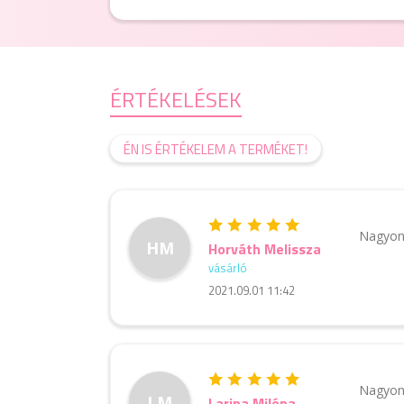
ÉRTÉKELÉSEK
ÉN IS ÉRTÉKELEM A TERMÉKET!
Nagyon 
HM
Horváth Melissza
vásárló
2021.09.01 11:42
Nagyon 
LM
Larina Miléna