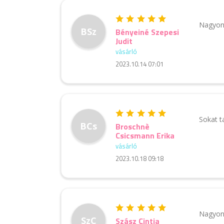
Nagyon 
BSz
Bényeiné Szepesi
Judit
vásárló
2023.10.14 07:01
Sokat t
BCs
Broschnè
Csicsmann Erika
vásárló
2023.10.18 09:18
Nagyon 
SzC
Szász Cintia