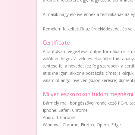
A másik nagy előnye ennek a technikának az eg
Remélem felkeltettük az érdeklődésedet és velün
Certificate
A tanfolyam végeztével online formában elisme
valóban dolgoztál vele és elsajátítottad tanany
tüntesd fel a nevedet (ez fog szerepelni a certi
et is (ha igen, akkor a postázási címet is kérjük
valamint angol nyelven (külön kérésre) díjmente
Milyen eszközökön tudom megnézni 
Bármely mai, böngészővel rendelkező PC-n, tab
Iphone: Safari, Chrome
Android: Chrome
Windows: Chrome, Firefox, Opera, Edge