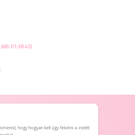
 (idő: 01:38:43)
smered, hogy hogyan kell úgy felvinni a zselét
 munka!