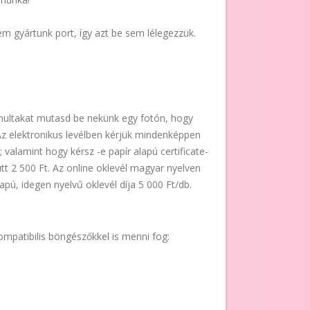
m gyártunk port, így azt be sem lélegezzük.
anultakat mutasd be nekünk egy fotón, hogy
Az elektronikus levélben kérjük mindenképpen
 valamint hogy kérsz -e papír alapú certificate-
yütt 2 500 Ft. Az online oklevél magyar nyelven
apú, idegen nyelvű oklevél díja 5 000 Ft/db.
mpatibilis böngészőkkel is menni fog: