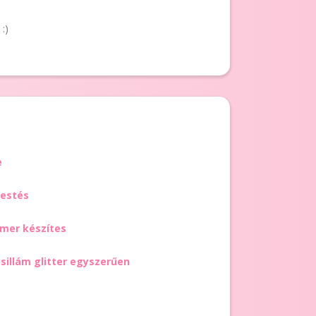
:)
e
 festés
omer készítes
 csillám glitter egyszerűen