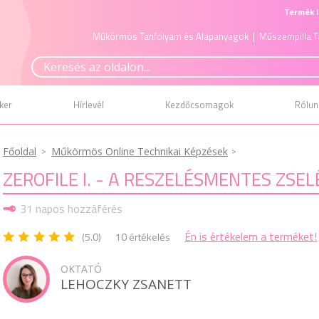
Termék i
Műkörmös Tanfolyam és Alapanyagok
| Műszempilla T
ker
Hírlevél
Kezdőcsomagok
Rólun
Főoldal
Műkörmös Online Technikai Képzések
ZEROFILE I. - A RESZELÉSMENTES ZSE
31 napos hozzáférés
Én is értékelem a terméket!
(5.0)
10 értékelés
OKTATÓ
LEHOCZKY ZSANETT