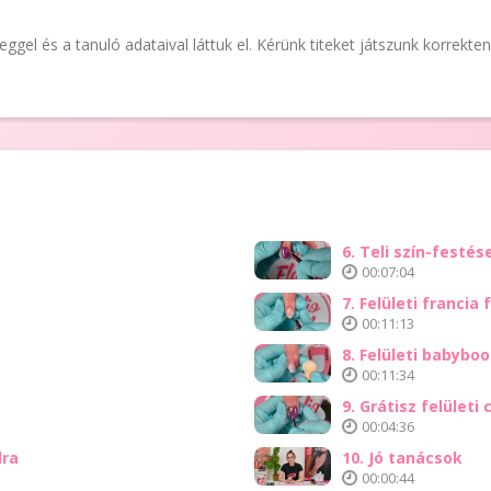
el és a tanuló adataival láttuk el. Kérünk titeket játszunk korrekten 
6. Teli szín-festés
00:07:04
7. Felületi francia
00:11:13
8. Felületi babybo
00:11:34
9. Grátisz felületi
00:04:36
dra
10. Jó tanácsok
00:00:44