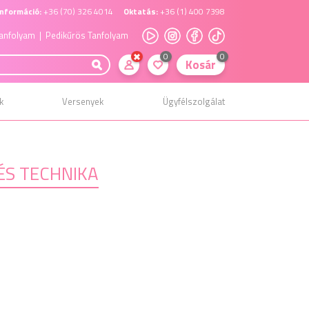
nformáció:
+36 (70) 326 4014
Oktatás:
+36 (1) 400 7398
anfolyam
| Pedikűrös Tanfolyam
0
0
Kosár
k
Versenyek
Ügyfélszolgálat
LÉS TECHNIKA