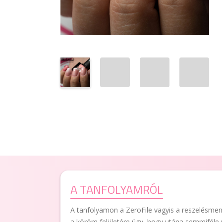
A TANFOLYAMRÓL
A tanfolyamon a ZeroFile vagyis a reszelésment
a köröm felületére úgy, hogy utána semmiféle 