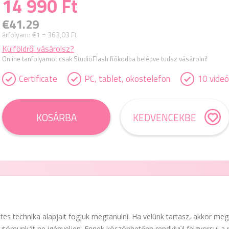
14 990 Ft
€41.29
árfolyam:
€1 = 363,03 Ft
Külföldről vásárolsz?
Online tanfolyamot csak StudioFlash fiókodba belépve tudsz vásárolni!
Certificate
PC, tablet, okostelefon
10 videó
KOSÁRBA
KEDVENCEKBE
es technika alapjait fogjuk megtanulni. Ha velünk tartasz, akkor megi
utómunkát ne igényeljen. Ennek köszönhetően rendkívül felgyorsul a