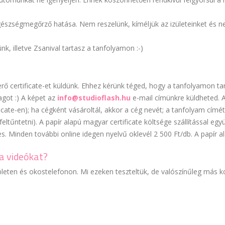
észségmegőrző hatása. Nem reszelünk, kíméljük az izületeinket és ne
k, illetve Zsanival tartasz a tanfolyamon :-)
rő certificate-et küldünk. Ehhez kérünk téged, hogy a tanfolyamon t
agot :) A képet az
info@studioflash.hu
e-mail címünkre küldheted. 
ficate-en); ha cégként vásároltál, akkor a cég nevét; a tanfolyam címét;
 feltűntetni). A papír alapú magyar certificate költsége szállítással eg
s. Minden további online idegen nyelvű oklevél 2 500 Ft/db. A papír al
a videókat?
leten és okostelefonon. Mi ezeken teszteltük, de valószínűleg más ko