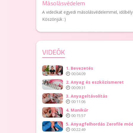
Másolásvédelem
A videókat egyedi másolásvédelemmel, időbélyegg
Köszönjük :)
VIDEÓK
1. Bevezetés
00:04:09
2. Anyag és eszközismeret
00:09:31
3. Anyageltávolítás
00:11:06
4. Manikűr
00:15:57
5. Anyagfelhordás Zerofile mó
00:22:49