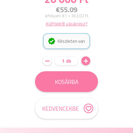
€55.09
árfolyam:
€1 = 363,03 Ft
Külföldről vásárolsz?
Készleten van
1 db
KOSÁRBA
KEDVENCEKBE