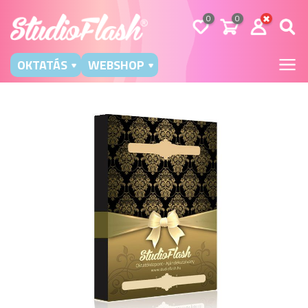
0
0
OKTATÁS
WEBSHOP