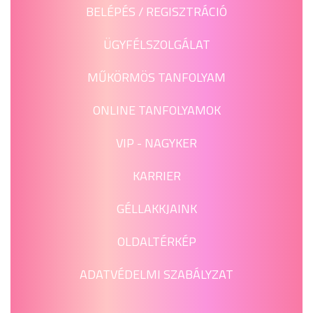
BELÉPÉS / REGISZTRÁCIÓ
ÜGYFÉLSZOLGÁLAT
MŰKÖRMÖS TANFOLYAM
ONLINE TANFOLYAMOK
VIP - NAGYKER
KARRIER
GÉLLAKKJAINK
OLDALTÉRKÉP
ADATVÉDELMI SZABÁLYZAT