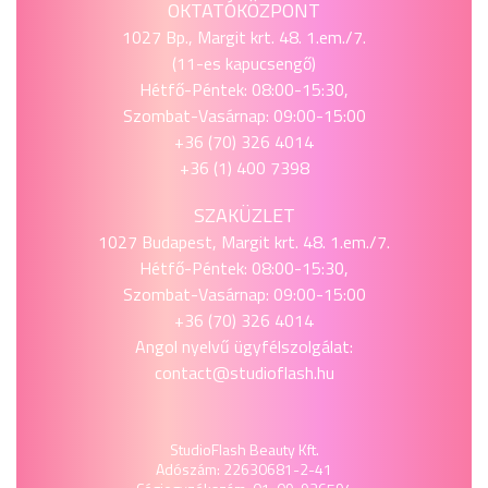
OKTATÓKÖZPONT
1027 Bp., Margit krt. 48. 1.em./7.
(11-es kapucsengő)
Hétfő-Péntek: 08:00-15:30,
Szombat-Vasárnap: 09:00-15:00
+36 (70) 326 4014
+36 (1) 400 7398
SZAKÜZLET
1027 Budapest, Margit krt. 48. 1.em./7.
Hétfő-Péntek: 08:00-15:30,
Szombat-Vasárnap: 09:00-15:00
+36 (70) 326 4014
Angol nyelvű ügyfélszolgálat:
contact@studioflash.hu
StudioFlash Beauty Kft.
Adószám: 22630681-2-41