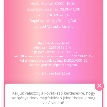
Hétfő-Péntek: 08:00-15:30,
Szombat-Vasárnap: 09:00-15:00
+36 (70) 326 4014
Angol nyelvű ügyfélszolgálat:
contact@studioflash.hu
StudioFlash Beauty Kft.
Adószám: 22630681-2-41
Cégjegyzékszám: 01-09-936594
Felnőttképzési nyilvántartási számunk: B/2020/001362
Felnőttképző engedély száma: E/2022/000132
Minőségpolitika
képzési program
Adatvédelmi beállítások
Kérjük válaszolj a következő kérdésekre, hogy
az igényeidnek megfelelően jeleníthessük meg
az árainkat!