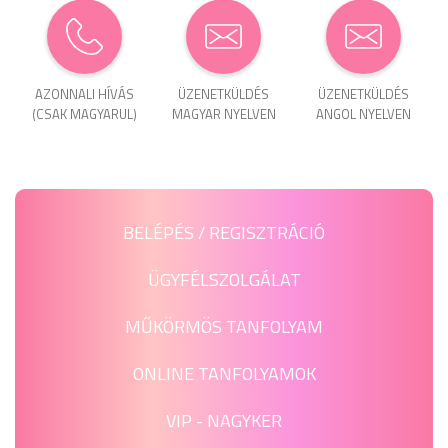
AZONNALI HÍVÁS
ÜZENET­KÜLDÉS
ÜZENET­KÜLDÉS
(CSAK MAGYARUL)
MAGYAR NYELVEN
ANGOL NYELVEN
BELÉPÉS / REGISZTRÁCIÓ
ÜGYFÉLSZOLGÁLAT
MŰKÖRMÖS TANFOLYAM
ONLINE TANFOLYAMOK
VIP - NAGYKER