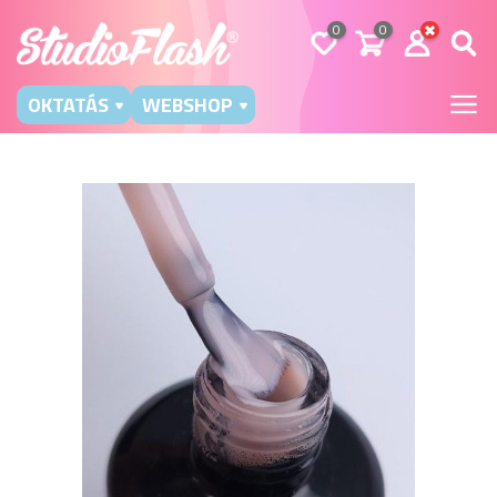
0
0
OKTATÁS
WEBSHOP