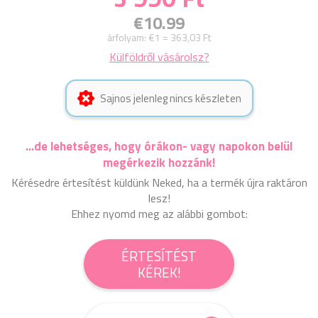
€10.99
árfolyam:
€1 = 363,03 Ft
Külföldről vásárolsz?
Sajnos jelenleg nincs készleten
...de lehetséges, hogy órákon- vagy napokon belül
megérkezik hozzánk!
Kérésedre értesítést küldünk Neked, ha a termék újra raktáron
lesz!
Ehhez nyomd meg az alábbi gombot:
ÉRTESÍTÉST
KÉREK!