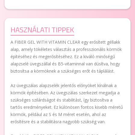
HASZNÁLATI TIPPEK
A FIBER GEL WITH VITAMIN CLEAR egy erősített géllakk
alap, amely tökéletes választás a professzionális körmök
építéséhez és megerősítéséhez. Ez a kiváló minőségű
alapzselé üvegszállal és B5-vitaminnal van dúsítva, hogy
biztosítsa a körmöknek a szükséges erőt és táplálást.
Az üvegszálas alapzselék jelentős előnyöket kínálnak a
körmök építésében. Az üvegszálas szerkezet megadja a
szükséges szilárdságot és stabilitást, így biztosítva a
tartós eredményeket. Ez különösen fontos kisebb méretű
körmök, például az S és M méret esetén, ahol az
erősítésre és a stabilitásra nagyobb szükség van.