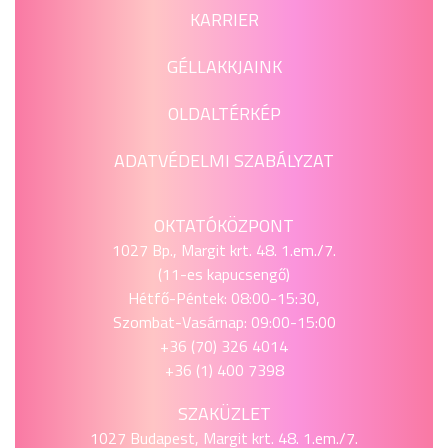
KARRIER
GÉLLAKKJAINK
OLDALTÉRKÉP
ADATVÉDELMI SZABÁLYZAT
OKTATÓKÖZPONT
1027 Bp., Margit krt. 48. 1.em./7.
(11-es kapucsengő)
Hétfő-Péntek: 08:00-15:30,
Szombat-Vasárnap: 09:00-15:00
+36 (70) 326 4014
+36 (1) 400 7398
SZAKÜZLET
1027 Budapest, Margit krt. 48. 1.em./7.