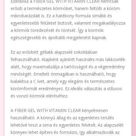
Ezenkívül a FIBER GEL WITH VITAMIN CLEAR nemcsak
erősíti a természetes körmöket, hanem feltölti a köröm
mikrobarázdáit is. Ez a hatékony formula simább és
egyenletesebb felületet biztosít, valamint megakadályozza
a körmök töredezését és törését. Így a körmök
egészségesebb és ápoltabb megjelenést kapnak.
Ez az erősített géllakk alapzselé sokoldalúan
felhasználható. Alapként ajánlott használni más lakkzselék
alatt, hogy maximalizálja a tartósságot és a végeredmény
minőségét. Emellett önmagában is használható, hogy
kialakítsa a C ívet, amely egy elegáns és természetes
körömformát eredményez. Ez ideális választás a stílusos
és vonzó körmök eléréséhez.
A FIBER GEL WITH VITAMIN CLEAR kényelmesen
használható. A könnyű állag és az egyenletes terülés
lehetővé teszi a sima és egyenletes felvitelt. Az alapzselét
könnyen lehet építeni és formázni, így alkalmazkodik az