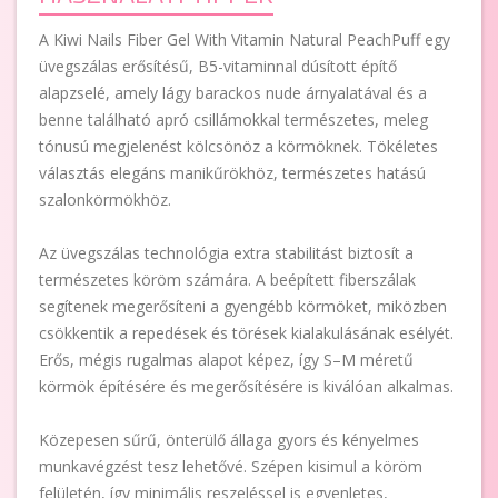
A Kiwi Nails Fiber Gel With Vitamin Natural PeachPuff egy
üvegszálas erősítésű, B5-vitaminnal dúsított építő
alapzselé, amely lágy barackos nude árnyalatával és a
benne található apró csillámokkal természetes, meleg
tónusú megjelenést kölcsönöz a körmöknek. Tökéletes
választás elegáns manikűrökhöz, természetes hatású
szalonkörmökhöz.
Az üvegszálas technológia extra stabilitást biztosít a
természetes köröm számára. A beépített fiberszálak
segítenek megerősíteni a gyengébb körmöket, miközben
csökkentik a repedések és törések kialakulásának esélyét.
Erős, mégis rugalmas alapot képez, így S–M méretű
körmök építésére és megerősítésére is kiválóan alkalmas.
Közepesen sűrű, önterülő állaga gyors és kényelmes
munkavégzést tesz lehetővé. Szépen kisimul a köröm
felületén, így minimális reszeléssel is egyenletes,