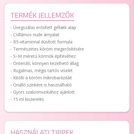
TERMÉK JELLEMZŐK
- Üvegszálas erősített géllakk alap
- Csillámos nude árnyalat
- B5-vitaminnal dúsított formula
- Természetes köröm megerősítésére
- S–M méretű körmök építéséhez
- Önterülő, könnyen kezelhető állag
- Rugalmas, mégis tartós viselet
- Kitölti a köröm mikrobarázdáit
- Önálló színként is használható
- Gyors szalonmunkához ajánlott
- 15 ml kiszerelés
HASZNÁLATI TIPPEK