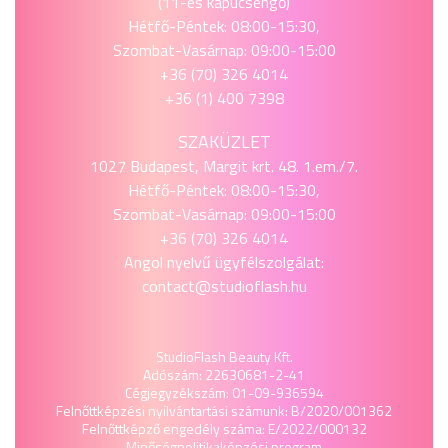
(11-es kapucsengő)
Hétfő-Péntek: 08:00-15:30,
Szombat-Vasárnap: 09:00-15:00
+36 (70) 326 4014
+36 (1) 400 7398
SZAKÜZLET
1027 Budapest, Margit krt. 48. 1.em./7.
Hétfő-Péntek: 08:00-15:30,
Szombat-Vasárnap: 09:00-15:00
+36 (70) 326 4014
Angol nyelvű ügyfélszolgálat:
contact@studioflash.hu
StudioFlash Beauty Kft.
Adószám: 22630681-2-41
Cégjegyzékszám: 01-09-936594
Felnőttképzési nyilvántartási számunk: B/2020/001362
Felnőttképző engedély száma: E/2022/000132
Minőségpolitika
képzési program