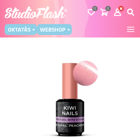
0
0
OKTATÁS
WEBSHOP