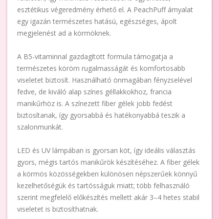
esztétikus végeredmény érhető el. A PeachPuff árnyalat
egy igazán természetes hatású, egészséges, ápolt
megjelenést ad a körmöknek.
A B5-vitaminnal gazdagított formula támogatja a
természetes köröm rugalmasságát és komfortosabb
viseletet biztosít. Használható önmagában fényzselével
fedve, de kiváló alap színes géllakkokhoz, francia
manikűrhöz is. A színezett fiber gélek jobb fedést
biztosítanak, így gyorsabbá és hatékonyabbá teszik a
szalonmunkát.
LED és UV lámpában is gyorsan köt, így ideális választás
gyors, mégis tartós manikűrök készítéséhez. A fiber gélek
a körmös közösségekben különösen népszerűek könnyű
kezelhetőségük és tartósságuk miatt; több felhasználó
szerint megfelelő előkészítés mellett akár 3–4 hetes stabil
viseletet is biztosíthatnak.