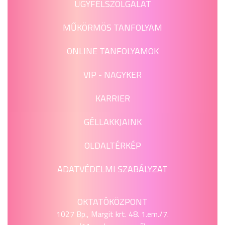
ÜGYFÉLSZOLGÁLAT
MŰKÖRMÖS TANFOLYAM
ONLINE TANFOLYAMOK
VIP - NAGYKER
KARRIER
GÉLLAKKJAINK
OLDALTÉRKÉP
ADATVÉDELMI SZABÁLYZAT
OKTATÓKÖZPONT
1027 Bp., Margit krt. 48. 1.em./7.