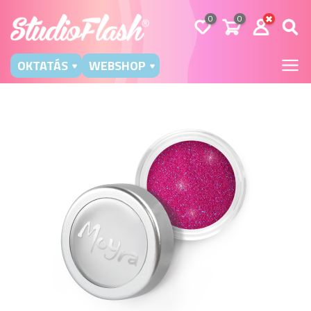
0
0
OKTATÁS
WEBSHOP