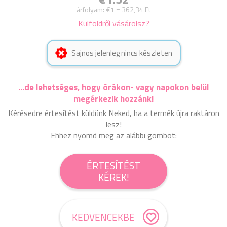
árfolyam:
€1 = 362,34 Ft
Külföldről vásárolsz?
Sajnos jelenleg nincs készleten
...de lehetséges, hogy órákon- vagy napokon belül
megérkezik hozzánk!
Kérésedre értesítést küldünk Neked, ha a termék újra raktáron
lesz!
Ehhez nyomd meg az alábbi gombot:
ÉRTESÍTÉST
KÉREK!
KEDVENCEKBE