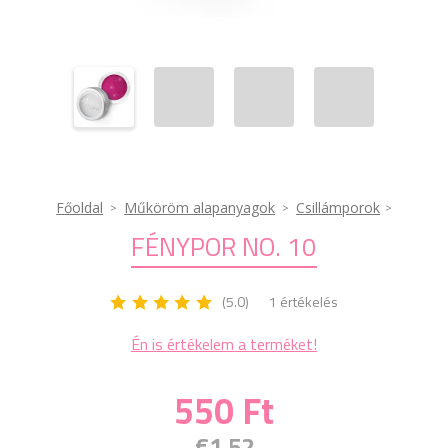
Főoldal
Műköröm alapanyagok
Csillámporok
FÉNYPOR NO. 10
(5.0)
1 értékelés
Én is értékelem a terméket!
550 Ft
€1.52