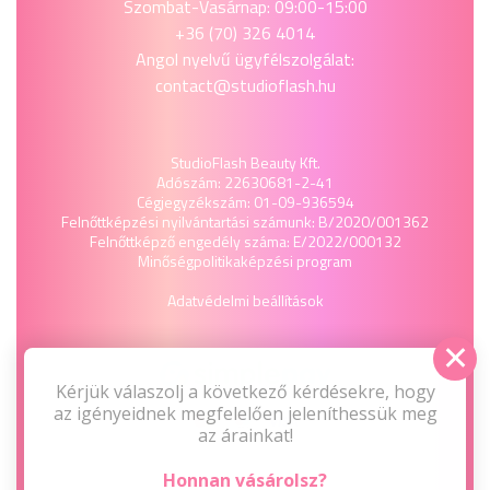
Szombat-Vasárnap: 09:00-15:00
+36 (70) 326 4014
Angol nyelvű ügyfélszolgálat:
contact@studioflash.hu
StudioFlash Beauty Kft.
Adószám: 22630681-2-41
Cégjegyzékszám: 01-09-936594
Felnőttképzési nyilvántartási számunk: B/2020/001362
Felnőttképző engedély száma: E/2022/000132
Minőségpolitika
képzési program
Adatvédelmi beállítások
Kérjük válaszolj a következő kérdésekre, hogy
az igényeidnek megfelelően jeleníthessük meg
az árainkat!
Honnan vásárolsz?