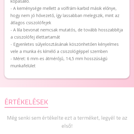
kopásálló.
- A keménysége mellett a volfrám-karbid másik előnye,
hogy nem jó hővezető, így lassabban melegszik, mint az
átlagos csiszolófejek
- A lila bevonat nemcsak mutatós, de tovább hosszabbítja
a csiszolófej élettartamát
- Egyenletes súlyelosztásának köszönhetően kényelmes
vele a munka és kímélő a csiszológéppel szemben
- Méret: 6 mm-es átmérőjű, 14,5 mm hosszúságú
munkafelület
ÉRTÉKELÉSEK
Még senki sem értékelte ezt a terméket, legyél te az
első!