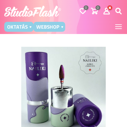
0
0
OKTATÁS
WEBSHOP