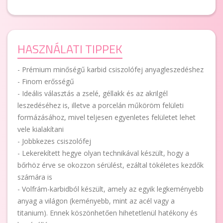
HASZNÁLATI TIPPEK
- Prémium minőségű karbid csiszolófej anyagleszedéshez
- Finom erősségű
- Ideális választás a zselé, géllakk és az akrilgél
leszedéséhez is, illetve a porcelán műköröm felületi
formázásához, mivel teljesen egyenletes felületet lehet
vele kialakítani
- Jobbkezes csiszolófej
- Lekerekített hegye olyan technikával készült, hogy a
bőrhöz érve se okozzon sérülést, ezáltal tökéletes kezdők
számára is
- Volfrám-karbidból készült, amely az egyik legkeményebb
anyag a világon (keményebb, mint az acél vagy a
titanium). Ennek köszönhetően hihetetlenül hatékony és