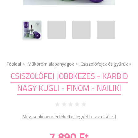
Főoldal
Műköröm alapanyagok
Csiszolófejek és gyűrűk
CSISZOLÓFEJ JOBBKEZES - KARBID
NAGY KUGLI - FINOM - NAILIKI
Még senki nem értékelte, legyél te az első! :-)
7 890 Ft