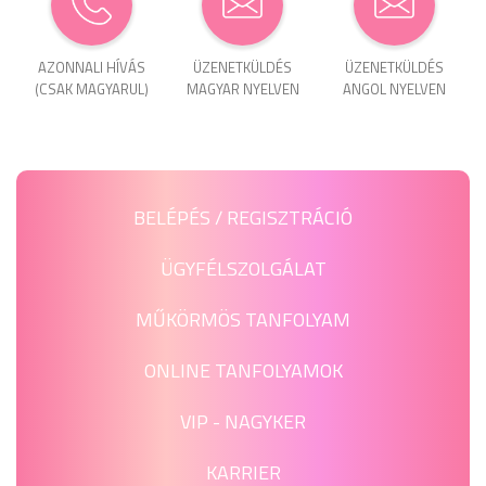
AZONNALI HÍVÁS
ÜZENET­KÜLDÉS
ÜZENET­KÜLDÉS
(CSAK MAGYARUL)
MAGYAR NYELVEN
ANGOL NYELVEN
BELÉPÉS / REGISZTRÁCIÓ
ÜGYFÉLSZOLGÁLAT
MŰKÖRMÖS TANFOLYAM
ONLINE TANFOLYAMOK
VIP - NAGYKER
KARRIER