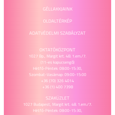
GÉLLAKKJAINK
OLDALTÉRKÉP
ADATVÉDELMI SZABÁLYZAT
OKTATÓKÖZPONT
1027 Bp., Margit krt. 48. 1.em./7.
(11-es kapucsengő)
Hétfő-Péntek: 08:00-15:30,
Szombat-Vasárnap: 09:00-15:00
+36 (70) 326 4014
+36 (1) 400 7398
SZAKÜZLET
1027 Budapest, Margit krt. 48. 1.em./7.
Hétfő-Péntek: 08:00-15:30,