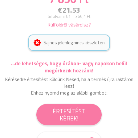
€21.53
árfolyam:
€1 = 366,4 Ft
Külföldről vásárolsz?
Sajnos jelenleg nincs készleten
...de lehetséges, hogy órákon- vagy napokon belül
megérkezik hozzánk!
Kérésedre értesítést küldünk Neked, ha a termék újra raktáron
lesz!
Ehhez nyomd meg az alábbi gombot:
ÉRTESÍTÉST
KÉREK!