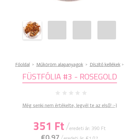
Főoldal
Műköröm alapanyagok
Díszítő kellékek
FÜSTFÓLIA #3 - ROSEGOLD
Még senki nem értékelte, legyél te az első! :-)
351 Ft
/
eredeti ár: 390 Ft
€0.97
/
eredeti ár: €1.07