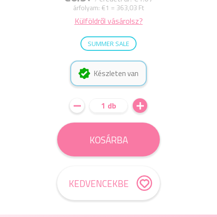
árfolyam:
€1 = 363,03 Ft
Külföldről vásárolsz?
SUMMER SALE
Készleten van
1 db
KOSÁRBA
KEDVENCEKBE