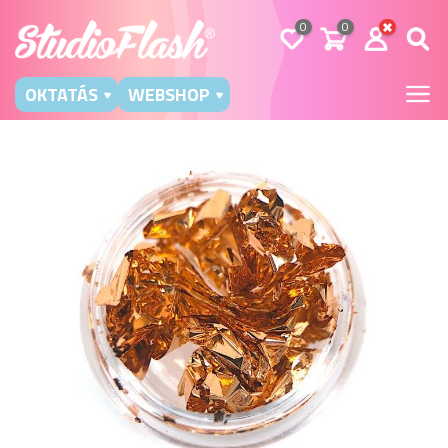
0
0
OKTATÁS
WEBSHOP