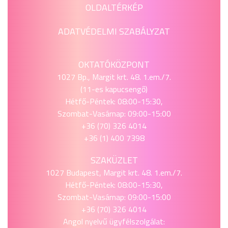
OLDALTÉRKÉP
ADATVÉDELMI SZABÁLYZAT
OKTATÓKÖZPONT
1027 Bp., Margit krt. 48. 1.em./7.
(11-es kapucsengő)
Hétfő-Péntek: 08:00-15:30,
Szombat-Vasárnap: 09:00-15:00
+36 (70) 326 4014
+36 (1) 400 7398
SZAKÜZLET
1027 Budapest, Margit krt. 48. 1.em./7.
Hétfő-Péntek: 08:00-15:30,
Szombat-Vasárnap: 09:00-15:00
+36 (70) 326 4014
Angol nyelvű ügyfélszolgálat: