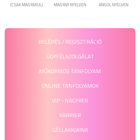
(CSAK MAGYARUL)
MAGYAR NYELVEN
ANGOL NYELVEN
BELÉPÉS / REGISZTRÁCIÓ
ÜGYFÉLSZOLGÁLAT
MŰKÖRMÖS TANFOLYAM
ONLINE TANFOLYAMOK
VIP - NAGYKER
KARRIER
GÉLLAKKJAINK