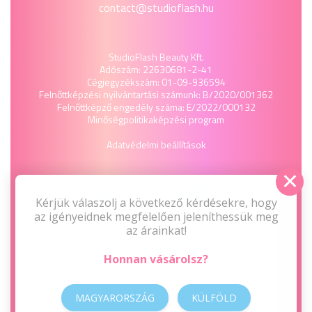
contact@studioflash.hu
StudioFlash Beauty Kft.
Adószám: 22630681-2-41
Cégjegyzékszám: 01-09-936594
Felnőttképzési nyilvántartási számunk: B/2020/001362
Felnőttképző engedély száma: E/2022/000132
Minőségpolitika
képzési program
Adatvédelmi beállítások
Kérjük válaszolj a következő kérdésekre, hogy
az igényeidnek megfelelően jeleníthessük meg
az árainkat!
Honnan vásárolsz?
MAGYARORSZÁG
KÜLFÖLD