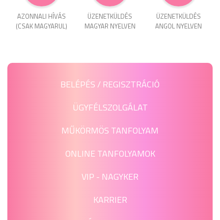
AZONNALI HÍVÁS
ÜZENET­KÜLDÉS
ÜZENET­KÜLDÉS
(CSAK MAGYARUL)
MAGYAR NYELVEN
ANGOL NYELVEN
BELÉPÉS / REGISZTRÁCIÓ
ÜGYFÉLSZOLGÁLAT
MŰKÖRMÖS TANFOLYAM
ONLINE TANFOLYAMOK
VIP - NAGYKER
KARRIER