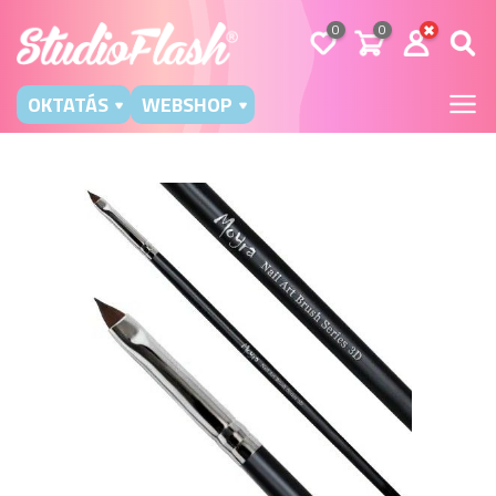
0
0
OKTATÁS
WEBSHOP