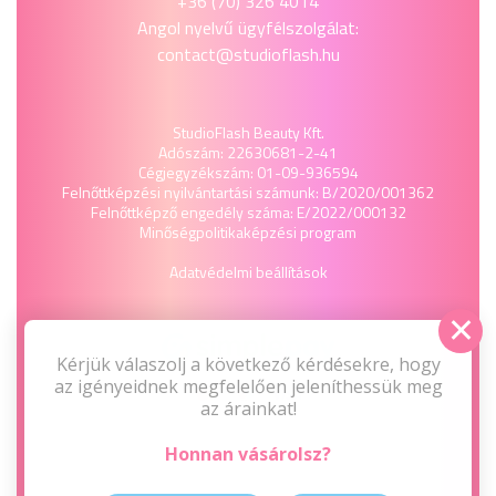
+36 (70) 326 4014
Angol nyelvű ügyfélszolgálat:
contact@studioflash.hu
StudioFlash Beauty Kft.
Adószám: 22630681-2-41
Cégjegyzékszám: 01-09-936594
Felnőttképzési nyilvántartási számunk: B/2020/001362
Felnőttképző engedély száma: E/2022/000132
Minőségpolitika
képzési program
Adatvédelmi beállítások
Kérjük válaszolj a következő kérdésekre, hogy
az igényeidnek megfelelően jeleníthessük meg
az árainkat!
Honnan vásárolsz?