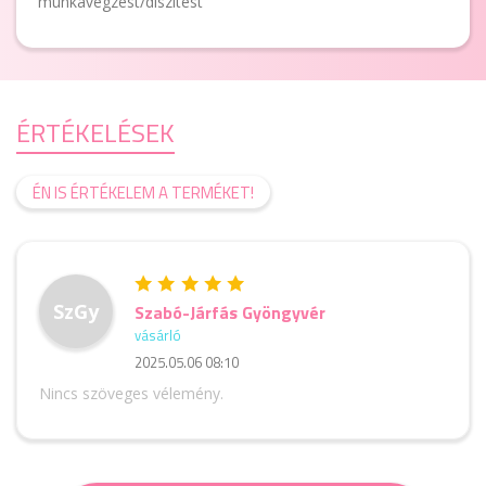
munkavégzést/díszítést
ÉRTÉKELÉSEK
ÉN IS ÉRTÉKELEM A TERMÉKET!
SzGy
Szabó-Járfás Gyöngyvér
vásárló
2025.05.06 08:10
Nincs szöveges vélemény.