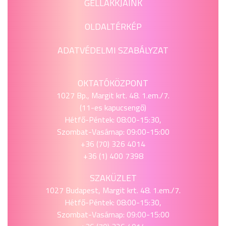
GÉLLAKKJAINK
OLDALTÉRKÉP
ADATVÉDELMI SZABÁLYZAT
OKTATÓKÖZPONT
1027 Bp., Margit krt. 48. 1.em./7.
(11-es kapucsengő)
Hétfő-Péntek: 08:00-15:30,
Szombat-Vasárnap: 09:00-15:00
+36 (70) 326 4014
+36 (1) 400 7398
SZAKÜZLET
1027 Budapest, Margit krt. 48. 1.em./7.
Hétfő-Péntek: 08:00-15:30,
Szombat-Vasárnap: 09:00-15:00