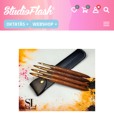
0
0
OKTATÁS
WEBSHOP