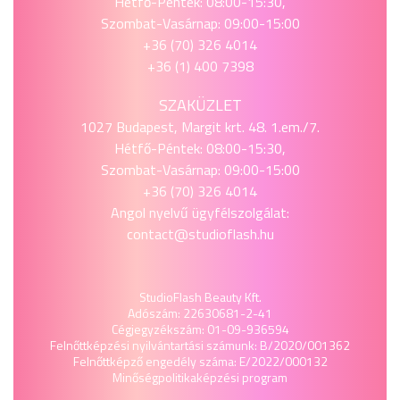
Hétfő-Péntek: 08:00-15:30,
Szombat-Vasárnap: 09:00-15:00
+36 (70) 326 4014
+36 (1) 400 7398
SZAKÜZLET
1027 Budapest, Margit krt. 48. 1.em./7.
Hétfő-Péntek: 08:00-15:30,
Szombat-Vasárnap: 09:00-15:00
+36 (70) 326 4014
Angol nyelvű ügyfélszolgálat:
contact@studioflash.hu
StudioFlash Beauty Kft.
Adószám: 22630681-2-41
Cégjegyzékszám: 01-09-936594
Felnőttképzési nyilvántartási számunk: B/2020/001362
Felnőttképző engedély száma: E/2022/000132
Minőségpolitika
képzési program