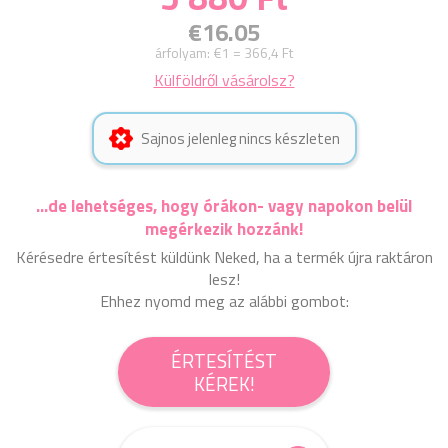
€16.05
árfolyam:
€1 = 366,4 Ft
Külföldről vásárolsz?
Sajnos jelenleg nincs készleten
...de lehetséges, hogy órákon- vagy napokon belül
megérkezik hozzánk!
Kérésedre értesítést küldünk Neked, ha a termék újra raktáron
lesz!
Ehhez nyomd meg az alábbi gombot:
ÉRTESÍTÉST
KÉREK!