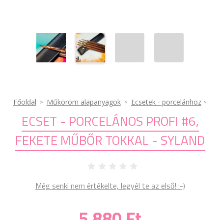
Főoldal
Műköröm alapanyagok
Ecsetek - porcelánhoz
ECSET - PORCELÁNOS PROFI #6,
FEKETE MŰBŐR TOKKAL - SYLAND
Még senki nem értékelte, legyél te az első! :-)
5 880 Ft