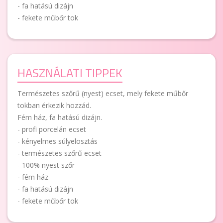
- fa hatású dizájn
- fekete műbőr tok
HASZNÁLATI TIPPEK
Természetes szőrű (nyest) ecset, mely fekete műbőr
tokban érkezik hozzád.
Fém ház, fa hatású dizájn.
- profi porcelán ecset
- kényelmes súlyelosztás
- természetes szőrű ecset
- 100% nyest szőr
- fém ház
- fa hatású dizájn
- fekete műbőr tok