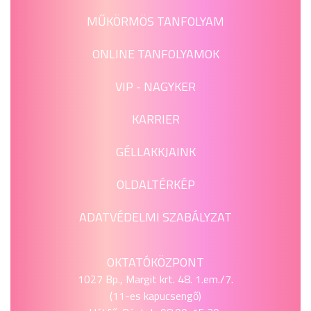
MŰKÖRMÖS TANFOLYAM
ONLINE TANFOLYAMOK
VIP - NAGYKER
KARRIER
GÉLLAKKJAINK
OLDALTÉRKÉP
ADATVÉDELMI SZABÁLYZAT
OKTATÓKÖZPONT
1027 Bp., Margit krt. 48. 1.em./7.
(11-es kapucsengő)