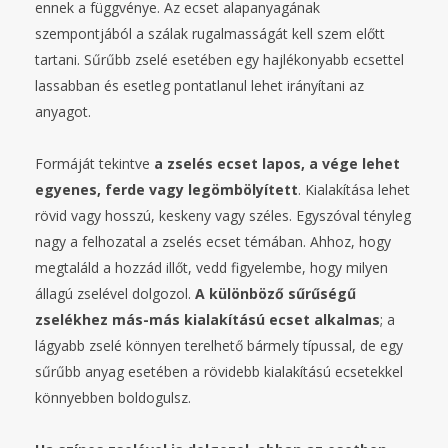
ennek a függvénye. Az ecset alapanyagának
szempontjából a szálak rugalmasságát kell szem előtt
tartani. Sűrűbb zselé esetében egy hajlékonyabb ecsettel
lassabban és esetleg pontatlanul lehet irányítani az
anyagot.
Formáját tekintve
a zselés ecset lapos, a vége lehet
egyenes, ferde vagy legömbölyített
. Kialakítása lehet
rövid vagy hosszú, keskeny vagy széles. Egyszóval tényleg
nagy a felhozatal a zselés ecset témában. Ahhoz, hogy
megtaláld a hozzád illőt, vedd figyelembe, hogy milyen
állagú zselével dolgozol.
A különböző sűrűségű
zselékhez más-más kialakítású ecset alkalmas
; a
lágyabb zselé könnyen terelhető bármely típussal, de egy
sűrűbb anyag esetében a rövidebb kialakítású ecsetekkel
könnyebben boldogulsz.