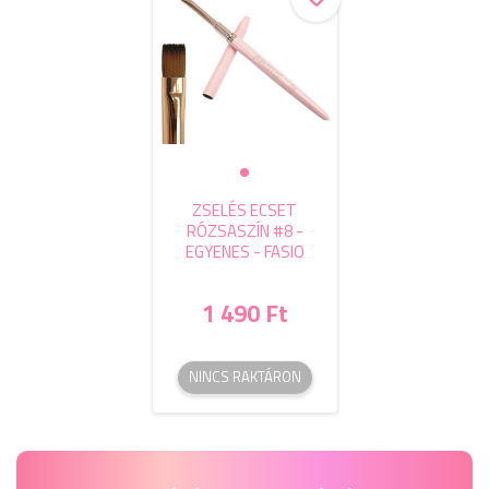
ZSELÉS ECSET
RÓZSASZÍN #8 -
EGYENES - FASIO
1 490 Ft
NINCS RAKTÁRON