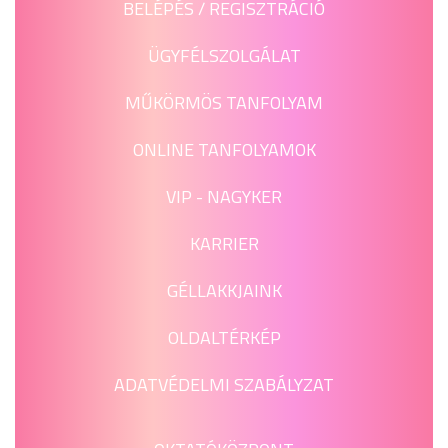
BELÉPÉS / REGISZTRÁCIÓ
ÜGYFÉLSZOLGÁLAT
MŰKÖRMÖS TANFOLYAM
ONLINE TANFOLYAMOK
VIP - NAGYKER
KARRIER
GÉLLAKKJAINK
OLDALTÉRKÉP
ADATVÉDELMI SZABÁLYZAT