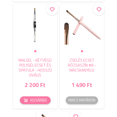
NAILGEL - KÉTVÉGŰ
ZSELÉS ECSET
POLYGÉL ECSET ÉS
RÓZSASZÍN #8 -
SPATULA - HOSSZÚ
MACSKANYELV
OVÁLIS
2 200 Ft
1 490 Ft
KOSÁRBA
NINCS RAKTÁRON