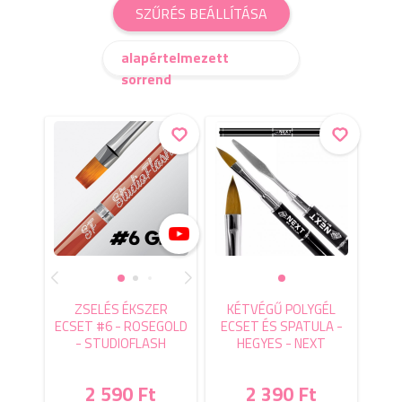
SZŰRÉS BEÁLLÍTÁSA
alapértelmezett
sorrend
ZSELÉS ÉKSZER
KÉTVÉGŰ POLYGÉL
ECSET #6 - ROSEGOLD
ECSET ÉS SPATULA -
- STUDIOFLASH
HEGYES - NEXT
2 590 Ft
2 390 Ft