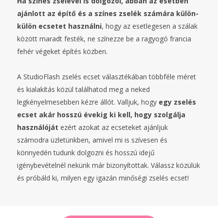
Ha színes zselével is dolgozol, abban az esetben
ajánlott az építő és a színes zselék számára külön-
külön ecsetet használni
, hogy az esetlegesen a szálak
között maradt festék, ne színezze be a ragyogó francia
fehér végeket építés közben.
A StudioFlash zselés ecset választékában többféle méret
és kialakítás közül találhatod meg a neked
legkényelmesebben kézre állót. Valljuk, hogy
egy zselés
ecset akár hosszú évekig ki kell, hogy szolgálja
használóját
ezért azokat az ecseteket ajánljuk
számodra üzletünkben, amivel mi is szívesen és
könnyedén tudunk dolgozni és hosszú idejű
igénybevételnél nekünk már bizonyítottak. Válassz közülük
és próbáld ki, milyen egy igazán minőségi zselés ecset!