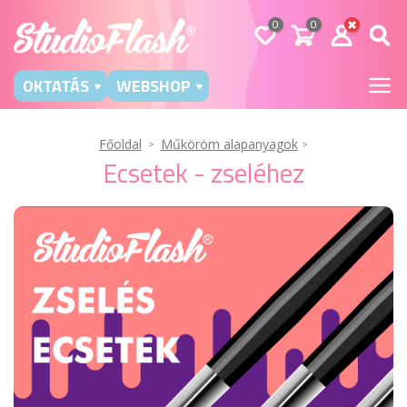
0
0
OKTATÁS
WEBSHOP
Főoldal
Műköröm alapanyagok
Ecsetek - zseléhez