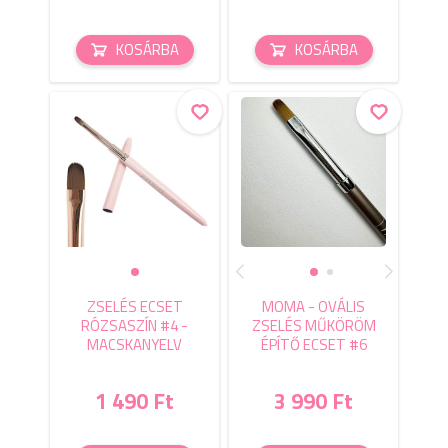
KOSÁRBA
KOSÁRBA
ZSELÉS ECSET
MOMA - OVÁLIS
RÓZSASZÍN #4 -
ZSELÉS MŰKÖRÖM
MACSKANYELV
ÉPÍTŐ ECSET #6
1 490 Ft
3 990 Ft