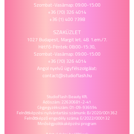
Szombat-Vasárnap: 09:00-15:00
+36 (70) 326 4014
+36 (1) 400 7398
SZAKÜZLET
1027 Budapest, Margit krt. 48. 1.em./7.
Hétfő-Péntek: 08:00-15:30,
Szombat-Vasárnap: 09:00-15:00
+36 (70) 326 4014
Angol nyelvű ügyfélszolgálat:
contact@studioflash.hu
StudioFlash Beauty Kft.
Adószám: 22630681-2-41
Cégjegyzékszám: 01-09-936594
Felnőttképzési nyilvántartási számunk: B/2020/001362
Felnőttképző engedély száma: E/2022/000132
Minőségpolitika
képzési program