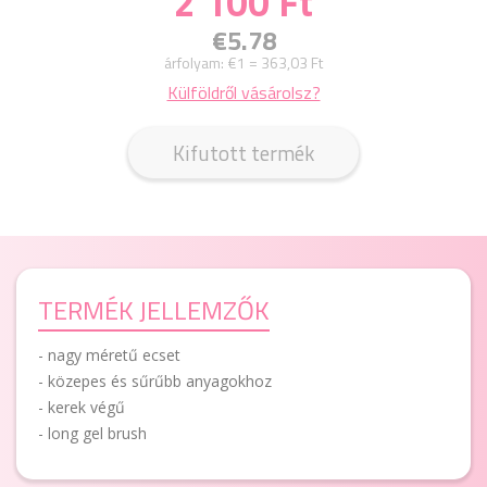
2 100 Ft
€5.78
árfolyam:
€1 = 363,03 Ft
Külföldről vásárolsz?
Kifutott termék
TERMÉK JELLEMZŐK
- nagy méretű ecset
- közepes és sűrűbb anyagokhoz
- kerek végű
- long gel brush