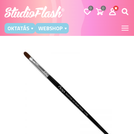
0
0
OKTATÁS
WEBSHOP