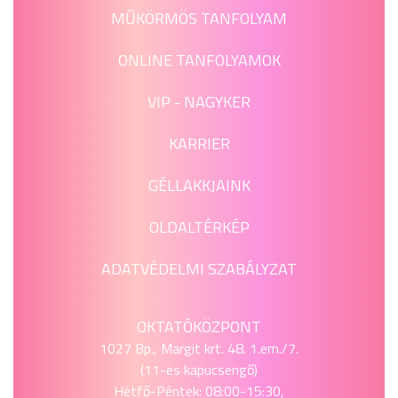
MŰKÖRMÖS TANFOLYAM
ONLINE TANFOLYAMOK
VIP - NAGYKER
KARRIER
GÉLLAKKJAINK
OLDALTÉRKÉP
ADATVÉDELMI SZABÁLYZAT
OKTATÓKÖZPONT
1027 Bp., Margit krt. 48. 1.em./7.
(11-es kapucsengő)
Hétfő-Péntek: 08:00-15:30,