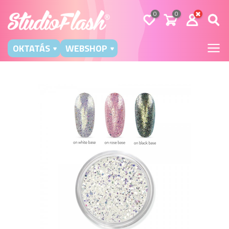
0
0
OKTATÁS
WEBSHOP