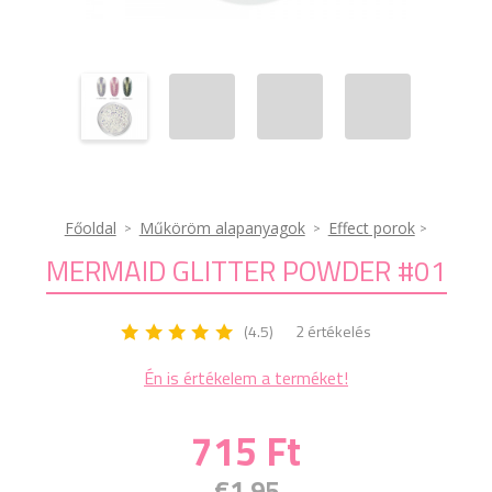
Főoldal
Műköröm alapanyagok
Effect porok
MERMAID GLITTER POWDER #01
(4.5)
2 értékelés
Én is értékelem a terméket!
715 Ft
€1.95