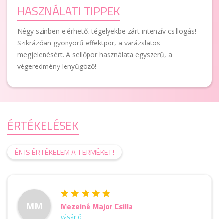
HASZNÁLATI TIPPEK
Négy színben elérhető, tégelyekbe zárt intenzív csillogás!
Szikrázóan gyönyörű effektpor, a varázslatos
megjelenésért. A sellőpor használata egyszerű, a
végeredmény lenyűgöző!
ÉRTÉKELÉSEK
ÉN IS ÉRTÉKELEM A TERMÉKET!
MM
Mezeiné Major Csilla
vásárló