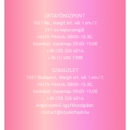
OKTATÓKÖZPONT
1027 Bp., Margit krt. 48. 1.em./7.
(11-es kapucsengő)
Hétfő-Péntek: 08:00-15:30,
Szombat-Vasárnap: 09:00-15:00
+36 (70) 326 4014
+36 (1) 400 7398
SZAKÜZLET
1027 Budapest, Margit krt. 48. 1.em./7.
Hétfő-Péntek: 08:00-15:30,
Szombat-Vasárnap: 09:00-15:00
+36 (70) 326 4014
Angol nyelvű ügyfélszolgálat:
contact@studioflash.hu