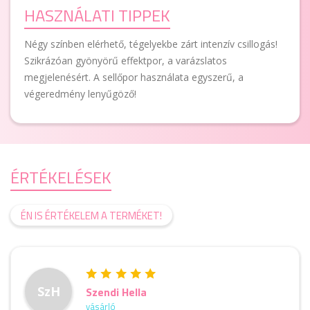
HASZNÁLATI TIPPEK
Négy színben elérhető, tégelyekbe zárt intenzív csillogás!
Szikrázóan gyönyörű effektpor, a varázslatos
megjelenésért. A sellőpor használata egyszerű, a
végeredmény lenyűgöző!
ÉRTÉKELÉSEK
ÉN IS ÉRTÉKELEM A TERMÉKET!
SzH
Szendi Hella
vásárló