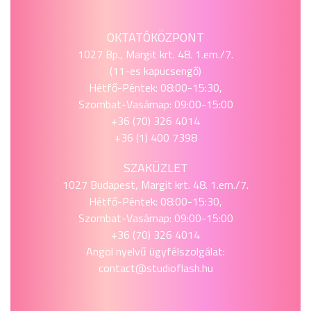
OKTATÓKÖZPONT
1027 Bp., Margit krt. 48. 1.em./7.
(11-es kapucsengő)
Hétfő-Péntek: 08:00-15:30,
Szombat-Vasárnap: 09:00-15:00
+36 (70) 326 4014
+36 (1) 400 7398
SZAKÜZLET
1027 Budapest, Margit krt. 48. 1.em./7.
Hétfő-Péntek: 08:00-15:30,
Szombat-Vasárnap: 09:00-15:00
+36 (70) 326 4014
Angol nyelvű ügyfélszolgálat:
contact@studioflash.hu