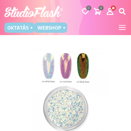
0
0
OKTATÁS
WEBSHOP