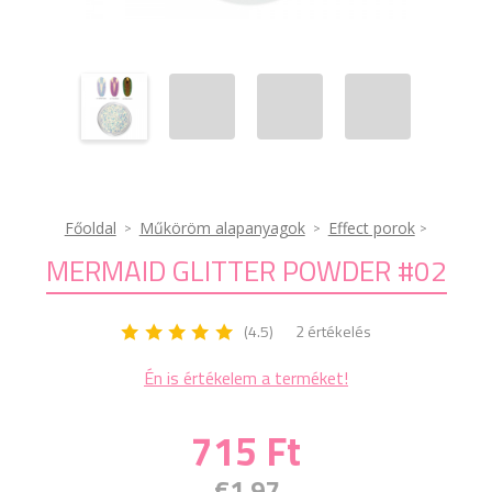
Főoldal
Műköröm alapanyagok
Effect porok
MERMAID GLITTER POWDER #02
(4.5)
2 értékelés
Én is értékelem a terméket!
715 Ft
€1.97