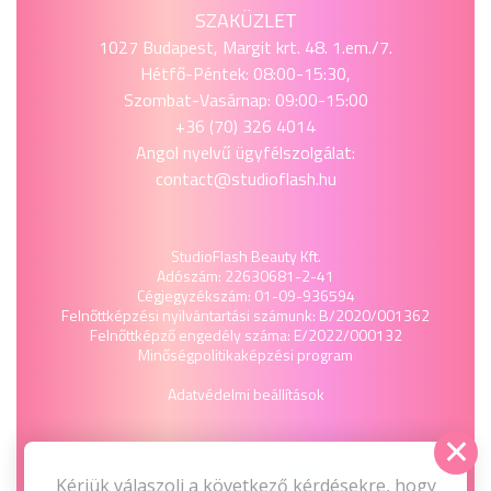
SZAKÜZLET
1027 Budapest, Margit krt. 48. 1.em./7.
Hétfő-Péntek: 08:00-15:30,
Szombat-Vasárnap: 09:00-15:00
+36 (70) 326 4014
Angol nyelvű ügyfélszolgálat:
contact@studioflash.hu
StudioFlash Beauty Kft.
Adószám: 22630681-2-41
Cégjegyzékszám: 01-09-936594
Felnőttképzési nyilvántartási számunk: B/2020/001362
Felnőttképző engedély száma: E/2022/000132
Minőségpolitika
képzési program
Adatvédelmi beállítások
Kérjük válaszolj a következő kérdésekre, hogy