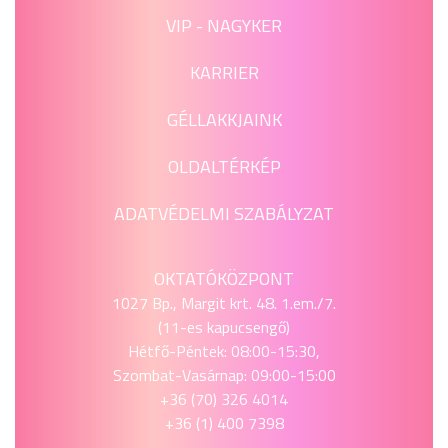
VIP - NAGYKER
KARRIER
GÉLLAKKJAINK
OLDALTÉRKÉP
ADATVÉDELMI SZABÁLYZAT
OKTATÓKÖZPONT
1027 Bp., Margit krt. 48. 1.em./7.
(11-es kapucsengő)
Hétfő-Péntek: 08:00-15:30,
Szombat-Vasárnap: 09:00-15:00
+36 (70) 326 4014
+36 (1) 400 7398