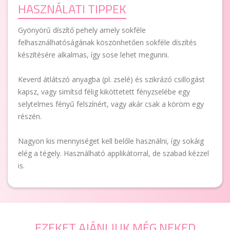
HASZNÁLATI TIPPEK
Gyönyörű díszítő pehely amely sokféle
felhasználhatóságának köszönhetően sokféle díszítés
készítésére alkalmas, így sose lehet megunni.
Keverd átlátszó anyagba (pl. zselé) és szikrázó csillogást
kapsz, vagy simítsd félig kiköttetett fényzselébe egy
selytelmes fényű felszínért, vagy akár csak a köröm egy
részén.
Nagyon kis mennyiséget kell belőle használni, így sokáig
elég a tégely. Használható applikátorral, de szabad kézzel
is.
EZEKET AJÁNLJUK MÉG NEKED