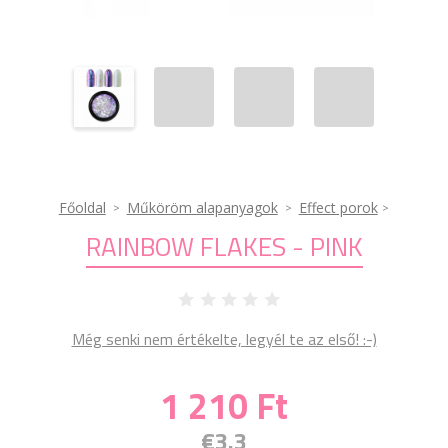
Főoldal
Műköröm alapanyagok
Effect porok
RAINBOW FLAKES - PINK
Még senki nem értékelte, legyél te az első! :-)
1 210 Ft
€3.3