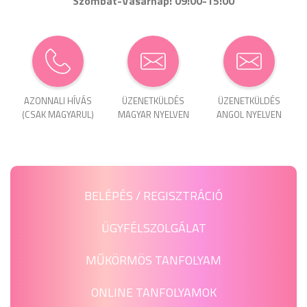
Szombat-Vasárnap: 09:00-15:00
AZONNALI HÍVÁS
ÜZENET­KÜLDÉS
ÜZENET­KÜLDÉS
(CSAK MAGYARUL)
MAGYAR NYELVEN
ANGOL NYELVEN
BELÉPÉS / REGISZTRÁCIÓ
ÜGYFÉLSZOLGÁLAT
MŰKÖRMÖS TANFOLYAM
ONLINE TANFOLYAMOK