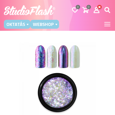
0
0
OKTATÁS
WEBSHOP