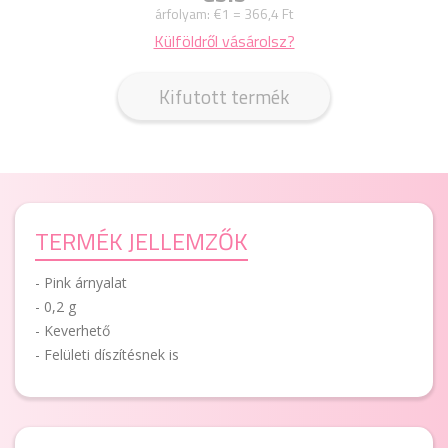
árfolyam:
€1 = 366,4 Ft
Külföldről vásárolsz?
Kifutott termék
TERMÉK JELLEMZŐK
- Pink árnyalat
- 0,2 g
- Keverhető
- Felületi díszítésnek is