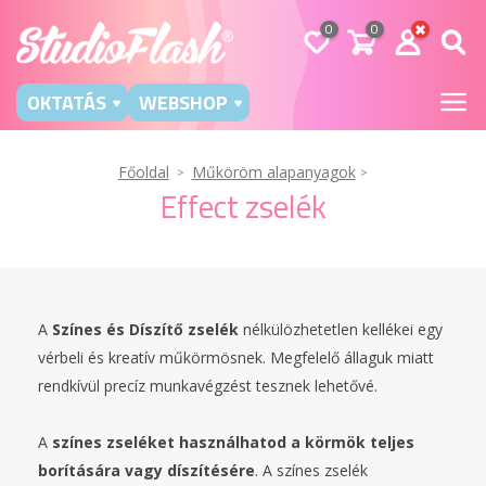
0
0
OKTATÁS
WEBSHOP
Főoldal
Műköröm alapanyagok
Effect zselék
A
Színes és Díszítő zselék
nélkülözhetetlen kellékei egy
vérbeli és kreatív műkörmösnek. Megfelelő állaguk miatt
rendkívül precíz munkavégzést tesznek lehetővé.
A
színes zseléket használhatod a körmök teljes
borítására vagy díszítésére
. A színes zselék