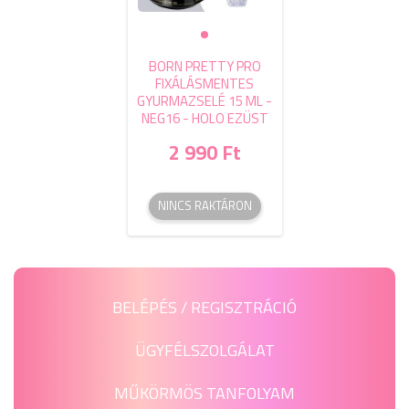
BORN PRETTY PRO
FIXÁLÁSMENTES
GYURMAZSELÉ 15 ML -
NEG16 - HOLO EZÜST
2 990 Ft
NINCS RAKTÁRON
BELÉPÉS / REGISZTRÁCIÓ
ÜGYFÉLSZOLGÁLAT
MŰKÖRMÖS TANFOLYAM