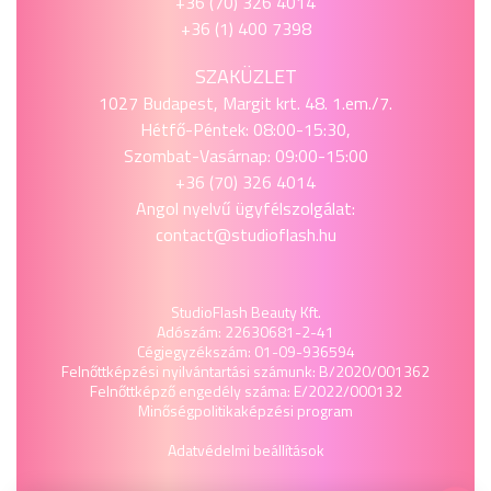
+36 (70) 326 4014
+36 (1) 400 7398
SZAKÜZLET
1027 Budapest, Margit krt. 48. 1.em./7.
Hétfő-Péntek: 08:00-15:30,
Szombat-Vasárnap: 09:00-15:00
+36 (70) 326 4014
Angol nyelvű ügyfélszolgálat:
contact@studioflash.hu
StudioFlash Beauty Kft.
Adószám: 22630681-2-41
Cégjegyzékszám: 01-09-936594
Felnőttképzési nyilvántartási számunk: B/2020/001362
Felnőttképző engedély száma: E/2022/000132
Minőségpolitika
képzési program
Adatvédelmi beállítások