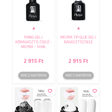
FIXING GEL I.
MOYRA TIP GLUE GEL I.
KŐRAGASZTÓ ZSELÉ -
RAGASZTÓZSELÉ
MOYRA - 10 ML
2 915 Ft
2 915 Ft
NINCS RAKTÁRON
NINCS RAKTÁRON