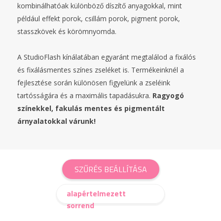
kombinálhatóak különböző díszítő anyagokkal, mint
például effekt porok, csillám porok, pigment porok,
stasszkövek és körömnyomda.
A StudioFlash kínálatában egyaránt megtalálod a fixálós
és fixálásmentes színes zseléket is. Termékeinknél a
fejlesztése során különösen figyelünk a zseléink
tartósságára és a maximális tapadásukra.
Ragyogó
színekkel, fakulás mentes és pigmentált
árnyalatokkal várunk!
SZŰRÉS BEÁLLÍTÁSA
alapértelmezett
sorrend