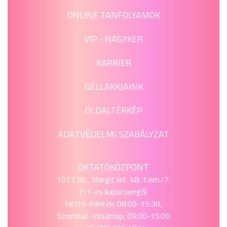
ONLINE TANFOLYAMOK
VIP - NAGYKER
KARRIER
GÉLLAKKJAINK
OLDALTÉRKÉP
ADATVÉDELMI SZABÁLYZAT
OKTATÓKÖZPONT
1027 Bp., Margit krt. 48. 1.em./7.
(11-es kapucsengő)
Hétfő-Péntek: 08:00-15:30,
Szombat-Vasárnap: 09:00-15:00