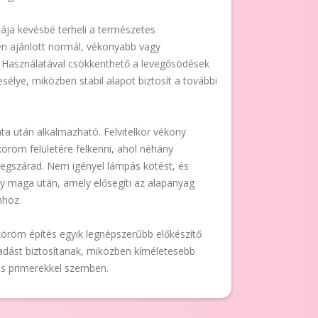
ája kevésbé terheli a természetes
n ajánlott normál, vékonyabb vagy
 Használatával csökkenthető a levegősödések
esélye, miközben stabil alapot biztosít a további
ata után alkalmazható. Felvitelkor vékony
köröm felületére felkenni, ahol néhány
egszárad. Nem igényel lámpás kötést, és
y maga után, amely elősegíti az alapanyag
mhöz.
röm építés egyik legnépszerűbb előkészítő
adást biztosítanak, miközben kíméletesebb
vas primerekkel szemben.