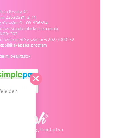
lash Beauty Kft.
ám: 22630681-2-41
yzékszám: 01-09-936594
képzési nyilvántartási számunk:
0/001362
tképző engedély száma: E/2022/000132
politika
képzési program
elmi beállítások
felelően
2026 © Minden jog fenntartva