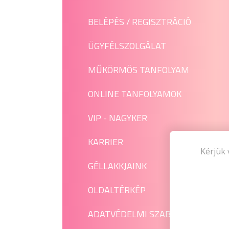
BELÉPÉS / REGISZTRÁCIÓ
ÜGYFÉLSZOLGÁLAT
MŰKÖRMÖS TANFOLYAM
ONLINE TANFOLYAMOK
VIP - NAGYKER
KARRIER
Kérjük 
GÉLLAKKJAINK
OLDALTÉRKÉP
ADATVÉDELMI SZABÁLYZAT