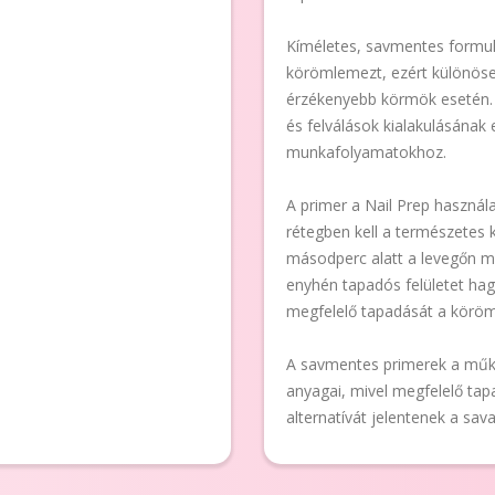
Kíméletes, savmentes formul
körömlemezt, ezért különöse
érzékenyebb körmök esetén.
és felválások kialakulásának 
munkafolyamatokhoz.
A primer a Nail Prep használ
rétegben kell a természetes 
másodperc alatt a levegőn m
enyhén tapadós felületet hag
megfelelő tapadását a körö
A savmentes primerek a műkö
anyagai, mivel megfelelő tap
alternatívát jelentenek a sa