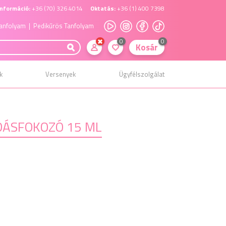
nformáció:
+36 (70) 326 4014
Oktatás:
+36 (1) 400 7398
anfolyam
| Pedikűrös Tanfolyam
0
0
Kosár
k
Versenyek
Ügyfélszolgálat
ADÁSFOKOZÓ 15 ML