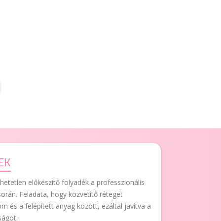
EK
etetlen előkészítő folyadék a professzionális
orán. Feladata, hogy közvetítő réteget
és a felépített anyag között, ezáltal javítva a
ságot.