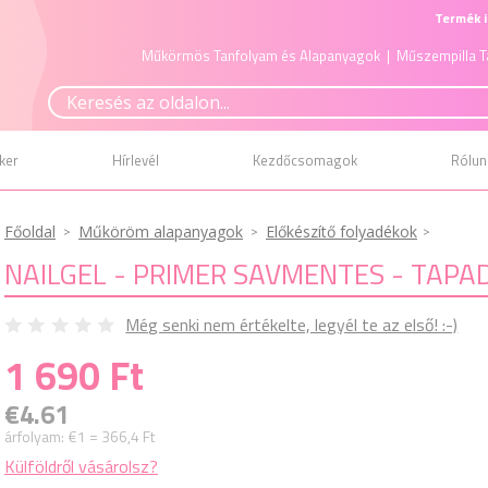
Termék i
Műkörmös Tanfolyam és Alapanyagok
| Műszempilla T
ker
Hírlevél
Kezdőcsomagok
Rólun
Főoldal
Műköröm alapanyagok
Előkészítő folyadékok
NAILGEL - PRIMER SAVMENTES - TAP
Még senki nem értékelte, legyél te az első! :-)
1 690 Ft
€4.61
árfolyam:
€1 = 366,4 Ft
Külföldről vásárolsz?