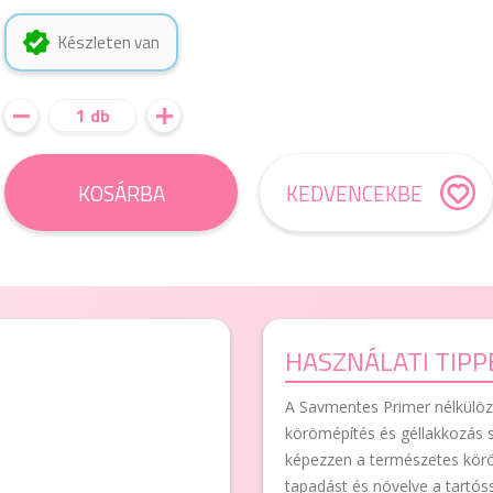
Készleten van
1 db
KOSÁRBA
KEDVENCEKBE
HASZNÁLATI TIPP
A Savmentes Primer nélkülözh
körömépítés és géllakkozás s
képezzen a természetes köröm 
tapadást és növelve a tartós