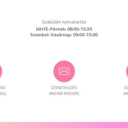
Szaküzlet nyitvatartás
Hétfő-Péntek: 08:00-15:30
Szombat-Vasárnap: 09:00-15:00
VÁS
ÜZENET­KÜLDÉS
ÜZ
RUL)
MAGYAR NYELVEN
AN