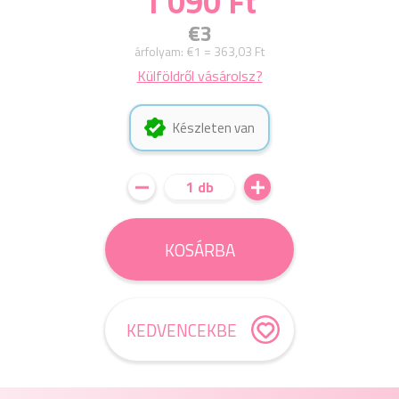
1 090 Ft
€3
árfolyam:
€1 = 363,03 Ft
Külföldről vásárolsz?
Készleten van
1 db
KOSÁRBA
KEDVENCEKBE