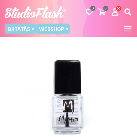
0
0
OKTATÁS
WEBSHOP