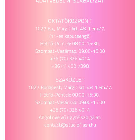
ADATVÉDELMI SZABÁLYZAT
OKTATÓKÖZPONT
1027 Bp., Margit krt. 48. 1.em./7.
(11-es kapucsengő)
Hétfő-Péntek: 08:00-15:30,
Szombat-Vasárnap: 09:00-15:00
+36 (70) 326 4014
+36 (1) 400 7398
SZAKÜZLET
1027 Budapest, Margit krt. 48. 1.em./7.
Hétfő-Péntek: 08:00-15:30,
Szombat-Vasárnap: 09:00-15:00
+36 (70) 326 4014
Angol nyelvű ügyfélszolgálat:
contact@studioflash.hu