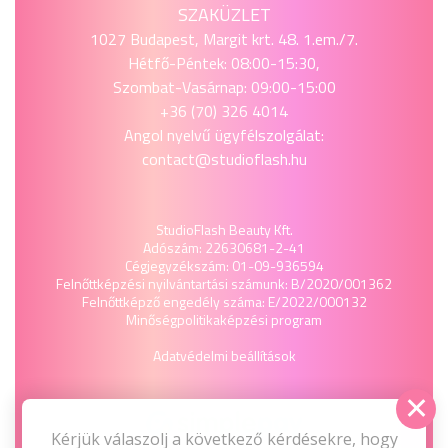
SZAKÜZLET
1027 Budapest, Margit krt. 48. 1.em./7.
Hétfő-Péntek: 08:00-15:30,
Szombat-Vasárnap: 09:00-15:00
+36 (70) 326 4014
Angol nyelvű ügyfélszolgálat:
contact@studioflash.hu
StudioFlash Beauty Kft.
Adószám: 22630681-2-41
Cégjegyzékszám: 01-09-936594
Felnőttképzési nyilvántartási számunk: B/2020/001362
Felnőttképző engedély száma: E/2022/000132
Minőségpolitika
képzési program
Adatvédelmi beállítások
Kérjük válaszolj a következő kérdésekre, hogy