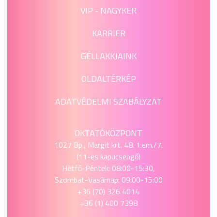
VIP - NAGYKER
KARRIER
GÉLLAKKJAINK
OLDALTÉRKÉP
ADATVÉDELMI SZABÁLYZAT
OKTATÓKÖZPONT
1027 Bp., Margit krt. 48. 1.em./7.
(11-es kapucsengő)
Hétfő-Péntek: 08:00-15:30,
Szombat-Vasárnap: 09:00-15:00
+36 (70) 326 4014
+36 (1) 400 7398