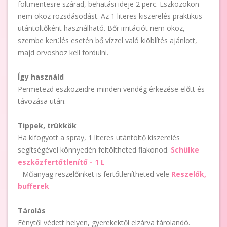
foltmentesre szárad, behatási ideje 2 perc. Eszközökön
nem okoz rozsdásodást. Az 1 literes kiszerelés praktikus
utántöltőként használható. Bőr irritációt nem okoz,
szembe kerülés esetén bő vízzel való kiöblítés ajánlott,
majd orvoshoz kell fordulni.
Így használd
Permetezd eszközeidre minden vendég érkezése előtt és
távozása után.
Tippek, trükkök
Ha kifogyott a spray, 1 literes utántöltő kiszerelés
segítségével könnyedén feltöltheted flakonod.
Schülke
eszközfertőtlenítő - 1 L
- Műanyag reszelőinket is fertőtlenítheted vele
Reszelők,
bufferek
Tárolás
Fénytől védett helyen, gyerekektől elzárva tárolandó.