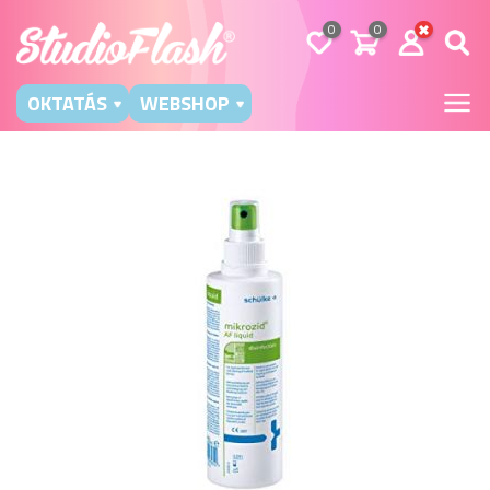
0
0
OKTATÁS
WEBSHOP