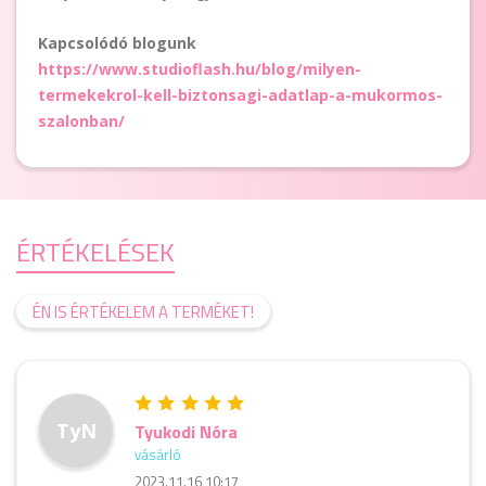
Kapcsolódó blogunk
https://www.studioflash.hu/blog/milyen-
termekekrol-kell-biztonsagi-adatlap-a-mukormos-
szalonban/
ÉRTÉKELÉSEK
ÉN IS ÉRTÉKELEM A TERMÉKET!
TyN
Tyukodi Nóra
vásárló
2023.11.16 10:17