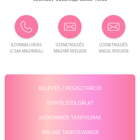
AZONNALI HÍVÁS
ÜZENET­KÜLDÉS
ÜZENET­KÜLDÉS
(CSAK MAGYARUL)
MAGYAR NYELVEN
ANGOL NYELVEN
BELÉPÉS / REGISZTRÁCIÓ
ÜGYFÉLSZOLGÁLAT
MŰKÖRMÖS TANFOLYAM
ONLINE TANFOLYAMOK