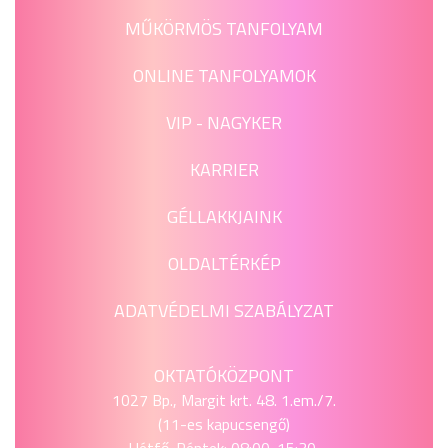
MŰKÖRMÖS TANFOLYAM
ONLINE TANFOLYAMOK
VIP - NAGYKER
KARRIER
GÉLLAKKJAINK
OLDALTÉRKÉP
ADATVÉDELMI SZABÁLYZAT
OKTATÓKÖZPONT
1027 Bp., Margit krt. 48. 1.em./7.
(11-es kapucsengő)