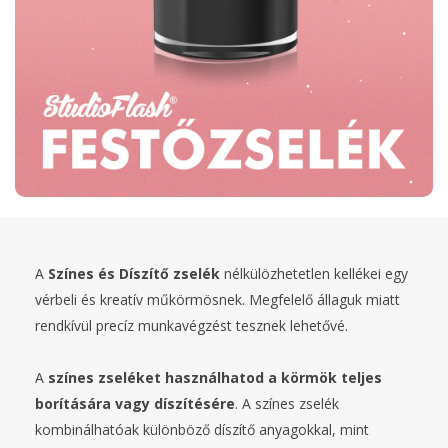
A
Színes és Díszítő zselék
nélkülözhetetlen kellékei egy
vérbeli és kreatív műkörmösnek. Megfelelő állaguk miatt
rendkívül precíz munkavégzést tesznek lehetővé.
A
színes zseléket használhatod a körmök teljes
borítására vagy díszítésére
. A színes zselék
kombinálhatóak különböző díszítő anyagokkal, mint