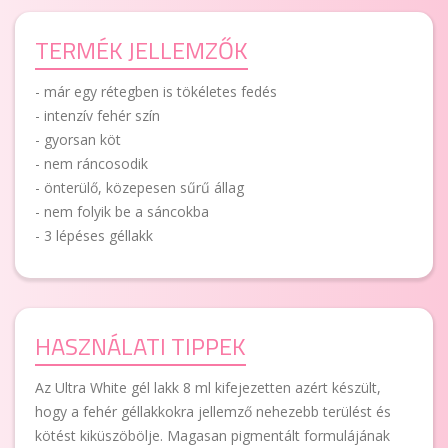
TERMÉK JELLEMZŐK
- már egy rétegben is tökéletes fedés
- intenzív fehér szín
- gyorsan köt
- nem ráncosodik
- önterülő, közepesen sűrű állag
- nem folyik be a sáncokba
- 3 lépéses géllakk
HASZNÁLATI TIPPEK
Az Ultra White gél lakk 8 ml kifejezetten azért készült,
hogy a fehér géllakkokra jellemző nehezebb terülést és
kötést kiküszöbölje. Magasan pigmentált formulájának