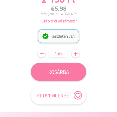
€5.98
árfolyam:
€1 = 366,4 Ft
Külföldről vásárolsz?
Készleten van
1 db
KOSÁRBA
KEDVENCEKBE