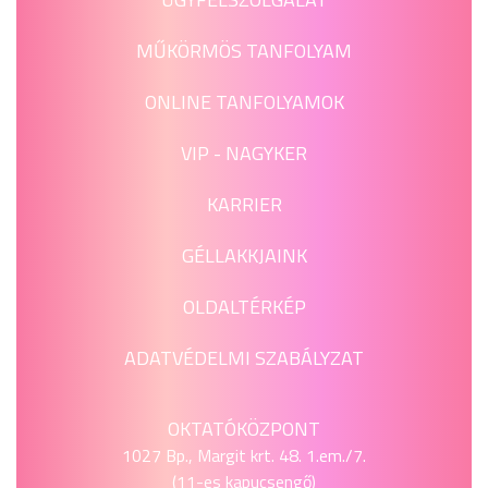
MŰKÖRMÖS TANFOLYAM
ONLINE TANFOLYAMOK
VIP - NAGYKER
KARRIER
GÉLLAKKJAINK
OLDALTÉRKÉP
ADATVÉDELMI SZABÁLYZAT
OKTATÓKÖZPONT
1027 Bp., Margit krt. 48. 1.em./7.
(11-es kapucsengő)