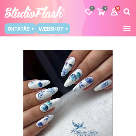
0
0
OKTATÁS
WEBSHOP