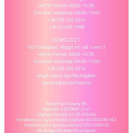
Hétfő-Péntek: 08:00-15:30,
Szombat-Vasárnap: 09:00-15:00
+36 (70) 326 4014
+36 (1) 400 7398
SZAKÜZLET
1027 Budapest, Margit krt. 48. 1.em./7.
Hétfő-Péntek: 08:00-15:30,
Szombat-Vasárnap: 09:00-15:00
+36 (70) 326 4014
Angol nyelvű ügyfélszolgálat:
contact@studioflash.hu
StudioFlash Beauty Kft.
Adószám: 22630681-2-41
Cégjegyzékszám: 01-09-936594
Felnőttképzési nyilvántartási számunk: B/2020/001362
Felnőttképző engedély száma: E/2022/000132
Minőségpolitika
képzési program