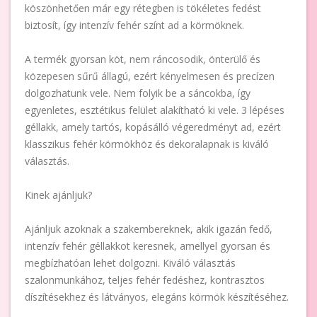
köszönhetően már egy rétegben is tökéletes fedést
biztosít, így intenzív fehér színt ad a körmöknek.
A termék gyorsan köt, nem ráncosodik, önterülő és
közepesen sűrű állagú, ezért kényelmesen és precízen
dolgozhatunk vele. Nem folyik be a sáncokba, így
egyenletes, esztétikus felület alakítható ki vele. 3 lépéses
géllakk, amely tartós, kopásálló végeredményt ad, ezért
klasszikus fehér körmökhöz és dekoralapnak is kiváló
választás.
Kinek ajánljuk?
Ajánljuk azoknak a szakembereknek, akik igazán fedő,
intenzív fehér géllakkot keresnek, amellyel gyorsan és
megbízhatóan lehet dolgozni. Kiváló választás
szalonmunkához, teljes fehér fedéshez, kontrasztos
díszítésekhez és látványos, elegáns körmök készítéséhez.