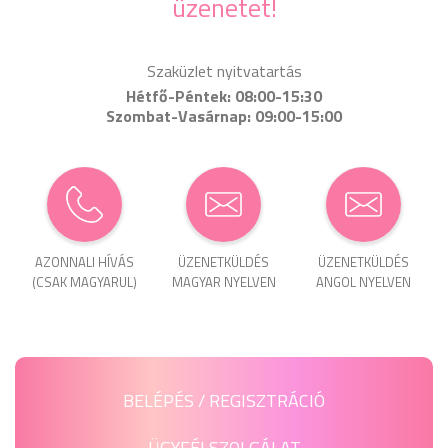
üzenetet!
Szaküzlet nyitvatartás
Hétfő-Péntek: 08:00-15:30
Szombat-Vasárnap: 09:00-15:00
AZONNALI HÍVÁS
ÜZENET­KÜLDÉS
ÜZENET­KÜLDÉS
(CSAK MAGYARUL)
MAGYAR NYELVEN
ANGOL NYELVEN
BELÉPÉS / REGISZTRÁCIÓ
ÜGYFÉLSZOLGÁLAT