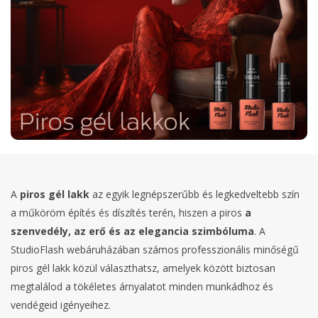
A
piros gél lakk
az egyik legnépszerűbb és legkedveltebb szín
a műköröm építés és díszítés terén, hiszen a piros
a
szenvedély, az erő és az elegancia szimbóluma
. A
StudioFlash webáruházában számos professzionális minőségű
piros gél lakk közül választhatsz, amelyek között biztosan
megtalálod a tökéletes árnyalatot minden munkádhoz és
vendégeid igényeihez.