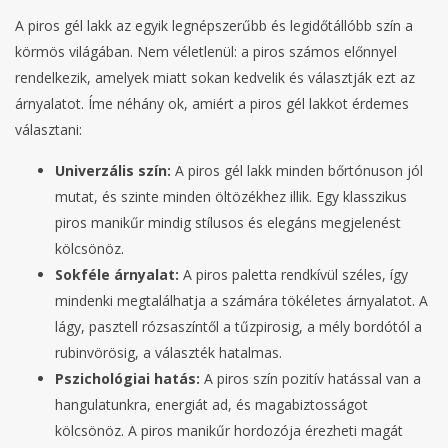
A piros gél lakk az egyik legnépszerűbb és legidőtállóbb szín a
körmös világában. Nem véletlenül: a piros számos előnnyel
rendelkezik, amelyek miatt sokan kedvelik és választják ezt az
árnyalatot. Íme néhány ok, amiért a piros gél lakkot érdemes
választani:
Univerzális szín:
A piros gél lakk minden bőrtónuson jól
mutat, és szinte minden öltözékhez illik. Egy klasszikus
piros manikűr mindig stílusos és elegáns megjelenést
kölcsönöz.
Sokféle árnyalat:
A piros paletta rendkívül széles, így
mindenki megtalálhatja a számára tökéletes árnyalatot. A
lágy, pasztell rózsaszíntől a tűzpirosig, a mély bordótól a
rubinvörösig, a választék hatalmas.
Pszichológiai hatás:
A piros szín pozitív hatással van a
hangulatunkra, energiát ad, és magabiztosságot
kölcsönöz. A piros manikűr hordozója érezheti magát