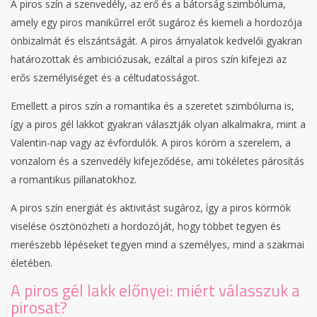
A piros szín a szenvedély, az erő és a bátorság szimbóluma,
amely egy piros manikűrrel erőt sugároz és kiemeli a hordozója
önbizalmát és elszántságát. A piros árnyalatok kedvelői gyakran
határozottak és ambiciózusak, ezáltal a piros szín kifejezi az
erős személyiséget és a céltudatosságot.
Emellett a piros szín a romantika és a szeretet szimbóluma is,
így a piros gél lakkot gyakran választják olyan alkalmakra, mint a
Valentin-nap vagy az évfordulók. A piros köröm a szerelem, a
vonzalom és a szenvedély kifejeződése, ami tökéletes párosítás
a romantikus pillanatokhoz.
A piros szín energiát és aktivitást sugároz, így a piros körmök
viselése ösztönözheti a hordozóját, hogy többet tegyen és
merészebb lépéseket tegyen mind a személyes, mind a szakmai
életében.
A piros gél lakk előnyei: miért válasszuk a
pirosat?