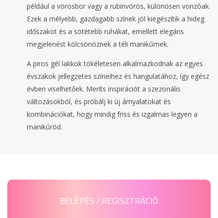
például a vörösbor vagy a rubinvörös, különösen vonzóak.
Ezek a mélyebb, gazdagabb színek jól kiegészítik a hideg
időszakot és a sötétebb ruhákat, emellett elegáns
megjelenést kölcsönöznek a téli manikűrnek.
A piros gél lakkok tökéletesen alkalmazkodnak az egyes
évszakok jellegzetes színeihez és hangulatához, így egész
évben viselhetőek. Meríts inspirációt a szezonális
változásokból, és próbálj ki új árnyalatokat és
kombinációkat, hogy mindig friss és izgalmas legyen a
manikűröd.
BELÉPÉS / REGISZTRÁCIÓ