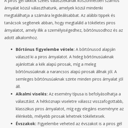
A piros gél lakkok széles választékának köszönhetően számos
árnyalat közül választhatunk, amelyek közül mindenki
megtalálhatja a számára legideálisabbat. Az alábbi tippek és
tanácsok segítenek abban, hogy megtaláld a tökéletes piros
árnyalatot, amely illik a személyiségedhez, bőrtónusodhoz és az
adott alkalomhoz.
Bőrtónus figyelembe vétele:
A bőrtónusod alapján
válaszd ki a piros árnyalatot. A hideg bőrtónusúaknak
ajánlottak a kék alapú pirosak, míg a meleg
bőrtónusúaknak a narancsos alapú pirosak állnak jól. A
semleges bőrtónusúaknak szinte minden piros árnyalat jól
áll.
Alkalmi viselés:
Az esemény típusa is befolyásolhatja a
választást. A hétköznapi viseletre válassz visszafogottabb,
klasszikus piros árnyalatot, míg egy elegáns eseményre az
élénkebb, mélyebb pirosak lehetnek tökéletesek.
Évszakok:
Figyelembe veheted az évszakot is a piros gél