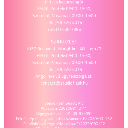
(11-es kapucsengő)
Hétfő-Péntek: 08:00-15:30,
Szombat-Vasárnap: 09:00-15:00
+36 (70) 326 4014
+36 (1) 400 7398
SZAKÜZLET
1027 Budapest, Margit krt. 48. 1.em./7.
Hétfő-Péntek: 08:00-15:30,
Szombat-Vasárnap: 09:00-15:00
+36 (70) 326 4014
Angol nyelvű ügyfélszolgálat:
contact@studioflash.hu
StudioFlash Beauty Kft.
Adószám: 22630681-2-41
Cégjegyzékszám: 01-09-936594
Felnőttképzési nyilvántartási számunk: B/2020/001362
Felnőttképző engedély száma: E/2022/000132