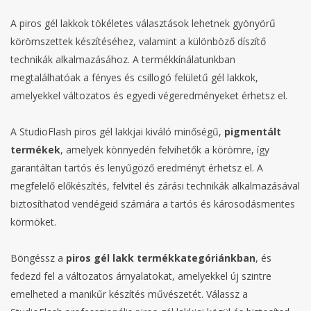
A piros gél lakkok tökéletes választások lehetnek gyönyörű
körömszettek készítéséhez, valamint a különböző díszítő
technikák alkalmazásához. A termékkínálatunkban
megtalálhatóak a fényes és csillogó felületű gél lakkok,
amelyekkel változatos és egyedi végeredményeket érhetsz el.
A StudioFlash piros gél lakkjai kiváló minőségű,
pigmentált
termékek
, amelyek könnyedén felvihetők a körömre, így
garantáltan tartós és lenyűgöző eredményt érhetsz el. A
megfelelő előkészítés, felvitel és zárási technikák alkalmazásával
biztosíthatod vendégeid számára a tartós és károsodásmentes
körmöket.
Böngéssz a
piros gél lakk termékkategóriánkban
, és
fedezd fel a változatos árnyalatokat, amelyekkel új szintre
emelheted a manikűr készítés művészetét. Válassz a