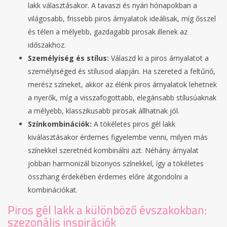
lakk választásakor. A tavaszi és nyári hónapokban a
világosabb, frissebb piros árnyalatok ideálisak, míg ősszel
és télen a mélyebb, gazdagabb pirosak illenek az
időszakhoz.
Személyiség és stílus:
Válaszd ki a piros árnyalatot a
személyiséged és stílusod alapján. Ha szereted a feltűnő,
merész színeket, akkor az élénk piros árnyalatok lehetnek
a nyerők, míg a visszafogottabb, elegánsabb stílusúaknak
a mélyebb, klasszikusabb pirosak állhatnak jól.
Színkombinációk:
A tökéletes piros gél lakk
kiválasztásakor érdemes figyelembe venni, milyen más
színekkel szeretnéd kombinálni azt. Néhány árnyalat
jobban harmonizál bizonyos színekkel, így a tökéletes
összhang érdekében érdemes előre átgondolni a
kombinációkat.
Piros gél lakk a különböző évszakokban:
szezonális inspirációk