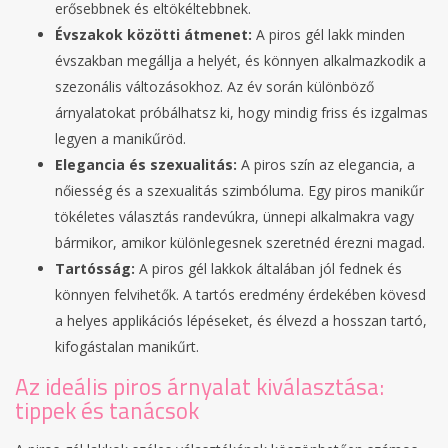
erősebbnek és eltökéltebbnek.
Évszakok közötti átmenet:
A piros gél lakk minden
évszakban megállja a helyét, és könnyen alkalmazkodik a
szezonális változásokhoz. Az év során különböző
árnyalatokat próbálhatsz ki, hogy mindig friss és izgalmas
legyen a manikűröd.
Elegancia és szexualitás:
A piros szín az elegancia, a
nőiesség és a szexualitás szimbóluma. Egy piros manikűr
tökéletes választás randevúkra, ünnepi alkalmakra vagy
bármikor, amikor különlegesnek szeretnéd érezni magad.
Tartósság:
A piros gél lakkok általában jól fednek és
könnyen felvihetők. A tartós eredmény érdekében kövesd
a helyes applikációs lépéseket, és élvezd a hosszan tartó,
kifogástalan manikűrt.
Az ideális piros árnyalat kiválasztása:
tippek és tanácsok