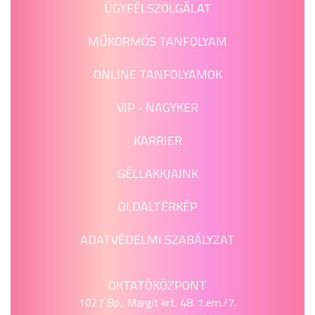
ÜGYFÉLSZOLGÁLAT
MŰKÖRMÖS TANFOLYAM
ONLINE TANFOLYAMOK
VIP - NAGYKER
KARRIER
GÉLLAKKJAINK
OLDALTÉRKÉP
ADATVÉDELMI SZABÁLYZAT
OKTATÓKÖZPONT
1027 Bp., Margit krt. 48. 1.em./7.