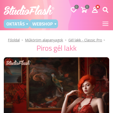
0
0
OKTATÁS
WEBSHOP
Főoldal
Műköröm alapanyagok
Gél lakk - Classic Pro
Piros gél lakk