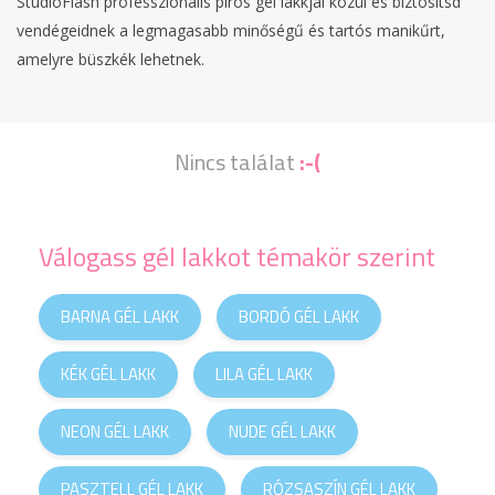
StudioFlash professzionális piros gél lakkjai közül és biztosítsd
vendégeidnek a legmagasabb minőségű és tartós manikűrt,
amelyre büszkék lehetnek.
Nincs találat
:-(
Válogass gél lakkot témakör szerint
BARNA GÉL LAKK
BORDÓ GÉL LAKK
KÉK GÉL LAKK
LILA GÉL LAKK
NEON GÉL LAKK
NUDE GÉL LAKK
PASZTELL GÉL LAKK
RÓZSASZÍN GÉL LAKK