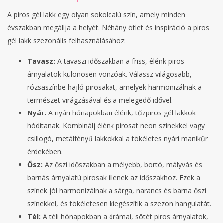
A piros gél lakk egy olyan sokoldalú szín, amely minden
évszakban megállja a helyét. Néhány ötlet és inspiráció a piros
gél lakk szezonális felhasználásához:
Tavasz:
A tavaszi időszakban a friss, élénk piros
árnyalatok különösen vonzóak. Válassz világosabb,
rózsaszínbe hajló pirosakat, amelyek harmonizálnak a
természet virágzásával és a melegedő idővel.
Nyár:
A nyári hónapokban élénk, tűzpiros gél lakkok
hódítanak. Kombinálj élénk pirosat neon színekkel vagy
csillogó, metálfényű lakkokkal a tökéletes nyári manikűr
érdekében.
Ősz:
Az őszi időszakban a mélyebb, bortó, mályvás és
barnás árnyalatú pirosak illenek az időszakhoz. Ezek a
színek jól harmonizálnak a sárga, narancs és barna őszi
színekkel, és tökéletesen kiegészítik a szezon hangulatát.
Tél:
A téli hónapokban a drámai, sötét piros árnyalatok,