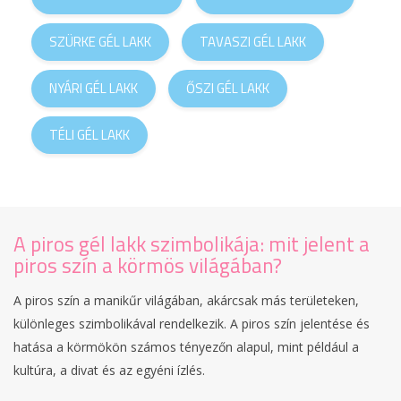
SZÜRKE GÉL LAKK
TAVASZI GÉL LAKK
NYÁRI GÉL LAKK
ŐSZI GÉL LAKK
TÉLI GÉL LAKK
A piros gél lakk szimbolikája: mit jelent a
piros szín a körmös világában?
A piros szín a manikűr világában, akárcsak más területeken,
különleges szimbolikával rendelkezik. A piros szín jelentése és
hatása a körmökön számos tényezőn alapul, mint például a
kultúra, a divat és az egyéni ízlés.