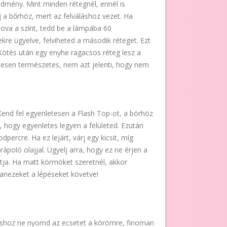
dmény. Mint minden rétegnél, ennél is
j a bőrhöz, mert az felváláshoz vezet. Ha
ova a színt, tedd be a lámpába 60
e ügyelve, felviheted a második réteget. Ezt
Kötés után egy enyhe ragacsos réteg lesz a
jesen természetes, nem azt jelenti, hogy nem
 Kend fel egyenletesen a Flash Top-ot, a börhöz
 hogy egyenletes legyen a felületed. Ezután
ercre. Ha ez lejárt, várj egy kicsit, míg
rápoló olajjal. Ügyelj arra, hogy ez ne érjen a
ja. Ha matt körmöket szeretnél, akkor
anezeket a lépéseket követve!
áshoz ne nyomd az ecsetet a körömre, finoman