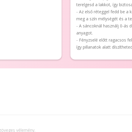
terelgesd a lakkot, így biztos
- Az első réteggel fedd be a 
meg a szín mélységét és a tel
- A sáncoknál használj 0-ás d
anyagot.
- Fényzselé előtt ragacsos fel
így pillanatok alatt díszíthet
szöveges vélemény.