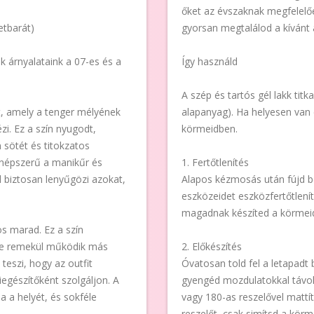
őket az évszaknak megfelelőe
etbarát)
gyorsan megtalálod a kívánt 
ék árnyalataink a 07-es és a
Így használd
A szép és tartós gél lakk titk
t, amely a tenger mélyének
alapanyag). Ha helyesen van 
zi. Ez a szín nyugodt,
körmeidben.
n sötét és titokzatos
 népszerű a manikűr és
1. Fertőtlenítés
l biztosan lenyűgözi azokat,
Alapos kézmosás után fújd be
eszközeidet eszközfertőtlenít
magadnak készíted a körmeid
os marad. Ez a szín
, de remekül működik más
2. Előkészítés
 teszi, hogy az outfit
Óvatosan told fel a letapadt 
iegészítőként szolgáljon. A
gyengéd mozdulatokkal távolít
a a helyét, és sokféle
vagy 180-as reszelővel matt
reszelőt, csak simítsd a körm