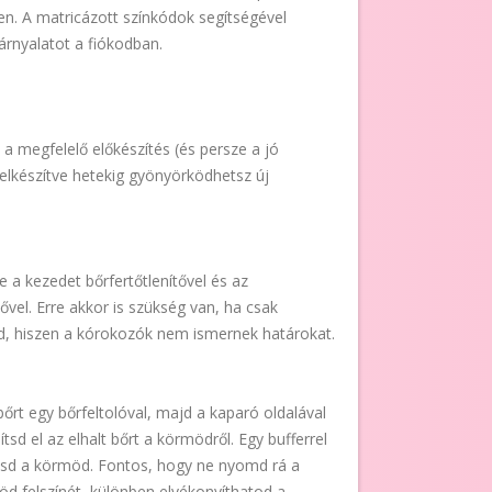
n. A matricázott színkódok segítségével
árnyalatot a fiókodban.
a a megfelelő előkészítés (és persze a jó
elkészítve hetekig gyönyörködhetsz új
 a kezedet bőrfertőtlenítővel és az
ővel. Erre akkor is szükség van, ha csak
, hiszen a kórokozók nem ismernek határokat.
bőrt egy bőrfeltolóval, majd a kaparó oldalával
sd el az elhalt bőrt a körmödről. Egy bufferrel
ítsd a körmöd. Fontos, hogy ne nyomd rá a
öd felszínét, különben elvékonyíthatod a