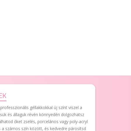
EK
rofesszionális géllakkokkal új színt viszel a
sük és állaguk révén könnyedén dolgozhatsz
nálhatod őket zselés, porcelános vagy poly-acryl
a számos szín között, és kedvedre párosítsd