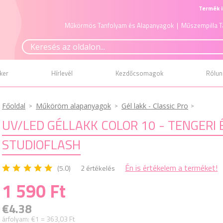
Termék i
Műkörmös Tanfolyam és Alapanyagok
| Műszempilla T
ker
Hírlevél
Kezdőcsomagok
Rólun
Főoldal
Műköröm alapanyagok
Gél lakk - Classic Pro
UV/LED GÉLLAKK COLOR 10 - TENGERI É
STUDIOFLASH
Én is értékelem a terméket!
(5.0)
2 értékelés
1 590 Ft
€4.38
árfolyam:
€1 = 363,03 Ft