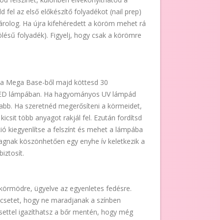
 fel az első előkészítő folyadékot (nail prep)
árolog. Ha újra kifehéredett a köröm mehet rá
ölésű folyadék). Figyelj, hogy csak a körömre
t a Mega Base-ből majd köttesd 30
ED lámpában. Ha hagyományos UV lámpád
zabb. Ha szeretnéd megerősíteni a körmeidet,
kicsit több anyagot rakjál fel. Ezután fordítsd
ió kiegyenlítse a felszínt és mehet a lámpába
agnak köszönhetően egy enyhe ív keletkezik a
iztosít.
 a körmödre, ügyelve az egyenletes fedésre.
ecsetet, hogy ne maradjanak a színben
ettel igazíthatsz a bőr mentén, hogy még