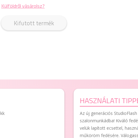
Külföldről vásárolsz?
Kifutott termék
HASZNÁLATI TIPP
akk
Az új generációs StudioFlash p
szalonmunkádba! Kiváló fedé
velük lapított ecsettel, hasz
műköröm fedésére. Válogass 