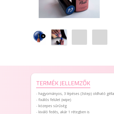
TERMÉK JELLEMZŐK
- hagyományos, 3 lépéses (3step) oldható géll
- fixálós felület (wipe)
- közepes sűrűség
- kiváló fedés, akár 1 rétegben is