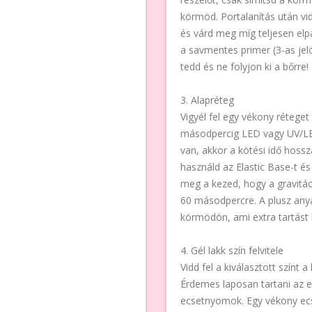
körmöd. Portalanítás után vidd
és várd meg míg teljesen elp
a savmentes primer (3-as jel
tedd és ne folyjon ki a bőrre!
3. Alapréteg
Vigyél fel egy vékony rétege
másodpercig LED vagy UV/L
van, akkor a kötési idő hoss
használd az Elastic Base-t és 
meg a kezed, hogy a gravitác
60 másodpercre. A plusz any
körmödön, ami extra tartást b
4. Gél lakk szín felvitele
Vidd fel a kiválasztott színt
Érdemes laposan tartani az 
ecsetnyomok. Egy vékony ecs