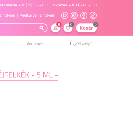
nformáció:
+36 (70) 326 4014
Oktatás:
+36 (1) 400 7398
anfolyam
| Pedikűrös Tanfolyam
0
0
Kosár
k
Versenyek
Ügyfélszolgálat
JFÉLKÉK - 5 ML -