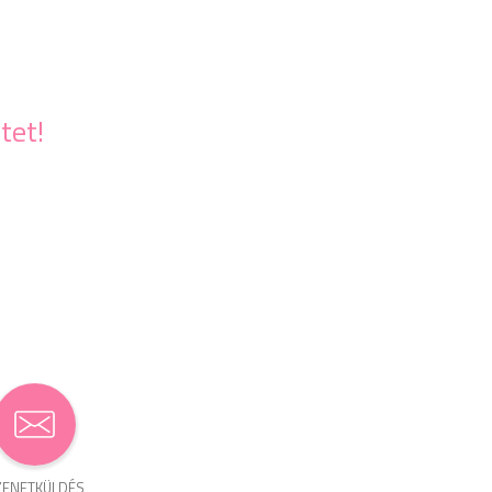
tet!
ENET­KÜLDÉS