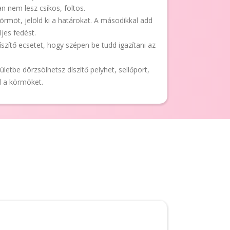
an nem lesz csíkos, foltos.
körmöt, jelöld ki a határokat. A másodikkal add
jes fedést.
íszítő ecsetet, hogy szépen be tudd igazítani az
ületbe dörzsölhetsz díszítő pelyhet, sellőport,
ed a körmöket.