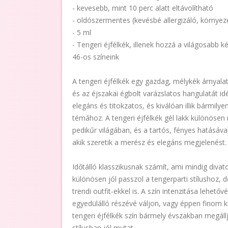
- kevesebb, mint 10 perc alatt eltávolítható
- oldószermentes (kevésbé allergizáló, környez
- 5 ml
- Tengeri éjfélkék, illenek hozzá a világosabb k
46-os színeink
A tengeri éjfélkék egy gazdag, mélykék árnyala
és az éjszakai égbolt varázslatos hangulatát idé
elegáns és titokzatos, és kiválóan illik bármilye
témához. A tengeri éjfélkék gél lakk különösen
pedikűr világában, és a tartós, fényes hatásáva
akik szeretik a merész és elegáns megjelenést.
Időtálló klasszikusnak számít, ami mindig divat
különösen jól passzol a tengerparti stílushoz
trendi outfit-ekkel is. A szín intenzitása lehetővé
egyedülálló részévé váljon, vagy éppen finom k
tengeri éjfélkék szín bármely évszakban megállj
stílusban jól mutat.