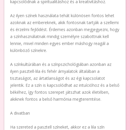
kapcsolódnak a spiritualitáshoz és a kreativitáshoz.
Az ilyen színek használata tehát különösen fontos lehet
azoknak az embereknek, akik fontosnak tartják a szellemi
és érzelmi fejlődést. Érdemes azonban megjegyezni, hogy
a színhasználatnak mindig személyre szabottnak kell
lennie, mivel minden egyes ember máshogy reagál a
különböző színekre.
A színkultúrában és a színpszichológiában azonban az
ilyen pasztell-lila és fehér árnyalatok általában a
tisztaságot, az ártatlanságot és az égi kapcsolatot
jelentik. Ez a szín is kapcsolódhat az intuícióhoz és a belső
békéhez, így fontos szerepet játszhat azok életében,
akiknek fontos a belső harmónia megteremtése.
A divatban
Ha szereted a pasztell színeket, akkor ez a lila szín