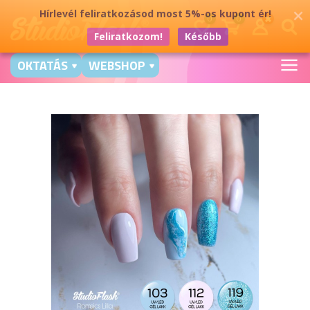
Hírlevél feliratkozásod most 5%-os kupont ér!
0
0
Feliratkozom!
Később
OKTATÁS
WEBSHOP