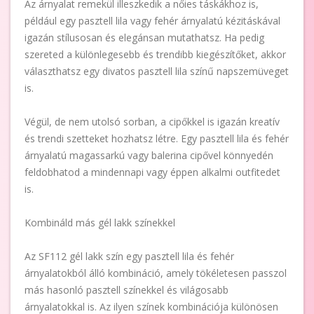
Az árnyalat remekül illeszkedik a nőies táskákhoz is,
például egy pasztell lila vagy fehér árnyalatú kézitáskával
igazán stílusosan és elegánsan mutathatsz. Ha pedig
szereted a különlegesebb és trendibb kiegészítőket, akkor
választhatsz egy divatos pasztell lila színű napszemüveget
is.
Végül, de nem utolsó sorban, a cipőkkel is igazán kreatív
és trendi szetteket hozhatsz létre. Egy pasztell lila és fehér
árnyalatú magassarkú vagy balerina cipővel könnyedén
feldobhatod a mindennapi vagy éppen alkalmi outfitedet
is.
Kombináld más gél lakk színekkel
Az SF112 gél lakk szín egy pasztell lila és fehér
árnyalatokból álló kombináció, amely tökéletesen passzol
más hasonló pasztell színekkel és világosabb
árnyalatokkal is. Az ilyen színek kombinációja különösen