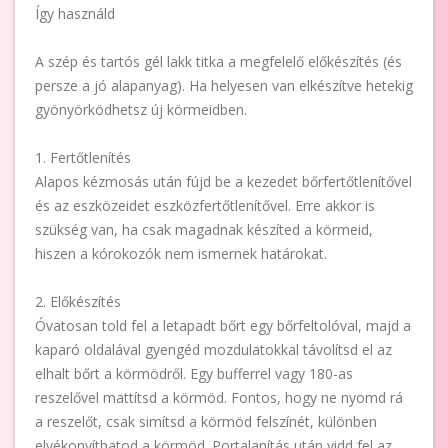
Így használd
A szép és tartós gél lakk titka a megfelelő előkészítés (és
persze a jó alapanyag). Ha helyesen van elkészítve hetekig
gyönyörködhetsz új körmeidben.
1. Fertőtlenítés
Alapos kézmosás után fújd be a kezedet bőrfertőtlenítővel
és az eszközeidet eszközfertőtlenítővel. Erre akkor is
szükség van, ha csak magadnak készíted a körmeid,
hiszen a kórokozók nem ismernek határokat.
2. Előkészítés
Óvatosan told fel a letapadt bőrt egy bőrfeltolóval, majd a
kaparó oldalával gyengéd mozdulatokkal távolítsd el az
elhalt bőrt a körmödről. Egy bufferrel vagy 180-as
reszelővel mattítsd a körmöd. Fontos, hogy ne nyomd rá
a reszelőt, csak simítsd a körmöd felszínét, különben
elvékonyíthatod a körmöd. Portalanítás után vidd fel az