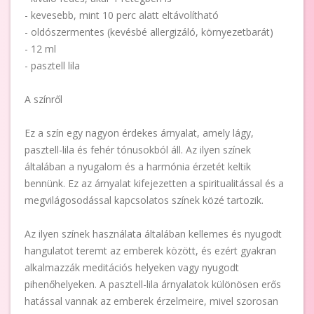
- kevesebb, mint 10 perc alatt eltávolítható
- oldószermentes (kevésbé allergizáló, környezetbarát)
- 12 ml
- pasztell lila
A színről
Ez a szín egy nagyon érdekes árnyalat, amely lágy,
pasztell-lila és fehér tónusokból áll. Az ilyen színek
általában a nyugalom és a harmónia érzetét keltik
bennünk. Ez az árnyalat kifejezetten a spiritualitással és a
megvilágosodással kapcsolatos színek közé tartozik.
Az ilyen színek használata általában kellemes és nyugodt
hangulatot teremt az emberek között, és ezért gyakran
alkalmazzák meditációs helyeken vagy nyugodt
pihenőhelyeken. A pasztell-lila árnyalatok különösen erős
hatással vannak az emberek érzelmeire, mivel szorosan