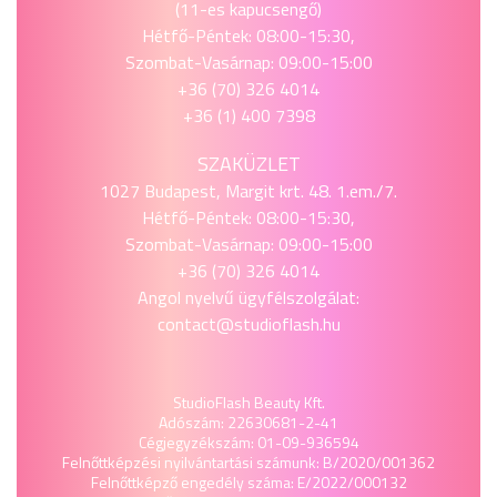
(11-es kapucsengő)
Hétfő-Péntek: 08:00-15:30,
Szombat-Vasárnap: 09:00-15:00
+36 (70) 326 4014
+36 (1) 400 7398
SZAKÜZLET
1027 Budapest, Margit krt. 48. 1.em./7.
Hétfő-Péntek: 08:00-15:30,
Szombat-Vasárnap: 09:00-15:00
+36 (70) 326 4014
Angol nyelvű ügyfélszolgálat:
contact@studioflash.hu
StudioFlash Beauty Kft.
Adószám: 22630681-2-41
Cégjegyzékszám: 01-09-936594
Felnőttképzési nyilvántartási számunk: B/2020/001362
Felnőttképző engedély száma: E/2022/000132