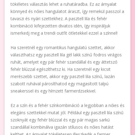
tökéletes választás lehet a ruhatáradba. Ez az árnyalat
könnyed és nőies hangulatot áraszt, így remekül passzol a
tavaszi és nyári szettekhez. A pasztell lila és fehér
kombináció kifejezetten divatos idén, így inspiráljuk
ismerkedj meg a trendi outfit ötletekkel ezzel a színnel!
Ha szeretnél egy romantikus hangulatú szettet, akkor
választhatsz egy pasztell lila gél lakk színű fodros virágos
ruhát, amelyet egy pár fehér szandállal és egy áttetsző
fehér blúzzal egészíthetsz ki. Ha szeretnél egy kicsit
merészebb szettet, akkor egy pasztell lila színű, lazán
szabott ruhával párosíthatod egy magasított talpú
sneakerssel és egy hímzett farmerdzsekivel.
Ez a szín és a fehér színkombináció a legjobban a nőies és
elegáns szettekkel mutat jól. Például egy pasztell lila színű
szoknyát egy fehér blúzzal és egy pár magas sarkú
szandállal kombinálva igazán stílusos és nőies hatást
kelthet. Az árnyalat tökéletesen illeszkedik a farmer