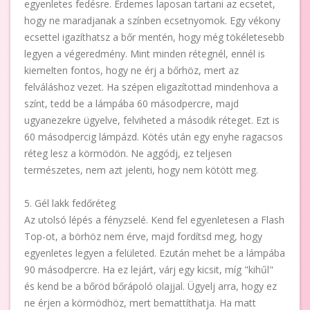
egyenletes fedésre. Érdemes laposan tartani az ecsetet,
hogy ne maradjanak a színben ecsetnyomok. Egy vékony
ecsettel igazíthatsz a bőr mentén, hogy még tökéletesebb
legyen a végeredmény. Mint minden rétegnél, ennél is
kiemelten fontos, hogy ne érj a bőrhöz, mert az
felváláshoz vezet. Ha szépen eligazítottad mindenhova a
színt, tedd be a lámpába 60 másodpercre, majd
ugyanezekre ügyelve, felviheted a második réteget. Ezt is
60 másodpercig lámpázd. Kötés után egy enyhe ragacsos
réteg lesz a körmödön. Ne aggódj, ez teljesen
természetes, nem azt jelenti, hogy nem kötött meg.
5. Gél lakk fedőréteg
Az utolsó lépés a fényzselé. Kend fel egyenletesen a Flash
Top-ot, a börhöz nem érve, majd fordítsd meg, hogy
egyenletes legyen a felületed. Ezután mehet be a lámpába
90 másodpercre. Ha ez lejárt, várj egy kicsit, míg "kihűl"
és kend be a bőröd bőrápoló olajjal. Ügyelj arra, hogy ez
ne érjen a körmödhöz, mert bemattíthatja. Ha matt