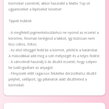
körmöket szeretnél, akkor használd a Matte Top-ot
ugyanezeket a lépéseket követve!
Tippek trükkök
- A megfelelő pigmenteloszláshoz ne nyomd az ecsetet a
körömre, finoman terelgesd a lakkot, így biztosan nem
lesz csíkos, foltos.
- Az első réteggel fedd be a körmöt, jelöld ki a határokat.
A másodikkal add meg a szín mélységét és a teljes fedést.
- A sáncoknál használj 0-ás díszítő ecsetet, hogy szépen
be tudd igazítani az anyagot.
- Fényzselé előtt ragacsos felületbe dörzsölhetsz díszítő
pelyhet, sellőport, így pillanatok alatt díszítheted a
körmöket.