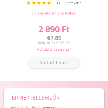
(5.0)
1 értékelés
Én is értékelem a terméket!
2 890 Ft
€7.89
árfolyam:
€1 = 366,4 Ft
Külföldről vásárolsz?
Kifutott termék
TERMÉK JELLEMZŐK
- kiváló fedés, akár 1 rétegben is