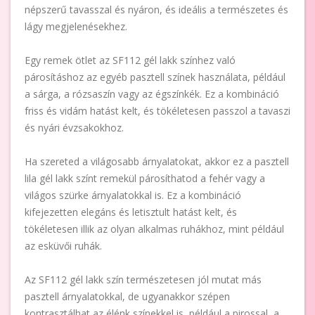
népszerű tavasszal és nyáron, és ideális a természetes és
lágy megjelenésekhez.
Egy remek ötlet az SF112 gél lakk színhez való
párosításhoz az egyéb pasztell színek használata, például
a sárga, a rózsaszín vagy az égszínkék. Ez a kombináció
friss és vidám hatást kelt, és tökéletesen passzol a tavaszi
és nyári évzsakokhoz.
Ha szereted a világosabb árnyalatokat, akkor ez a pasztell
lila gél lakk színt remekül párosíthatod a fehér vagy a
világos szürke árnyalatokkal is. Ez a kombináció
kifejezetten elegáns és letisztult hatást kelt, és
tökéletesen illik az olyan alkalmas ruhákhoz, mint például
az esküvői ruhák.
Az SF112 gél lakk szín természetesen jól mutat más
pasztell árnyalatokkal, de ugyanakkor szépen
kontrasztálhat az élénk színekkel is, például a pirossal, a