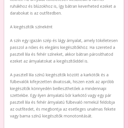
ruhákhoz és blúzokhoz is, így bátran keverheted ezeket a
darabokat is az outfitedben.
A kiegészítők színeként
A szín egy igazán szép és lágy árnyalat, amely tökéletesen
passzol a nőies és elegáns kiegészítőkhöz. Ha szereted a
pasztell lila és fehér színeket, akkor bátran párosíthatod
ezeket az árnyalatokat a kiegészítőiddel is.
A pasztell lila színű kiegészítők között a karkötők és a
fülbevalók kifejezetten divatosak, hiszen ezek az apróbb
kiegészítők könnyedén beilleszthetőek a mindennapi
szettekbe. Egy ilyen árnyalatú bőr karkötő vagy egy pár
pasztell lila és fehér árnyalatú fülbevaló remekül feldobja
az outfitedet, és megbontja az esetleges unalmas fekete
vagy barna színű kiegészítők monotonitását.