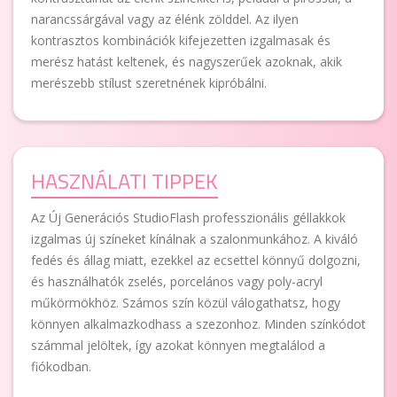
narancssárgával vagy az élénk zölddel. Az ilyen
kontrasztos kombinációk kifejezetten izgalmasak és
merész hatást keltenek, és nagyszerűek azoknak, akik
merészebb stílust szeretnének kipróbálni.
HASZNÁLATI TIPPEK
Az Új Generációs StudioFlash professzionális géllakkok
izgalmas új színeket kínálnak a szalonmunkához. A kiváló
fedés és állag miatt, ezekkel az ecsettel könnyű dolgozni,
és használhatók zselés, porcelános vagy poly-acryl
műkörmökhöz. Számos szín közül válogathatsz, hogy
könnyen alkalmazkodhass a szezonhoz. Minden színkódot
számmal jelöltek, így azokat könnyen megtalálod a
fiókodban.