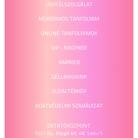
ÜGYFÉLSZOLGÁLAT
MŰKÖRMÖS TANFOLYAM
ONLINE TANFOLYAMOK
VIP - NAGYKER
KARRIER
GÉLLAKKJAINK
OLDALTÉRKÉP
ADATVÉDELMI SZABÁLYZAT
OKTATÓKÖZPONT
1027 Bp., Margit krt. 48. 1.em./7.