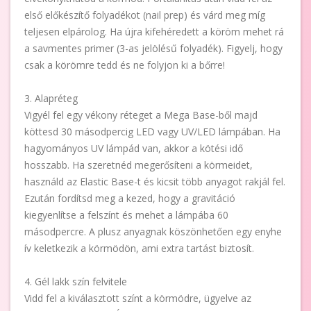
első előkészítő folyadékot (nail prep) és várd meg míg
teljesen elpárolog. Ha újra kifehéredett a köröm mehet rá
a savmentes primer (3-as jelölésű folyadék). Figyelj, hogy
csak a körömre tedd és ne folyjon ki a bőrre!
3. Alapréteg
Vigyél fel egy vékony réteget a Mega Base-ből majd
köttesd 30 másodpercig LED vagy UV/LED lámpában. Ha
hagyományos UV lámpád van, akkor a kötési idő
hosszabb. Ha szeretnéd megerősíteni a körmeidet,
használd az Elastic Base-t és kicsit több anyagot rakjál fel.
Ezután fordítsd meg a kezed, hogy a gravitáció
kiegyenlítse a felszínt és mehet a lámpába 60
másodpercre. A plusz anyagnak köszönhetően egy enyhe
ív keletkezik a körmödön, ami extra tartást biztosít.
4. Gél lakk szín felvitele
Vidd fel a kiválasztott színt a körmödre, ügyelve az