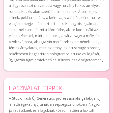
a lágy rózsaszín, levendula vagy halvány türkiz, amelyek
romantikus és álomszerű hatást keltenek. A semleges
színek, például a bézs, a krém vagy a fehér, kifinomult és
elegáns megjelenést biztosítanak. Ha egy kis izgalmat
szeretnél csempészni a körmödre, akkor kombináld az
élénk színekkel, mint a narancs, a sárga vagy a mélykék.
Azok számára, akik igazán merészek szeretnének lenni, a
fémes árnyalatok, mint az arany, az ezüst vagy a bronz,
tökéletesen kiegészítik a hologramos szürke csillogását,
így igazán figyelemfelkeltő és stílusos lesz a végeredmény.
HASZNÁLATI TIPPEK
A StudioFlash Új Generációs professzionális géllakkjai új
lehetőségeket nyújtanak a szépségszalonokban! Nagyon
jó fedésüknek és állaguknak köszönhetően a lapított,