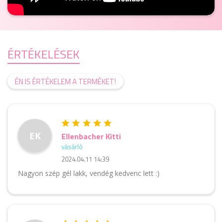
ÉRTÉKELÉSEK
ÉN IS ÉRTÉKELEM A TERMÉKET!
EK
Ellenbacher Kitti
vásárló
2024.04.11 14:39
Nagyon szép gél lakk, vendég kedvenc lett :)