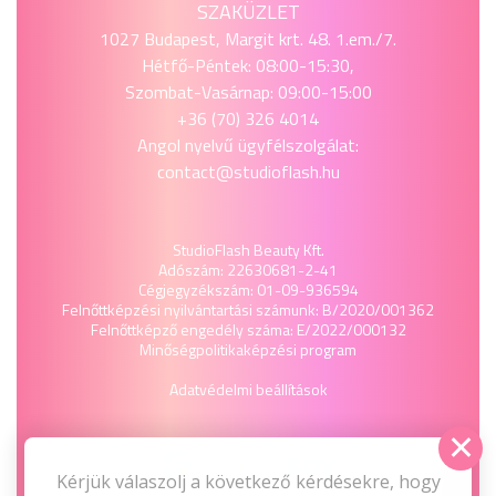
SZAKÜZLET
1027 Budapest, Margit krt. 48. 1.em./7.
Hétfő-Péntek: 08:00-15:30,
Szombat-Vasárnap: 09:00-15:00
+36 (70) 326 4014
Angol nyelvű ügyfélszolgálat:
contact@studioflash.hu
StudioFlash Beauty Kft.
Adószám: 22630681-2-41
Cégjegyzékszám: 01-09-936594
Felnőttképzési nyilvántartási számunk: B/2020/001362
Felnőttképző engedély száma: E/2022/000132
Minőségpolitika
képzési program
Adatvédelmi beállítások
Kérjük válaszolj a következő kérdésekre, hogy