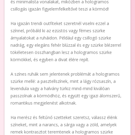
és minimalista vonalakat, miközben a hologramos
csillogás igazán figyelemfelkeltővé teszi a körmöd!
Ha igazán trendi outfiteket szeretnél viselni ezzel a
színnel, próbáld ki az ezüstös vagy fémes szürke
árnyalatokat a ruháidon. Például egy csillogó szürke
nadrág, egy elegáns fehér blúzzal és egy szürke blézerrel
tökéletesen összhangban lesz a hologramos szürke
körmökkel, és egyben a divat élére repít.
A színes ruhák sem jelentenek problémát a hologramos
szürke mellé: a pasztellszínek, mint a lágy rózsaszín, a
levendula vagy a halvány türkiz mind-mind kiválóan
passzolnak a körmödhöz, és együtt egy igazi álomszerű,
romantikus megjelenést alkotnak.
Ha merész és feltűnő szetteket szeretsz, válassz élénk
színeket, mint a narancs, a sárga vagy a zöld, amelyek
remek kontrasztot teremtenek a hologramos szürke