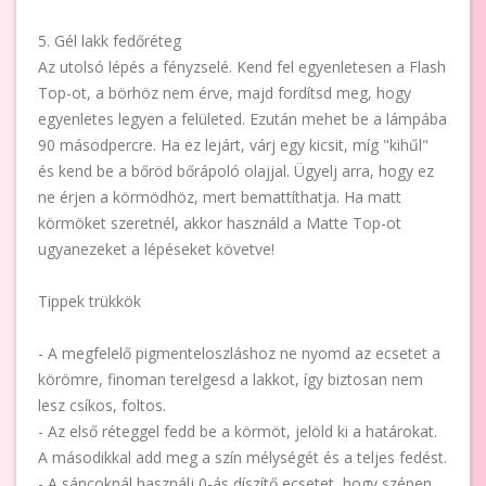
5. Gél lakk fedőréteg
Az utolsó lépés a fényzselé. Kend fel egyenletesen a Flash
Top-ot, a börhöz nem érve, majd fordítsd meg, hogy
egyenletes legyen a felületed. Ezután mehet be a lámpába
90 másodpercre. Ha ez lejárt, várj egy kicsit, míg "kihűl"
és kend be a bőröd bőrápoló olajjal. Ügyelj arra, hogy ez
ne érjen a körmödhöz, mert bemattíthatja. Ha matt
körmöket szeretnél, akkor használd a Matte Top-ot
ugyanezeket a lépéseket követve!
Tippek trükkök
- A megfelelő pigmenteloszláshoz ne nyomd az ecsetet a
körömre, finoman terelgesd a lakkot, így biztosan nem
lesz csíkos, foltos.
- Az első réteggel fedd be a körmöt, jelöld ki a határokat.
A másodikkal add meg a szín mélységét és a teljes fedést.
- A sáncoknál használj 0-ás díszítő ecsetet, hogy szépen