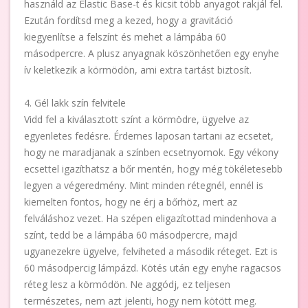
használd az Elastic Base-t és kicsit több anyagot rakjál fel.
Ezután fordítsd meg a kezed, hogy a gravitáció
kiegyenlítse a felszínt és mehet a lámpába 60
másodpercre. A plusz anyagnak köszönhetően egy enyhe
ív keletkezik a körmödön, ami extra tartást biztosít.
4. Gél lakk szín felvitele
Vidd fel a kiválasztott színt a körmödre, ügyelve az
egyenletes fedésre. Érdemes laposan tartani az ecsetet,
hogy ne maradjanak a színben ecsetnyomok. Egy vékony
ecsettel igazíthatsz a bőr mentén, hogy még tökéletesebb
legyen a végeredmény. Mint minden rétegnél, ennél is
kiemelten fontos, hogy ne érj a bőrhöz, mert az
felváláshoz vezet. Ha szépen eligazítottad mindenhova a
színt, tedd be a lámpába 60 másodpercre, majd
ugyanezekre ügyelve, felviheted a második réteget. Ezt is
60 másodpercig lámpázd. Kötés után egy enyhe ragacsos
réteg lesz a körmödön. Ne aggódj, ez teljesen
természetes, nem azt jelenti, hogy nem kötött meg.