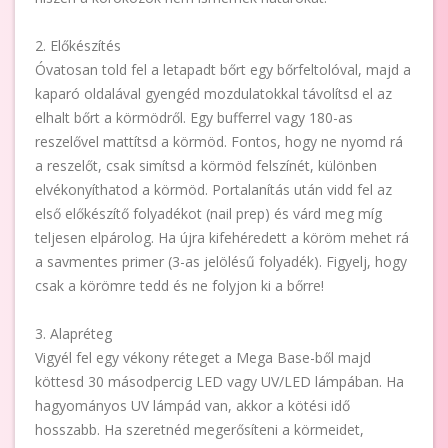
2. Előkészítés
Óvatosan told fel a letapadt bőrt egy bőrfeltolóval, majd a
kaparó oldalával gyengéd mozdulatokkal távolítsd el az
elhalt bőrt a körmödről. Egy bufferrel vagy 180-as
reszelővel mattítsd a körmöd. Fontos, hogy ne nyomd rá
a reszelőt, csak simítsd a körmöd felszínét, különben
elvékonyíthatod a körmöd. Portalanítás után vidd fel az
első előkészítő folyadékot (nail prep) és várd meg míg
teljesen elpárolog. Ha újra kifehéredett a köröm mehet rá
a savmentes primer (3-as jelölésű folyadék). Figyelj, hogy
csak a körömre tedd és ne folyjon ki a bőrre!
3. Alapréteg
Vigyél fel egy vékony réteget a Mega Base-ből majd
köttesd 30 másodpercig LED vagy UV/LED lámpában. Ha
hagyományos UV lámpád van, akkor a kötési idő
hosszabb. Ha szeretnéd megerősíteni a körmeidet,