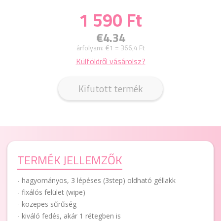
1 590 Ft
€4.34
árfolyam:
€1 = 366,4 Ft
Külföldről vásárolsz?
Kifutott termék
TERMÉK JELLEMZŐK
- hagyományos, 3 lépéses (3step) oldható géllakk
- fixálós felület (wipe)
- közepes sűrűség
- kiváló fedés, akár 1 rétegben is