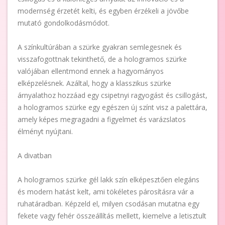
modernség érzetét kelti, és egyben érzékeli a jövőbe
mutató gondolkodásmódot.
A színkultúrában a szürke gyakran semlegesnek és
visszafogottnak tekinthető, de a hologramos szürke
valójában ellentmond ennek a hagyományos
elképzelésnek. Azáltal, hogy a klasszikus szürke
árnyalathoz hozzáad egy csipetnyi ragyogást és csillogást,
a hologramos szürke egy egészen új színt visz a palettára,
amely képes megragadni a figyelmet és varázslatos
élményt nyújtani.
A divatban
A hologramos szürke gél lakk szín elképesztően elegáns
és modern hatást kelt, ami tökéletes párosításra vár a
ruhatáradban. Képzeld el, milyen csodásan mutatna egy
fekete vagy fehér összeállítás mellett, kiemelve a letisztult