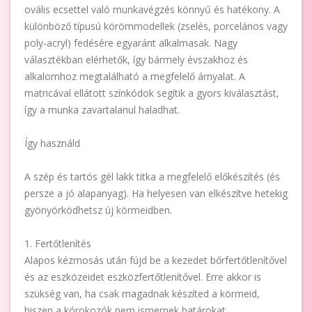
ovális ecsettel való munkavégzés könnyű és hatékony. A
különböző típusú körömmodellek (zselés, porcelános vagy
poly-acryl) fedésére egyaránt alkalmasak. Nagy
választékban elérhetők, így bármely évszakhoz és
alkalomhoz megtalálható a megfelelő árnyalat. A
matricával ellátott színkódok segítik a gyors kiválasztást,
így a munka zavartalanul haladhat.
Így használd
A szép és tartós gél lakk titka a megfelelő előkészítés (és
persze a jó alapanyag). Ha helyesen van elkészítve hetekig
gyönyörködhetsz új körmeidben.
1. Fertőtlenítés
Alapos kézmosás után fújd be a kezedet bőrfertőtlenítővel
és az eszközeidet eszközfertőtlenítővel. Erre akkor is
szükség van, ha csak magadnak készíted a körmeid,
hiszen a kórokozók nem ismernek határokat.