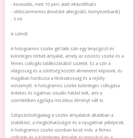
- kevesebb, mint 10 perc alatt eltávolítható
- oldószermentes (kevésbé allergizáló, környezetbarát)
- 5 ml
A színről
A hologramos szürke gél lakk szín egy lenyűgöző és
különleges térbeli árnyalat, amely az ezüstös szürke és a
fémes csillogás találkozásából születik. Ez a szín a
világosság és a sötétség közötti átmenetet képviseli, és
magában hordozza a titokzatosság és a rejtély
vonzerejét. A hologramos szürke különleges csillogása
érdekes és izgalmas vizuális hatást kelt, ami a
szemlélőben egyfajta misztikus élményt vált ki.
Színpszichológiailag a szürke árnyalatok általában a
stabilitást, a megbízhatóságot és a nyugalmat jelképezik.
A hologramos szürke azonban kicsit más: a fémes
csillogás és a különleges árnyalat az innováció és a