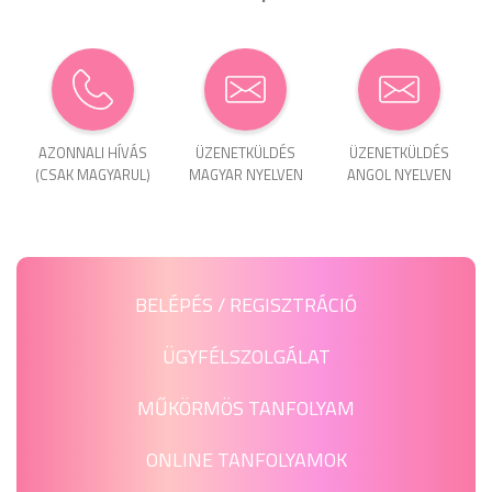
AZONNALI HÍVÁS
ÜZENET­KÜLDÉS
ÜZENET­KÜLDÉS
(CSAK MAGYARUL)
MAGYAR NYELVEN
ANGOL NYELVEN
BELÉPÉS / REGISZTRÁCIÓ
ÜGYFÉLSZOLGÁLAT
MŰKÖRMÖS TANFOLYAM
ONLINE TANFOLYAMOK