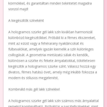
körmökkel, és garantáltan minden tekintetet magadra
vonzol majd!
A kiegészítők színeként
A hologramos szürke gél lakk szín kiválóan harmonizál
különböző kiegészítőkkel. Próbáld ki a fémes ékszereket,
mint az ezüst vagy a fehérarany nyakláncokat és
fülbevalókat, amelyek igazán kiemelik a szín különleges
csillogását. A geometriai mintázatú sálak és kendők,
különösen a szürke és fekete árnyalatokkal, tökéletesen
kiegészítik a hologramos szürke színt. Válassz hozzá egy
divatos, fémes hatású övet, amely még inkább fokozza a
modern és stílusos megjelenést.
Kombináld más gél lakk színekkel
A hologramos szürke gél lakk szín számos más árnyalattal
remekül kombinálható. Próbáld ki a pasztellszínekkel, mint