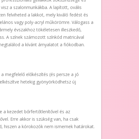
visz a szalonmunkákba. A lapított, ovális
en felviheted a lakkot, mely kiváló fedést és
orcelános vagy poly-acryl műkörömre. Válogass a
bármely évszakhoz tökéletesen illeszkedő,
s. A színek számozott színkód matricával
egtalálod a kívánt árnyalatot a fiókodban.
a a megfelelő előkészítés (és persze a jó
elkészítve hetekig gyönyörködhetsz új
 a kezedet bőrfertőtlenítővel és az
ővel. Erre akkor is szükség van, ha csak
, hiszen a kórokozók nem ismernek határokat.