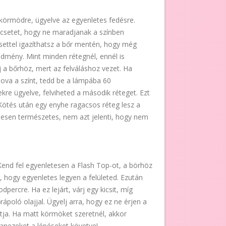
 a körmödre, ügyelve az egyenletes fedésre.
ecsetet, hogy ne maradjanak a színben
ettel igazíthatsz a bőr mentén, hogy még
dmény. Mint minden rétegnél, ennél is
j a bőrhöz, mert az felváláshoz vezet. Ha
ova a színt, tedd be a lámpába 60
e ügyelve, felviheted a második réteget. Ezt
Kötés után egy enyhe ragacsos réteg lesz a
jesen természetes, nem azt jelenti, hogy nem
 Kend fel egyenletesen a Flash Top-ot, a börhöz
 hogy egyenletes legyen a felületed. Ezután
ercre. Ha ez lejárt, várj egy kicsit, míg
rápoló olajjal. Ügyelj arra, hogy ez ne érjen a
ja. Ha matt körmöket szeretnél, akkor
anezeket a lépéseket követve!