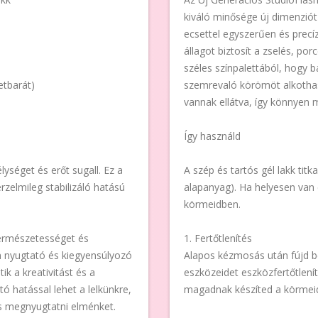
kiváló minősége új dimenziót 
ecsettel egyszerűen és precíz
állagot biztosít a zselés, p
széles színpalettából, hogy 
etbarát)
szemrevaló körömöt alkothas
vannak ellátva, így könnyen m
Így használd
ységet és erőt sugall. Ez a
A szép és tartós gél lakk titk
rzelmileg stabilizáló hatású
alapanyag). Ha helyesen van 
körmeidben.
 természetességet és
1. Fertőtlenítés
an nyugtató és kiegyensúlyozó
Alapos kézmosás után fújd be
ik a kreativitást és a
eszközeidet eszközfertőtlenít
tó hatással lehet a lelkünkre,
magadnak készíted a körmeid
s megnyugtatni elménket.