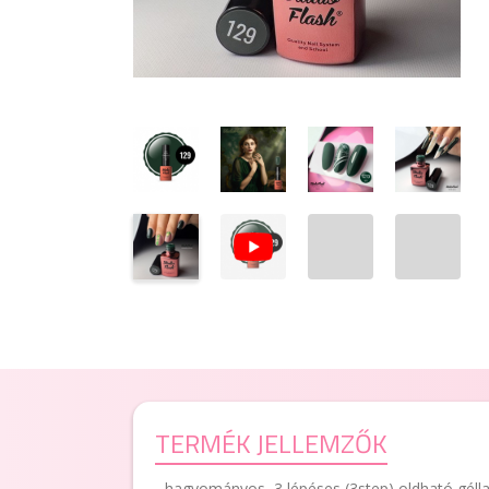
TERMÉK JELLEMZŐK
- hagyományos, 3 lépéses (3step) oldható géll