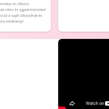
monikus és stílusos
zán nőies és egyedi körmöket
özül a saját stílusodnak és
örű eredményt!