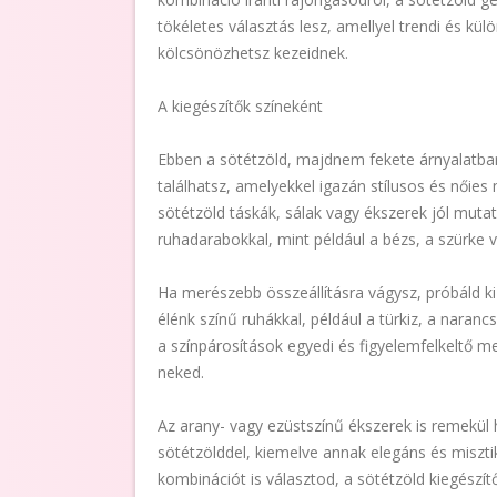
tökéletes választás lesz, amellyel trendi és kü
kölcsönözhetsz kezeidnek.
A kiegészítők színeként
Ebben a sötétzöld, majdnem fekete árnyalatba
találhatsz, amelyekkel igazán stílusos és nőies 
sötétzöld táskák, sálak vagy ékszerek jól muta
ruhadarabokkal, mint például a bézs, a szürke v
Ha merészebb összeállításra vágysz, próbáld ki
élénk színű ruhákkal, például a türkiz, a naranc
a színpárosítások egyedi és figyelemfelkeltő 
neked.
Az arany- vagy ezüstszínű ékszerek is remekül
sötétzölddel, kiemelve annak elegáns és misztik
kombinációt is választod, a sötétzöld kiegészí