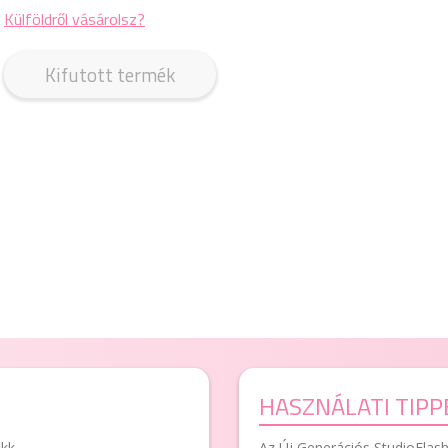
Külföldről vásárolsz?
Kifutott termék
HASZNÁLATI TIPP
akk
Az Új Generációs StudioFlash