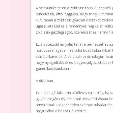
A színkultúra terén a zöld szín több különböző 
rendelkezik, attól függően, hogy mely kultúrába
kultúrában a zöld szín gyakran összekapcsolódi
újjászületéssel és a reménnyel, míg keleti kult
zöld szín gazdagságot, szerencsét és harmóniá
Ez a sötétzöld árnyalat tehát a természet és a
hordozza magában, és különböző kultúrákban kü
szimbolikával bír. A zöld szín pszichológiai hat
hogy nyugodtabbak és kiegyensúlyozottabbak 
gondolkodásunkban.
A divatban
Ez a zöld gél lakk szín tökéletes választás, ha
igazán elegáns és kifinomult összeállításban lá
árnyalatnak köszönhetően számos ruhadarabbal
megtalálod a hozzá illő szettet.