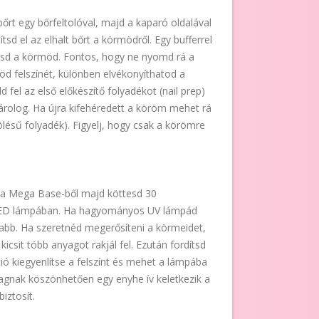
bőrt egy bőrfeltolóval, majd a kaparó oldalával
sd el az elhalt bőrt a körmödről. Egy bufferrel
ítsd a körmöd. Fontos, hogy ne nyomd rá a
öd felszínét, különben elvékonyíthatod a
 fel az első előkészítő folyadékot (nail prep)
árolog. Ha újra kifehéredett a köröm mehet rá
ölésű folyadék). Figyelj, hogy csak a körömre
t a Mega Base-ből majd köttesd 30
ED lámpában. Ha hagyományos UV lámpád
zabb. Ha szeretnéd megerősíteni a körmeidet,
kicsit több anyagot rakjál fel. Ezután fordítsd
ió kiegyenlítse a felszínt és mehet a lámpába
agnak köszönhetően egy enyhe ív keletkezik a
iztosít.