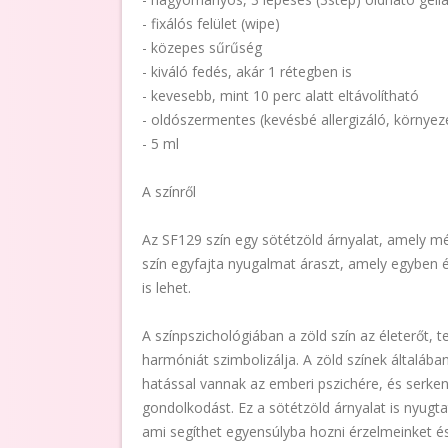
- fixálós felület (wipe)
- közepes sűrűség
- kiváló fedés, akár 1 rétegben is
- kevesebb, mint 10 perc alatt eltávolítható
- oldószermentes (kevésbé allergizáló, környez
- 5 ml
A színről
Az SF129 szín egy sötétzöld árnyalat, amely mél
szín egyfajta nyugalmat áraszt, amely egyben é
is lehet.
A színpszichológiában a zöld szín az életerőt,
harmóniát szimbolizálja. A zöld színek általáb
hatással vannak az emberi pszichére, és serkent
gondolkodást. Ez a sötétzöld árnyalat is nyugta
ami segíthet egyensúlyba hozni érzelmeinket é