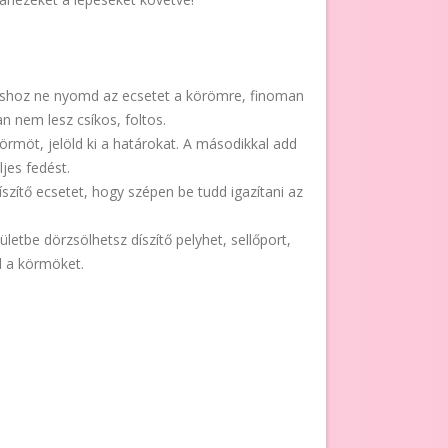
áshoz ne nyomd az ecsetet a körömre, finoman
an nem lesz csíkos, foltos.
körmöt, jelöld ki a határokat. A másodikkal add
jes fedést.
íszítő ecsetet, hogy szépen be tudd igazítani az
ületbe dörzsölhetsz díszítő pelyhet, sellőport,
ed a körmöket.