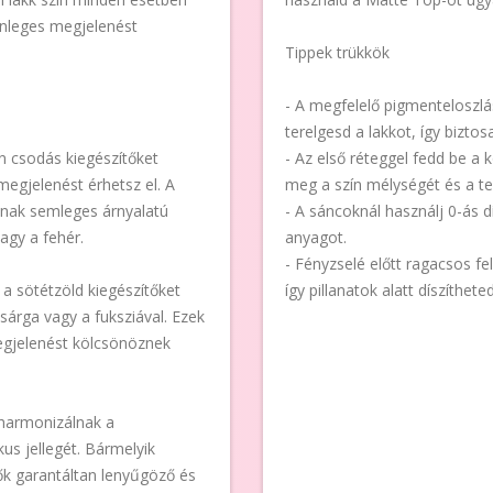
lönleges megjelenést
Tippek trükkök
- A megfelelő pigmenteloszl
terelgesd a lakkot, így biztos
n csodás kiegészítőket
- Az első réteggel fedd be a 
megjelenést érhetsz el. A
meg a szín mélységét és a tel
tnak semleges árnyalatú
- A sáncoknál használj 0-ás d
agy a fehér.
anyagot.
- Fényzselé előtt ragacsos fel
 a sötétzöld kiegészítőket
így pillanatok alatt díszíthet
ssárga vagy a fuksziával. Ezek
megjelenést kölcsönöznek
 harmonizálnak a
us jellegét. Bármelyik
tők garantáltan lenyűgöző és