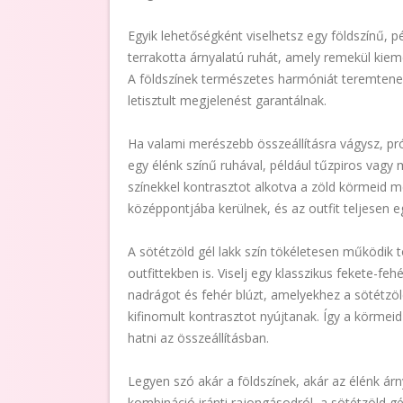
Egyik lehetőségként viselhetsz egy földszínű, p
terrakotta árnyalatú ruhát, amely remekül kiemel
A földszínek természetes harmóniát teremtenek 
letisztult megjelenést garantálnak.
Ha valami merészebb összeállításra vágysz, prób
egy élénk színű ruhával, például tűzpiros vagy 
színekkel kontrasztot alkotva a zöld körmeid m
középpontjába kerülnek, és az outfit teljesen eg
A sötétzöld gél lakk szín tökéletesen működik 
outfittekben is. Viselj egy klasszikus fekete-feh
nadrágot és fehér blúzt, amelyekhez a sötétzö
kifinomult kontrasztot nyújtanak. Így a körmeid
hatni az összeállításban.
Legyen szó akár a földszínek, akár az élénk árn
kombináció iránti rajongásodról, a sötétzöld g