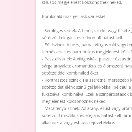
stílusos megjelenést kölcsönöznek neked.
Kombináld más gél lakk színekkel
- Semleges színek: A fehér, szürke vagy fekete 
sötétzöld elegáns és kifinomult hatást kelt.
- Földszínek: A bézs, barna, világoszöld vagy te
természetes és harmónikus megjelenést kölcsö
- Pasztellszínek: A világoskék, pasztellrózsaszí
sárga árnyalatok romantikus és álomszerű hatá
sötétzölddel kombinálod őket.
- Kontrasztos színek: Ha szeretnél merészebb 
sötétzöldet élénk színű gél lakkokkal, például a
fuksziával kombinálva. Ezek a színpárosítások b
megjelenést kölcsönöznek neked.
- Metálfényű színek: Az arany, ezüst vagy bron
sötétzöld misztikus és elegáns hatást kelt, am
alkalmakra vagy esti összejövetelekre.