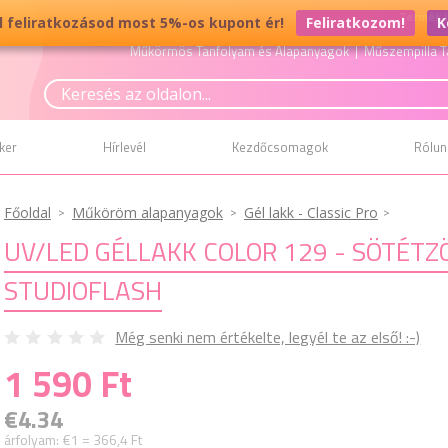
Termék i
él feliratkozásod most 5%-os kupont ér!
Feliratkozom!
K
Műkörmös Tanfolyam és Alapanyagok
| Műszempilla T
ker
Hírlevél
Kezdőcsomagok
Rólun
Főoldal
Műköröm alapanyagok
Gél lakk - Classic Pro
UV/LED GÉLLAKK COLOR 129 - SÖTÉTZÖ
STUDIOFLASH
Még senki nem értékelte, legyél te az első! :-)
1 590 Ft
€4.34
árfolyam:
€1 = 366,4 Ft