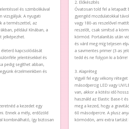
2. Előkészítés
jelentéssel és szimbolikával
Óvatosan told fel a letapadt 
n vizsgáljuk. A nyugati
gyengéd mozdulatokkal távolít
k a természettel, az
vagy 180-as reszelővel matt
úrákban, például Kínában, a
reszelőt, csak simítsd a körm
t jelképezhet.
körmöd. Portalanítás után vidd
és várd meg míg teljesen elp
z életerő kapcsolódását
a savmentes primer (3-as jel
lönféle jelentésekkel és
tedd és ne folyjon ki a bőrre!
ása pedig segíthet abban,
legyünk érzelmeinkben és
3. Alapréteg
Vigyél fel egy vékony rétege
másodpercig LED vagy UV/L
van, akkor a kötési idő hoss
használd az Elastic Base-t és 
 szeretnéd a kezedet egy
meg a kezed, hogy a gravitác
tni. Ennek a mély, erdőzöld
60 másodpercre. A plusz any
 kombinálható, így biztosan
körmödön, ami extra tartást b