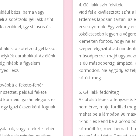
4. Gél lakk szín felvitele
éldául bézs, barna vagy
Vidd fel a kiválasztott színt
i a sötétzöld gél lakk színt.
Érdemes laposan tartani az 
a zölddel, így stílusos és
ecsetnyomok. Egy vékony ecs
tökéletesebb legyen a végere
kiemelten fontos, hogy ne ér
áld ki a sötétzöld gél lakkot
szépen eligazítottad mindenh
mélykék darabokkal. Az élénk
másodpercre, majd ugyanezekr
ég inkább a figyelem
is 60 másodpercig lámpázd. 
yedi lesz.
körmödön. Ne aggódj, ez tel
kötött meg.
továbbá a fekete-fehér
ér szettet, például fekete
5. Gél lakk fedőréteg
ld körmeid igazán elegáns és
Az utolsó lépés a fényzselé.
 egy igazi ékszerként fognak
nem érve, majd fordítsd meg,
mehet be a lámpába 90 másodp
"kihűl" és kend be a bőröd bő
yalatok, vagy a fekete-fehér
körmödhöz, mert bemattíthat
él lakk szín minden esetben
használd a Matte Top-ot ugy