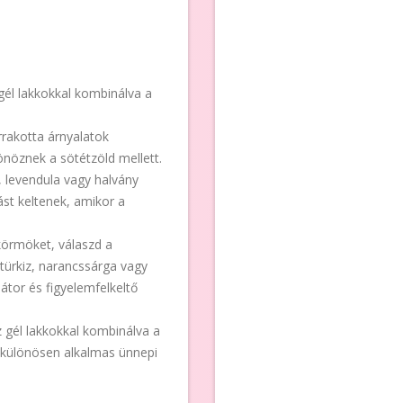
gél lakkokkal kombinálva a
rrakotta árnyalatok
nöznek a sötétzöld mellett.
n, levendula vagy halvány
st keltenek, amikor a
körmöket, válaszd a
 türkiz, narancssárga vagy
átor és figyelemfelkeltő
z gél lakkokkal kombinálva a
i különösen alkalmas ünnepi